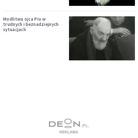
Modlitwa ojca Pio w
trudnych i beznadziejnych
sytuacjach