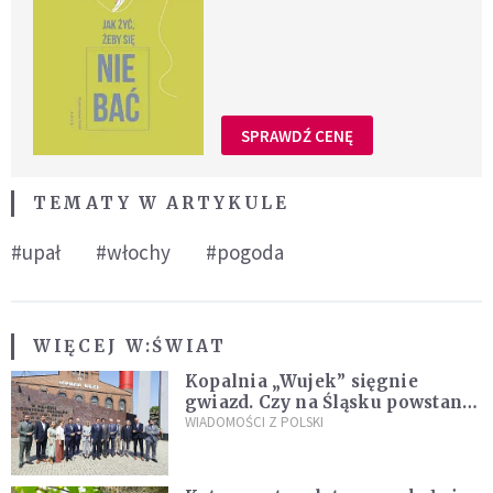
SPRAWDŹ CENĘ
TEMATY W ARTYKULE
#upał
#włochy
#pogoda
WIĘCEJ W:
ŚWIAT
Kopalnia „Wujek” sięgnie
gwiazd. Czy na Śląsku powstanie
„Dolina Krzemowa”?
WIADOMOŚCI Z POLSKI