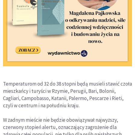
Temperaturom od 32 do 38 stopni będą musieli stawić czoła
mieszkańcy i turyści w Rzymie, Perugii, Bari, Bolonii,
Cagliari, Campobasso, Katanii, Palermo, Pescarze i Rieti,
czyli w centrum i na południu kraju.
W żadnym mieście nie będzie obowiązywał najwyższy,
czerwony stopień alertu, oznaczający zagrożenie dla
zdrowia całej populacji, nie tylko dla osób najsłabszych.