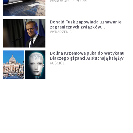
WIADOMOŚCI Z POLSKI
Donald Tusk zapowiada uznawanie
zagranicznych związków
jednopłciowych. "Państwo oblało ten
WYDARZENIA
test"
Dolina Krzemowa puka do Watykanu.
Dlaczego giganci AI słuchają księży?
KOŚCIÓŁ