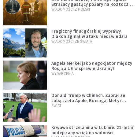
Strażacy gaszący pożary na Roztoczu
opublikowali niezwykłe zdjęcie
WIADOMOŚCI Z POLSKI
Tragiczny finał górskiej wyprawy.
Diakon zginął w ataku niedźwiedzia
WIADOMOŚCI ZE ŚWIATA
Angela Merkel jako negocjator między
Rosją a UE w sprawie Ukrainy?
WYDARZENIA
Donald Trump w Chinach. Zabrał ze
sobą szefa Apple, Boeinga, Mety i
Muska
ŚWIAT
Krwawa strzelanina w Lubinie. 21-letni
podejrzany wciąż na wolności