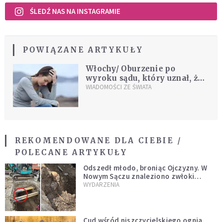
ŚLEDŹ NAS NA INSTAGRAMIE
POWIĄZANE ARTYKUŁY
Włochy/ Oburzenie po
wyroku sądu, który uznał, że
kilkusekundowe dotknięcie
WIADOMOŚCI ZE ŚWIATA
pośladka to nie molestowanie
REKOMENDOWANE DLA CIEBIE /
POLECANE ARTYKUŁY
Odszedł młodo, broniąc Ojczyzny. W
Nowym Sączu znaleziono zwłoki
mężczyzny z czasów potopu
WYDARZENIA
szwedzkiego
Cud wśród niszczycielskiego ognia.