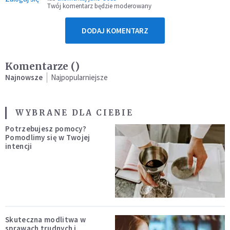
Twój komentarz będzie moderowany
DODAJ KOMENTARZ
Komentarze (
)
Najnowsze
Najpopularniejsze
WYBRANE DLA CIEBIE
Potrzebujesz pomocy?
Pomodlimy się w Twojej
intencji
Skuteczna modlitwa w
sprawach trudnych i