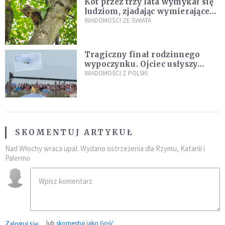
Kot przez trzy lata wymykał się
ludziom, zjadając wymierające
kaczki. W końcu popełnił
WIADOMOŚCI ZE ŚWIATA
fatalny błąd
Tragiczny finał rodzinnego
wypoczynku. Ojciec usłyszy
zarzuty
WIADOMOŚCI Z POLSKI
SKOMENTUJ ARTYKUŁ
Nad Włochy wraca upał. Wydano ostrzeżenia dla Rzymu, Katanii i
Palermo
Zaloguj się
lub
skomentuj jako Gość