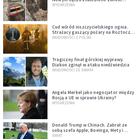
mężczyzny z czasów potopu
WYDARZENIA
szwedzkiego
Cud wśród niszczycielskiego ognia.
Strażacy gaszący pożary na Roztoczu
opublikowali niezwykłe zdjęcie
WIADOMOŚCI Z POLSKI
Tragiczny finał górskiej wyprawy.
Diakon zginął w ataku niedźwiedzia
WIADOMOŚCI ZE ŚWIATA
Angela Merkel jako negocjator między
Rosją a UE w sprawie Ukrainy?
WYDARZENIA
Donald Trump w Chinach. Zabrał ze
sobą szefa Apple, Boeinga, Mety i
Muska
ŚWIAT