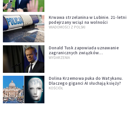
Krwawa strzelanina w Lubinie. 21-letni
podejrzany wciąż na wolności
WIADOMOŚCI Z POLSKI
Donald Tusk zapowiada uznawanie
zagranicznych związków
jednopłciowych. "Państwo oblało ten
WYDARZENIA
test"
Dolina Krzemowa puka do Watykanu.
Dlaczego giganci AI słuchają księży?
KOŚCIÓŁ