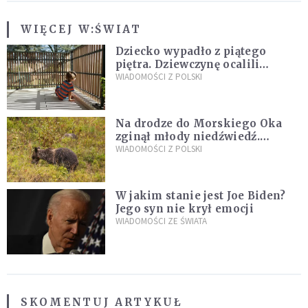
WIĘCEJ W:
ŚWIAT
Dziecko wypadło z piątego
piętra. Dziewczynę ocalili
sąsiedzi
WIADOMOŚCI Z POLSKI
Na drodze do Morskiego Oka
zginął młody niedźwiedź.
Sprawę bada Policja i TPN
WIADOMOŚCI Z POLSKI
W jakim stanie jest Joe Biden?
Jego syn nie krył emocji
WIADOMOŚCI ZE ŚWIATA
SKOMENTUJ ARTYKUŁ