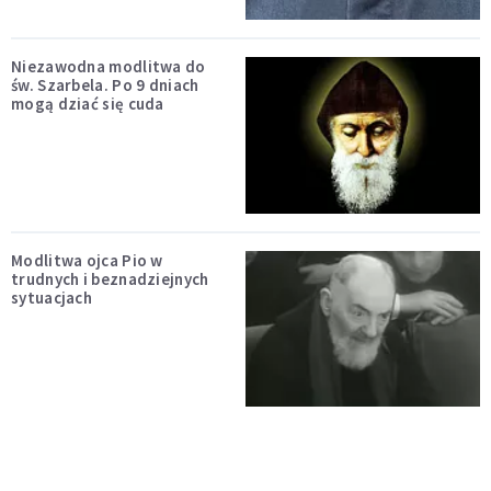
Niezawodna modlitwa do
św. Szarbela. Po 9 dniach
mogą dziać się cuda
Modlitwa ojca Pio w
trudnych i beznadziejnych
sytuacjach