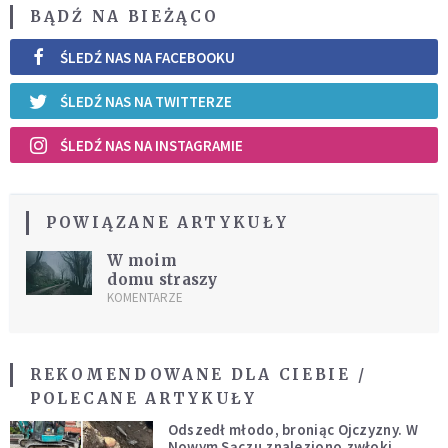
BĄDŹ NA BIEŻĄCO
ŚLEDŹ NAS NA FACEBOOKU
ŚLEDŹ NAS NA TWITTERZE
ŚLEDŹ NAS NA INSTAGRAMIE
POWIĄZANE ARTYKUŁY
W moim
domu straszy
KOMENTARZE
REKOMENDOWANE DLA CIEBIE /
POLECANE ARTYKUŁY
Odszedł młodo, broniąc Ojczyzny. W
Nowym Sączu znaleziono zwłoki