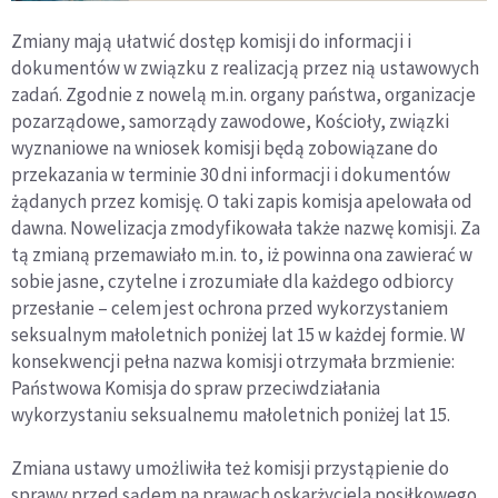
Zmiany mają ułatwić dostęp komisji do informacji i
dokumentów w związku z realizacją przez nią ustawowych
zadań. Zgodnie z nowelą m.in. organy państwa, organizacje
pozarządowe, samorządy zawodowe, Kościoły, związki
wyznaniowe na wniosek komisji będą zobowiązane do
przekazania w terminie 30 dni informacji i dokumentów
żądanych przez komisję. O taki zapis komisja apelowała od
dawna. Nowelizacja zmodyfikowała także nazwę komisji. Za
tą zmianą przemawiało m.in. to, iż powinna ona zawierać w
sobie jasne, czytelne i zrozumiałe dla każdego odbiorcy
przesłanie – celem jest ochrona przed wykorzystaniem
seksualnym małoletnich poniżej lat 15 w każdej formie. W
konsekwencji pełna nazwa komisji otrzymała brzmienie:
Państwowa Komisja do spraw przeciwdziałania
wykorzystaniu seksualnemu małoletnich poniżej lat 15.
Zmiana ustawy umożliwiła też komisji przystąpienie do
sprawy przed sądem na prawach oskarżyciela posiłkowego