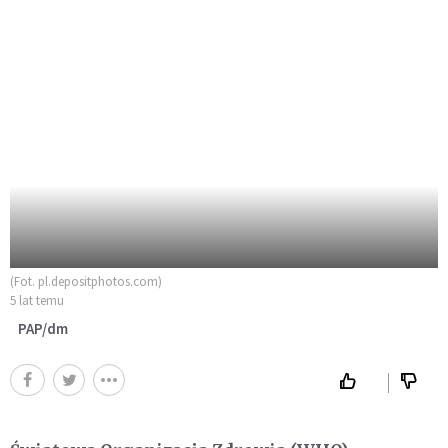
(Fot. pl.depositphotos.com)
5 lat temu
PAP/dm