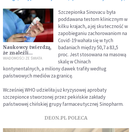
Szczepionka Sinovacu była
poddawana testom klinicznym w
kilku krajach, a jej skuteczność w
zapobieganiu zachorowaniom na
Covid-19 wahała się w tych
badaniach między 50,7 a 83,5
Naukowcy twierdzą,
że znaleźli
proc. Jest stosowana na masową
przyczynę rzadkich
WIADOMOŚCI ZE ŚWIATA
skalę w Chinach
zakrzepów krwi po
kontynentalnych, a miliony dawek trafiły według
szczepionkach
państwowych mediów za granicę.
przeciw Covid-19
Wcześniej WHO udzieliła już kryzysowej aprobaty
szczepionce stworzonej przez pekińskie zakłady
państwowej chińskiej grupy farmaceutycznej Sinopharm.
DEON.PL POLECA