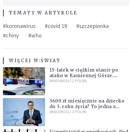
TEMATY W ARTYKULE
#koronawirus
#covid 19
#szczepionka
#chiny
#who
WIĘCEJ W:
ŚWIAT
15-latek w ciężkim stanie po
ataku w Kamiennej Górze.
Policja zatrzymała dwóch
WIADOMOŚCI Z POLSKI
nastolatków
3600 zł miesięcznie na dziecko
do 3. roku życia? To jedna z
propozycji programu "Rozwój
WIADOMOŚCI Z POLSKI
Plus"
Uczestniczył w egzekucjach. Pod