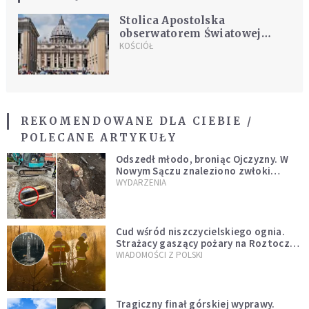
Stolica Apostolska
obserwatorem Światowej
Organizacji Zdrowia
KOŚCIÓŁ
REKOMENDOWANE DLA CIEBIE /
POLECANE ARTYKUŁY
Odszedł młodo, broniąc Ojczyzny. W
Nowym Sączu znaleziono zwłoki
mężczyzny z czasów potopu
WYDARZENIA
szwedzkiego
Cud wśród niszczycielskiego ognia.
Strażacy gaszący pożary na Roztoczu
opublikowali niezwykłe zdjęcie
WIADOMOŚCI Z POLSKI
Tragiczny finał górskiej wyprawy.