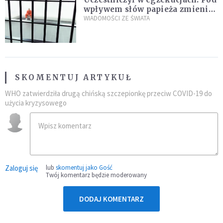
wpływem słów papieża zmienił
zdanie
WIADOMOŚCI ZE ŚWIATA
SKOMENTUJ ARTYKUŁ
WHO zatwierdziła drugą chińską szczepionkę przeciw COVID-19 do
użycia kryzysowego
Zaloguj się
lub
skomentuj jako Gość
Twój komentarz będzie moderowany
DODAJ KOMENTARZ