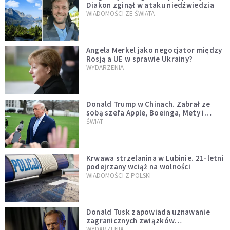
Diakon zginął w ataku niedźwiedzia
WIADOMOŚCI ZE ŚWIATA
Angela Merkel jako negocjator między
Rosją a UE w sprawie Ukrainy?
WYDARZENIA
Donald Trump w Chinach. Zabrał ze
sobą szefa Apple, Boeinga, Mety i
Muska
ŚWIAT
Krwawa strzelanina w Lubinie. 21-letni
podejrzany wciąż na wolności
WIADOMOŚCI Z POLSKI
Donald Tusk zapowiada uznawanie
zagranicznych związków
jednopłciowych. "Państwo oblało ten
WYDARZENIA