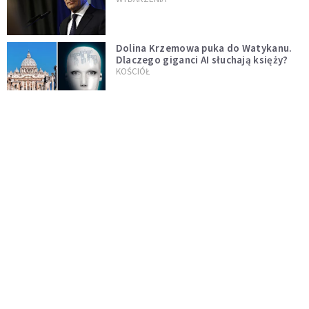
test"
Dolina Krzemowa puka do Watykanu.
Dlaczego giganci AI słuchają księży?
KOŚCIÓŁ