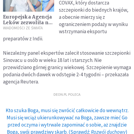
COVAX, który dostarcza
szczepionki do biednych krajów,
a obecnie mierzy się z
Europejska Agencja
Leków zezwoliła na
ograniczeniem podaży w wyniku
szczepienie dzieci
WIADOMOŚCI ZE ŚWIATA
wstrzymania eksportu
szczepionką firmy
preparatów z Indii.
Pfizer
Niezależny panel ekspertów zalecił stosowanie szczepionki
Sinovacu u osób w wieku 18 lat i starszych. Nie
przewidziano górnej granicy wiekowej. Szczepienie wymaga
podania dwóch dawek w odstępie 2-4 tygodni – przekazała
agencja Reutera.
DEON.PL POLECA
Kto szuka Boga, musi się zwrócić całkowicie do wewnątrz.
Musi się wciąż ukierunkowywać na Boga, zawsze mieć Go
przed oczyma i wytrwale zapominać o sobie, aż znajdzie
Boga, swój prawdziwy skarb. (Sprawdź:
Rozwój duchowy
)