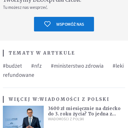
Tu możesz nas wesprzeć.
WSPOMÓŻ NAS
TEMATY W ARTYKULE
#budżet
#nfz
#ministerstwo zdrowia
#leki
refundowane
WIĘCEJ W:
WIADOMOŚCI Z POLSKI
3600 zł miesięcznie na dziecko
do 3. roku życia? To jedna z
propozycji programu "Rozwój
WIADOMOŚCI Z POLSKI
Plus"