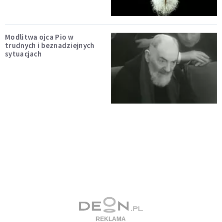
Modlitwa ojca Pio w
trudnych i beznadziejnych
sytuacjach