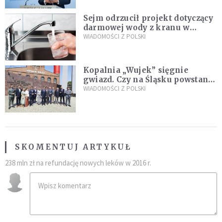
Sejm odrzucił projekt dotyczący
darmowej wody z kranu w
restauracjach
WIADOMOŚCI Z POLSKI
Kopalnia „Wujek” sięgnie
gwiazd. Czy na Śląsku powstanie
„Dolina Krzemowa”?
WIADOMOŚCI Z POLSKI
SKOMENTUJ ARTYKUŁ
238 mln zł na refundację nowych leków w 2016 r.