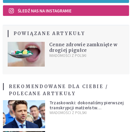
ŚLEDŹ NAS NA INSTAGRAMIE
POWIĄZANE ARTYKUŁY
Cenne zdrowie zamknięte w
drogiej pigułce
WIADOMOŚCI Z POLSKI
REKOMENDOWANE DLA CIEBIE /
POLECANE ARTYKUŁY
Trzaskowski: dokonaliśmy pierwszej
transkrypcji małżeństw
jednopłciowych. “Tak jak
WIADOMOŚCI Z POLSKI
zapowiadałem, bez zwłoki,
natychmiast”