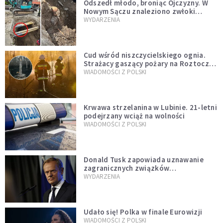
Odszedł młodo, broniąc Ojczyzny. W
Nowym Sączu znaleziono zwłoki
mężczyzny z czasów potopu
WYDARZENIA
szwedzkiego
Cud wśród niszczycielskiego ognia.
Strażacy gaszący pożary na Roztoczu
opublikowali niezwykłe zdjęcie
WIADOMOŚCI Z POLSKI
Krwawa strzelanina w Lubinie. 21-letni
podejrzany wciąż na wolności
WIADOMOŚCI Z POLSKI
Donald Tusk zapowiada uznawanie
zagranicznych związków
jednopłciowych. "Państwo oblało ten
WYDARZENIA
test"
Udało się! Polka w finale Eurowizji
WIADOMOŚCI Z POLSKI