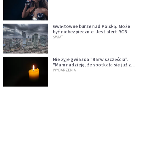
Gwałtowne burze nad Polską. Może
być niebezpiecznie. Jest alert RCB
ŚWIAT
Nie żyje gwiazda "Barw szczęścia".
"Mam nadzieję, że spotkała się już z
Bogiem, którego tak bardzo kochała"
WYDARZENIA