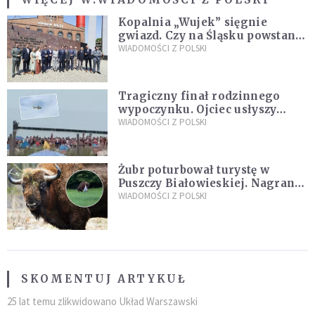
Kopalnia „Wujek” sięgnie
gwiazd. Czy na Śląsku powstanie
„Dolina Krzemowa”?
WIADOMOŚCI Z POLSKI
Tragiczny finał rodzinnego
wypoczynku. Ojciec usłyszy
zarzuty
WIADOMOŚCI Z POLSKI
Żubr poturbował turystę w
Puszczy Białowieskiej. Nagranie
daje do myślenia
WIADOMOŚCI Z POLSKI
SKOMENTUJ ARTYKUŁ
25 lat temu zlikwidowano Układ Warszawski