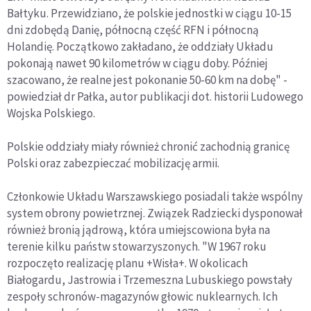
Bałtyku. Przewidziano, że polskie jednostki w ciągu 10-15
dni zdobędą Danię, północną część RFN i północną
Holandię. Początkowo zakładano, że oddziały Układu
pokonają nawet 90 kilometrów w ciągu doby. Później
szacowano, że realne jest pokonanie 50-60 km na dobę" -
powiedział dr Pałka, autor publikacji dot. historii Ludowego
Wojska Polskiego.
Polskie oddziały miały również chronić zachodnią granicę
Polski oraz zabezpieczać mobilizację armii.
Członkowie Układu Warszawskiego posiadali także wspólny
system obrony powietrznej. Związek Radziecki dysponował
również bronią jądrową, która umiejscowiona była na
terenie kilku państw stowarzyszonych. "W 1967 roku
rozpoczęto realizację planu +Wisła+. W okolicach
Białogardu, Jastrowia i Trzemeszna Lubuskiego powstały
zespoły schronów-magazynów głowic nuklearnych. Ich