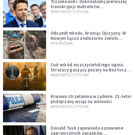
Trzaskowski: dokonaliśmy pierwszej
transkrypcji małżeństw
jednopłciowych. “Tak jak
WIADOMOŚCI Z POLSKI
zapowiadałem, bez zwłoki,
natychmiast”
Odszedł młodo, broniąc Ojczyzny. W
Nowym Sączu znaleziono zwłoki
mężczyzny z czasów potopu
WYDARZENIA
szwedzkiego
Cud wśród niszczycielskiego ognia.
Strażacy gaszący pożary na Roztoczu
opublikowali niezwykłe zdjęcie
WIADOMOŚCI Z POLSKI
Krwawa strzelanina w Lubinie. 21-letni
podejrzany wciąż na wolności
WIADOMOŚCI Z POLSKI
Donald Tusk zapowiada uznawanie
zagranicznych związków