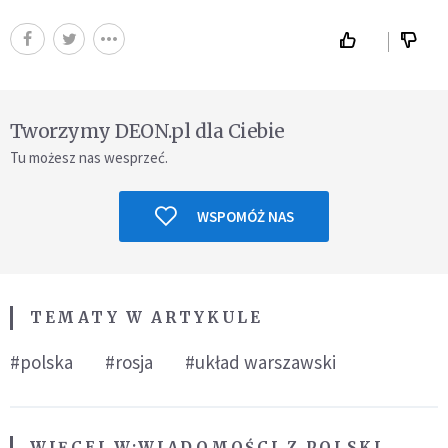
Tworzymy DEON.pl dla Ciebie
Tu możesz nas wesprzeć.
WSPOMÓŻ NAS
TEMATY W ARTYKULE
#polska
#rosja
#układ warszawski
WIĘCEJ W:
WIADOMOŚCI Z POLSKI