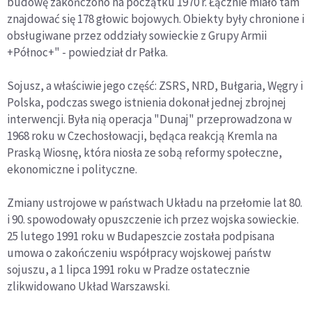
budowę zakończono na początku 1970 r. Łącznie miało tam
znajdować się 178 głowic bojowych. Obiekty były chronione i
obsługiwane przez oddziały sowieckie z Grupy Armii
+Północ+" - powiedział dr Pałka.
Sojusz, a właściwie jego część: ZSRS, NRD, Bułgaria, Węgry i
Polska, podczas swego istnienia dokonał jednej zbrojnej
interwencji. Była nią operacja "Dunaj" przeprowadzona w
1968 roku w Czechosłowacji, będąca reakcją Kremla na
Praską Wiosnę, która niosła ze sobą reformy społeczne,
ekonomiczne i polityczne.
Zmiany ustrojowe w państwach Układu na przełomie lat 80.
i 90. spowodowały opuszczenie ich przez wojska sowieckie.
25 lutego 1991 roku w Budapeszcie została podpisana
umowa o zakończeniu współpracy wojskowej państw
sojuszu, a 1 lipca 1991 roku w Pradze ostatecznie
zlikwidowano Układ Warszawski.