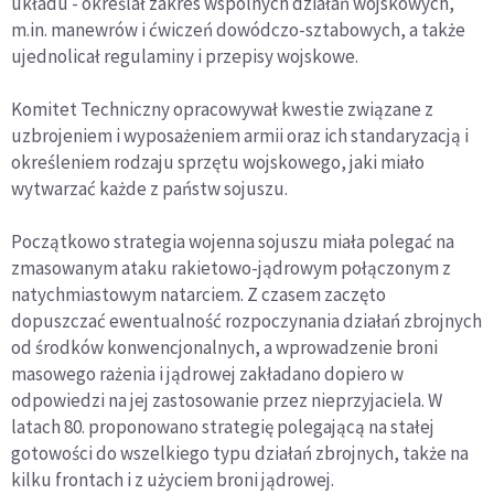
układu - określał zakres wspólnych działań wojskowych,
m.in. manewrów i ćwiczeń dowódczo-sztabowych, a także
ujednolicał regulaminy i przepisy wojskowe.
Komitet Techniczny opracowywał kwestie związane z
uzbrojeniem i wyposażeniem armii oraz ich standaryzacją i
określeniem rodzaju sprzętu wojskowego, jaki miało
wytwarzać każde z państw sojuszu.
Początkowo strategia wojenna sojuszu miała polegać na
zmasowanym ataku rakietowo-jądrowym połączonym z
natychmiastowym natarciem. Z czasem zaczęto
dopuszczać ewentualność rozpoczynania działań zbrojnych
od środków konwencjonalnych, a wprowadzenie broni
masowego rażenia i jądrowej zakładano dopiero w
odpowiedzi na jej zastosowanie przez nieprzyjaciela. W
latach 80. proponowano strategię polegającą na stałej
gotowości do wszelkiego typu działań zbrojnych, także na
kilku frontach i z użyciem broni jądrowej.