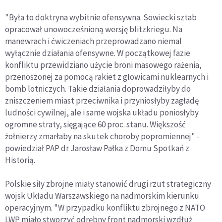
"Była to doktryna wybitnie ofensywna. Sowiecki sztab
opracował unowocześnioną wersję blitzkriegu. Na
manewrach i ćwiczeniach przeprowadzano niemal
wyłącznie działania ofensywne. W początkowej fazie
konfliktu przewidziano użycie broni masowego rażenia,
przenoszonej za pomocą rakiet z głowicami nuklearnych i
bomb lotniczych. Takie działania doprowadziłyby do
zniszczeniem miast przeciwnika i przyniosłyby zagładę
ludności cywilnej, ale i same wojska układu poniosłyby
ogromne straty, sięgające 60 proc. stanu. Większość
żołnierzy zmarłaby na skutek choroby popromiennej" -
powiedział PAP dr Jarosław Pałka z Domu Spotkań z
Historią.
Polskie siły zbrojne miały stanowić drugi rzut strategiczny
wojsk Układu Warszawskiego na nadmorskim kierunku
operacyjnym. "W przypadku konfliktu zbrojnego z NATO
LWP miało stworzyć odrębny front nadmorski wzdłuż