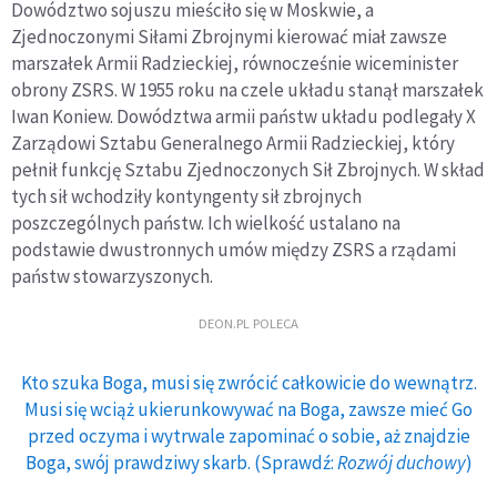
Dowództwo sojuszu mieściło się w Moskwie, a
Zjednoczonymi Siłami Zbrojnymi kierować miał zawsze
marszałek Armii Radzieckiej, równocześnie wiceminister
obrony ZSRS. W 1955 roku na czele układu stanął marszałek
Iwan Koniew. Dowództwa armii państw układu podlegały X
Zarządowi Sztabu Generalnego Armii Radzieckiej, który
pełnił funkcję Sztabu Zjednoczonych Sił Zbrojnych. W skład
tych sił wchodziły kontyngenty sił zbrojnych
poszczególnych państw. Ich wielkość ustalano na
podstawie dwustronnych umów między ZSRS a rządami
państw stowarzyszonych.
DEON.PL POLECA
Kto szuka Boga, musi się zwrócić całkowicie do wewnątrz.
Musi się wciąż ukierunkowywać na Boga, zawsze mieć Go
przed oczyma i wytrwale zapominać o sobie, aż znajdzie
Boga, swój prawdziwy skarb. (Sprawdź:
Rozwój duchowy
)