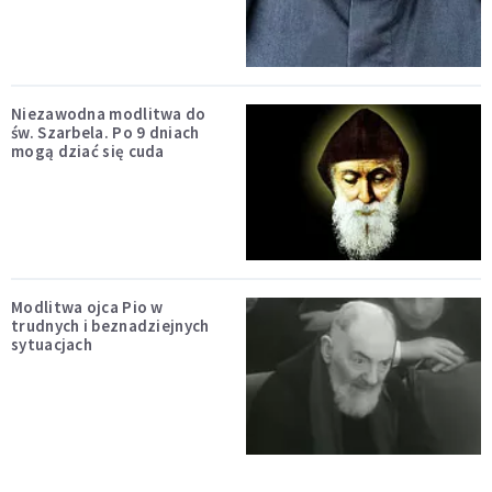
Niezawodna modlitwa do
św. Szarbela. Po 9 dniach
mogą dziać się cuda
Modlitwa ojca Pio w
trudnych i beznadziejnych
sytuacjach