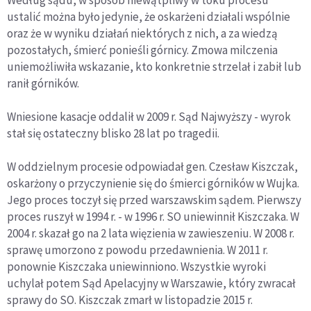
Według sądu, w sposób niewątpliwy w toku procesu
ustalić można było jedynie, że oskarżeni działali wspólnie
oraz że w wyniku działań niektórych z nich, a za wiedzą
pozostałych, śmierć ponieśli górnicy. Zmowa milczenia
uniemożliwiła wskazanie, kto konkretnie strzelał i zabił lub
ranił górników.
Wniesione kasacje oddalił w 2009 r. Sąd Najwyższy - wyrok
stał się ostateczny blisko 28 lat po tragedii.
W oddzielnym procesie odpowiadał gen. Czesław Kiszczak,
oskarżony o przyczynienie się do śmierci górników w Wujka.
Jego proces toczył się przed warszawskim sądem. Pierwszy
proces ruszył w 1994 r. - w 1996 r. SO uniewinnił Kiszczaka. W
2004 r. skazał go na 2 lata więzienia w zawieszeniu. W 2008 r.
sprawę umorzono z powodu przedawnienia. W 2011 r.
ponownie Kiszczaka uniewinniono. Wszystkie wyroki
uchylał potem Sąd Apelacyjny w Warszawie, który zwracał
sprawy do SO. Kiszczak zmarł w listopadzie 2015 r.