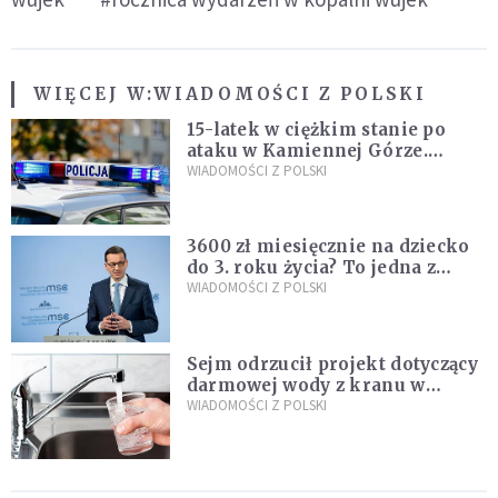
WIĘCEJ W:
WIADOMOŚCI Z POLSKI
15-latek w ciężkim stanie po
ataku w Kamiennej Górze.
Policja zatrzymała dwóch
WIADOMOŚCI Z POLSKI
nastolatków
3600 zł miesięcznie na dziecko
do 3. roku życia? To jedna z
propozycji programu "Rozwój
WIADOMOŚCI Z POLSKI
Plus"
Sejm odrzucił projekt dotyczący
darmowej wody z kranu w
restauracjach
WIADOMOŚCI Z POLSKI