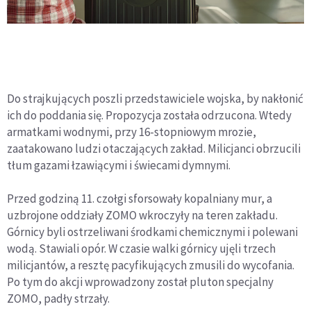
Do strajkujących poszli przedstawiciele wojska, by nakłonić
ich do poddania się. Propozycja została odrzucona. Wtedy
armatkami wodnymi, przy 16-stopniowym mrozie,
zaatakowano ludzi otaczających zakład. Milicjanci obrzucili
tłum gazami łzawiącymi i świecami dymnymi.
Przed godziną 11. czołgi sforsowały kopalniany mur, a
uzbrojone oddziały ZOMO wkroczyły na teren zakładu.
Górnicy byli ostrzeliwani środkami chemicznymi i polewani
wodą. Stawiali opór. W czasie walki górnicy ujęli trzech
milicjantów, a resztę pacyfikujących zmusili do wycofania.
Po tym do akcji wprowadzony został pluton specjalny
ZOMO, padły strzały.