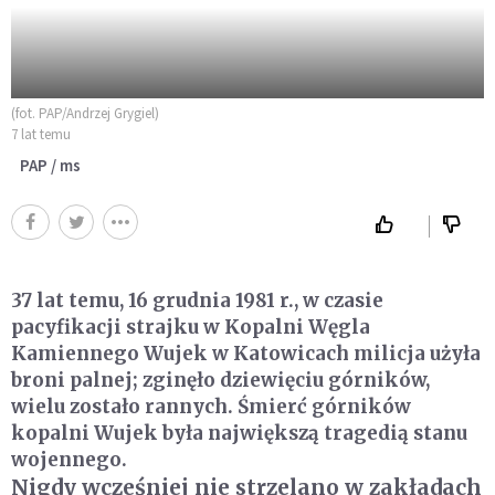
(fot. PAP/Andrzej Grygiel)
7 lat temu
PAP / ms
37 lat temu, 16 grudnia 1981 r., w czasie
pacyfikacji strajku w Kopalni Węgla
Kamiennego Wujek w Katowicach milicja użyła
broni palnej; zginęło dziewięciu górników,
wielu zostało rannych. Śmierć górników
kopalni Wujek była największą tragedią stanu
wojennego.
Nigdy wcześniej nie strzelano w zakładach