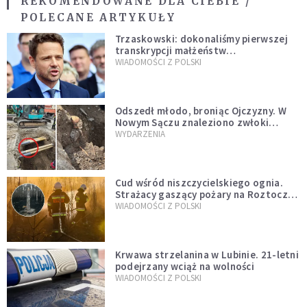
REKOMENDOWANE DLA CIEBIE /
POLECANE ARTYKUŁY
Trzaskowski: dokonaliśmy pierwszej
transkrypcji małżeństw
jednopłciowych. “Tak jak
WIADOMOŚCI Z POLSKI
zapowiadałem, bez zwłoki,
natychmiast”
Odszedł młodo, broniąc Ojczyzny. W
Nowym Sączu znaleziono zwłoki
mężczyzny z czasów potopu
WYDARZENIA
szwedzkiego
Cud wśród niszczycielskiego ognia.
Strażacy gaszący pożary na Roztoczu
opublikowali niezwykłe zdjęcie
WIADOMOŚCI Z POLSKI
Krwawa strzelanina w Lubinie. 21-letni
podejrzany wciąż na wolności
WIADOMOŚCI Z POLSKI