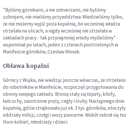
"Byliśmy górnikami, a nie żołnierzami, nie byliśmy
uzbrojeni, nie mieliśmy przywództwa. Wiedzieliśmy tylko,
że nie możemy wyjść poza kopalnię, bo wcześniej władza
strzelała na ulicach, a nigdy wcześniej nie strzelała w
zakładach pracy - tak przynajmniej wtedy myśleliśmy" -
wspominał po latach, jeden z czterech postrzelonych w
Manifeście górników, Czesław Kłosek.
Obława kopalni
Górnicy z Wujka, nie wiedząc jeszcze wówczas, że strzelano
do robotników w Manifeście, rozpoczęli przygotowania do
obrony swojego zakładu. Bronią stały się łopaty, kilofy,
łańcuchy, zaostrzone pręty, cegły i śruby. Następnego dnia
kopalnię, gdzie strajkowało już ok. 3 tys. górników, otoczyły
oddziały milicji, czołgi i wozy pancerne. Wokół zebrał się też
tłum kobiet, młodzieży i dzieci.