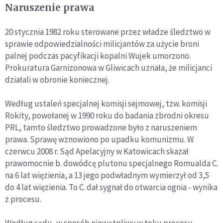
Naruszenie prawa
20 stycznia 1982 roku sterowane przez władze śledztwo w
sprawie odpowiedzialności milicjantów za użycie broni
palnej podczas pacyfikacji kopalni Wujek umorzono.
Prokuratura Garnizonowa w Gliwicach uznała, że milicjanci
działali w obronie koniecznej.
Według ustaleń specjalnej komisji sejmowej, tzw. komisji
Rokity, powołanej w 1990 roku do badania zbrodni okresu
PRL, tamto śledztwo prowadzone było z naruszeniem
prawa. Sprawę wznowiono po upadku komunizmu. W
czerwcu 2008 r. Sąd Apelacyjny w Katowicach skazał
prawomocnie b. dowódcę plutonu specjalnego Romualda C.
na 6 lat więzienia, a 13 jego podwładnym wymierzył od 3,5
do 4 lat więzienia. To C. dał sygnał do otwarcia ognia - wynika
z procesu.