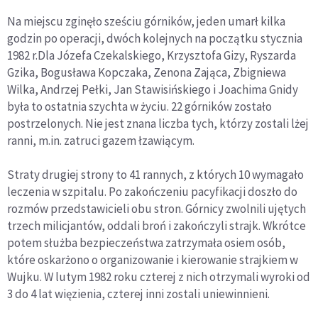
Na miejscu zginęło sześciu górników, jeden umarł kilka
godzin po operacji, dwóch kolejnych na początku stycznia
1982 r.Dla Józefa Czekalskiego, Krzysztofa Gizy, Ryszarda
Gzika, Bogusława Kopczaka, Zenona Zająca, Zbigniewa
Wilka, Andrzej Pełki, Jan Stawisińskiego i Joachima Gnidy
była to ostatnia szychta w życiu. 22 górników zostało
postrzelonych. Nie jest znana liczba tych, którzy zostali lżej
ranni, m.in. zatruci gazem łzawiącym.
Straty drugiej strony to 41 rannych, z których 10 wymagało
leczenia w szpitalu. Po zakończeniu pacyfikacji doszło do
rozmów przedstawicieli obu stron. Górnicy zwolnili ujętych
trzech milicjantów, oddali broń i zakończyli strajk. Wkrótce
potem służba bezpieczeństwa zatrzymała osiem osób,
które oskarżono o organizowanie i kierowanie strajkiem w
Wujku. W lutym 1982 roku czterej z nich otrzymali wyroki od
3 do 4 lat więzienia, czterej inni zostali uniewinnieni.