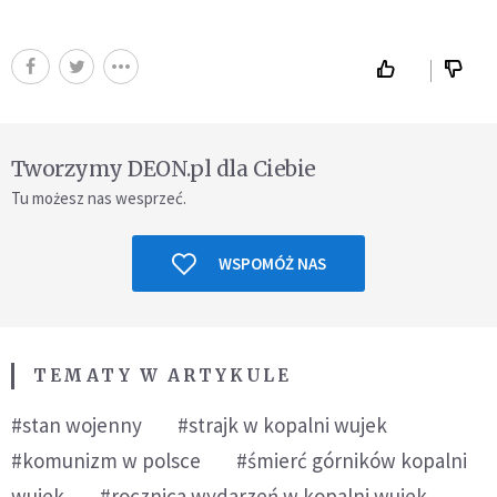
Tworzymy DEON.pl dla Ciebie
Tu możesz nas wesprzeć.
WSPOMÓŻ NAS
TEMATY W ARTYKULE
#stan wojenny
#strajk w kopalni wujek
#komunizm w polsce
#śmierć górników kopalni
wujek
#rocznica wydarzeń w kopalni wujek