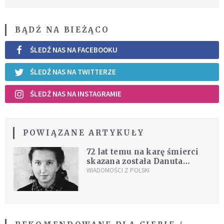
BĄDŹ NA BIEŻĄCO
ŚLEDŹ NAS NA FACEBOOKU
ŚLEDŹ NAS NA TWITTERZE
ŚLEDŹ NAS NA INSTAGRAMIE
POWIĄZANE ARTYKUŁY
72 lat temu na karę śmierci
skazana została Danuta
Siedzikówna, ps. Inka
WIADOMOŚCI Z POLSKI