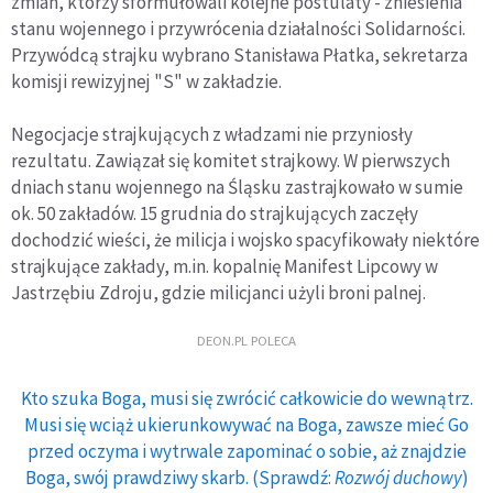
zmian, którzy sformułowali kolejne postulaty - zniesienia
stanu wojennego i przywrócenia działalności Solidarności.
Przywódcą strajku wybrano Stanisława Płatka, sekretarza
komisji rewizyjnej "S" w zakładzie.
Negocjacje strajkujących z władzami nie przyniosły
rezultatu. Zawiązał się komitet strajkowy. W pierwszych
dniach stanu wojennego na Śląsku zastrajkowało w sumie
ok. 50 zakładów. 15 grudnia do strajkujących zaczęły
dochodzić wieści, że milicja i wojsko spacyfikowały niektóre
strajkujące zakłady, m.in. kopalnię Manifest Lipcowy w
Jastrzębiu Zdroju, gdzie milicjanci użyli broni palnej.
DEON.PL POLECA
Kto szuka Boga, musi się zwrócić całkowicie do wewnątrz.
Musi się wciąż ukierunkowywać na Boga, zawsze mieć Go
przed oczyma i wytrwale zapominać o sobie, aż znajdzie
Boga, swój prawdziwy skarb. (Sprawdź:
Rozwój duchowy
)