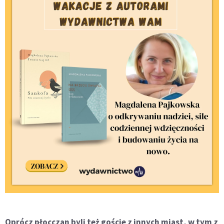
Oprócz płocczan byli też goście z innych miast, w tym z