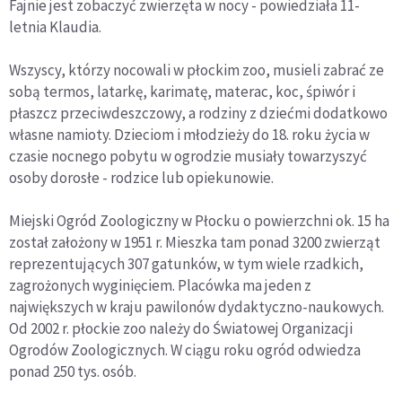
Fajnie jest zobaczyć zwierzęta w nocy - powiedziała 11-
letnia Klaudia.
Wszyscy, którzy nocowali w płockim zoo, musieli zabrać ze
sobą termos, latarkę, karimatę, materac, koc, śpiwór i
płaszcz przeciwdeszczowy, a rodziny z dziećmi dodatkowo
własne namioty. Dzieciom i młodzieży do 18. roku życia w
czasie nocnego pobytu w ogrodzie musiały towarzyszyć
osoby dorosłe - rodzice lub opiekunowie.
Miejski Ogród Zoologiczny w Płocku o powierzchni ok. 15 ha
został założony w 1951 r. Mieszka tam ponad 3200 zwierząt
reprezentujących 307 gatunków, w tym wiele rzadkich,
zagrożonych wyginięciem. Placówka ma jeden z
największych w kraju pawilonów dydaktyczno-naukowych.
Od 2002 r. płockie zoo należy do Światowej Organizacji
Ogrodów Zoologicznych. W ciągu roku ogród odwiedza
ponad 250 tys. osób.