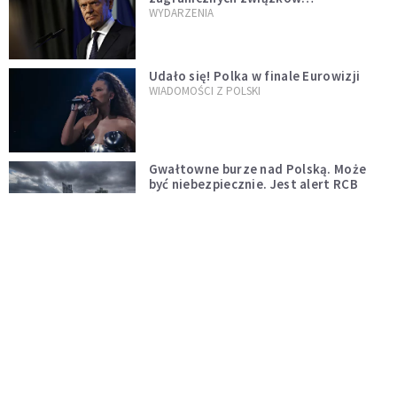
jednopłciowych. "Państwo oblało ten
WYDARZENIA
test"
Udało się! Polka w finale Eurowizji
WIADOMOŚCI Z POLSKI
Gwałtowne burze nad Polską. Może
być niebezpiecznie. Jest alert RCB
ŚWIAT
Nie żyje gwiazda "Barw szczęścia".
"Mam nadzieję, że spotkała się już z
Bogiem, którego tak bardzo kochała"
WYDARZENIA