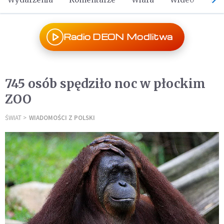
Radio DEON Modlitwa
745 osób spędziło noc w płockim
ZOO
ŚWIAT
WIADOMOŚCI Z POLSKI