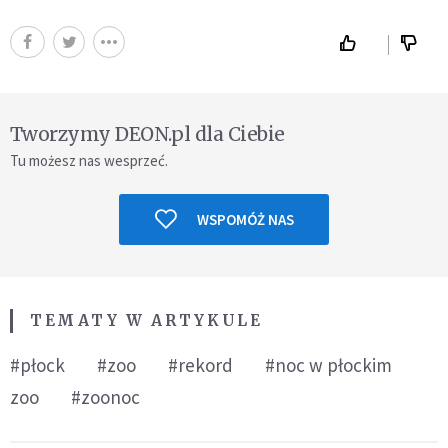
Tworzymy DEON.pl dla Ciebie
Tu możesz nas wesprzeć.
WSPOMÓŻ NAS
TEMATY W ARTYKULE
#płock
#zoo
#rekord
#noc w płockim
zoo
#zoonoc