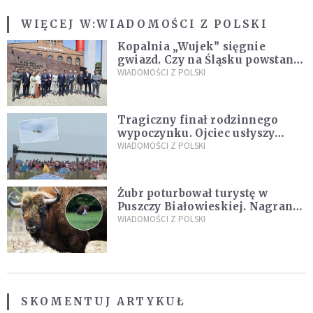
WIĘCEJ W:
WIADOMOŚCI Z POLSKI
Kopalnia „Wujek” sięgnie
gwiazd. Czy na Śląsku powstanie
„Dolina Krzemowa”?
WIADOMOŚCI Z POLSKI
Tragiczny finał rodzinnego
wypoczynku. Ojciec usłyszy
zarzuty
WIADOMOŚCI Z POLSKI
Żubr poturbował turystę w
Puszczy Białowieskiej. Nagranie
daje do myślenia
WIADOMOŚCI Z POLSKI
SKOMENTUJ ARTYKUŁ