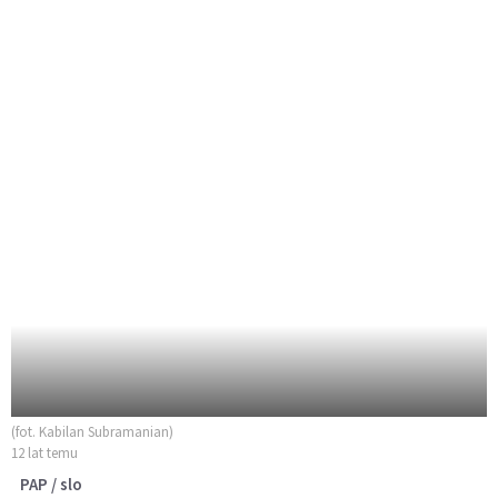
(fot. Kabilan Subramanian)
12 lat temu
PAP / slo