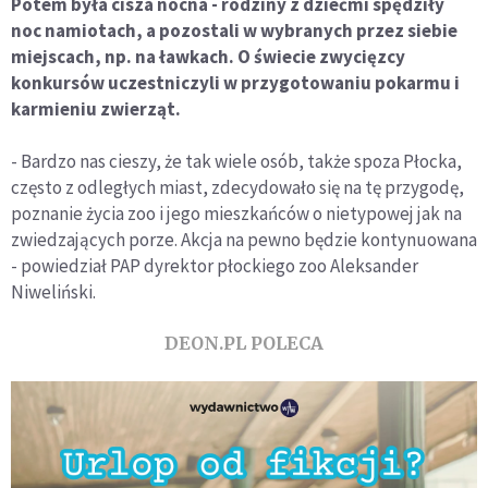
Potem była cisza nocna - rodziny z dziećmi spędziły
noc namiotach, a pozostali w wybranych przez siebie
miejscach, np. na ławkach. O świecie zwycięzcy
konkursów uczestniczyli w przygotowaniu pokarmu i
karmieniu zwierząt.
- Bardzo nas cieszy, że tak wiele osób, także spoza Płocka,
często z odległych miast, zdecydowało się na tę przygodę,
poznanie życia zoo i jego mieszkańców o nietypowej jak na
zwiedzających porze. Akcja na pewno będzie kontynuowana
- powiedział PAP dyrektor płockiego zoo Aleksander
Niweliński.
DEON.PL POLECA