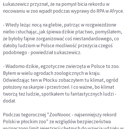
Łukaszewicz przyznał, że na pomysł bicia rekordu w
nocowaniu w zoo wpadł podczas wyprawy do RPA w Afryce.
- Wtedy leżąc nocą na glebie, patrząc w rozgwieżdżone
niebo i słuchając, jak śpiewa dzikie ptactwo, pomyślałem,
że byłoby fajnie zorganizować coś niestandardowego, co
dałoby ludziom w Polsce możliwość przeżycia czegoś
podobnego - powiedział Łukaszewicz.
- Wiadomo dzikie, egzotyczne zwierzęta w Polsce to zoo.
Byłem w wielu ogrodach zoologicznych w kraju.
Odwiedzając ten w Płocku zobaczyłem tu klimat, ogród
położony na skarpie i przestrzeń. I co ważne, bo klimat
tworzą też ludzie, spotkałem tu fantastycznych ludzi -
dodał.
Podczas tegorocznej "ZooNoooc - najsenniejszy rekord
Polski w płockim zoo" ze względów bezpieczeństwa
wyznaczono limit rejestracji chętnych do wzięcia udziału w