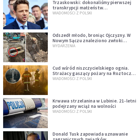
Trzaskowski: dokonaliśmy pierwszej
transkrypcji małżeństw
jednopłciowych. “Tak jak
WIADOMOŚCI Z POLSKI
zapowiadałem, bez zwłoki,
natychmiast”
Odszedł młodo, broniąc Ojczyzny. W
Nowym Sączu znaleziono zwłoki
mężczyzny z czasów potopu
WYDARZENIA
szwedzkiego
Cud wśród niszczycielskiego ognia.
Strażacy gaszący pożary na Roztoczu
opublikowali niezwykłe zdjęcie
WIADOMOŚCI Z POLSKI
Krwawa strzelanina w Lubinie. 21-letni
podejrzany wciąż na wolności
WIADOMOŚCI Z POLSKI
Donald Tusk zapowiada uznawanie
zagranicznych związków