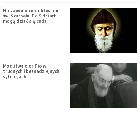
Niezawodna modlitwa do
św. Szarbela. Po 9 dniach
mogą dziać się cuda
Modlitwa ojca Pio w
trudnych i beznadziejnych
sytuacjach