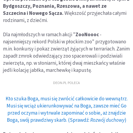
Bydgoszczy, Poznania, Rzeszowa, a nawet ze
Szczecina i Nowego Sącza.
Większość przyjechała całymi
rodzinami, z dziećmi.
Dla najmłodszych w ramach akcji "
ZooNoooc
-
najsenniejszy rekord Polski w płockim zoo" przygotowano
m.in. konkursy i pokaz zwierząt żyjących w terrariach. Zanim
zapadł zmrok odwiedzający zoo spacerowali i podziwiali
zwierzęta, np. w słoniarni, której dwaj mieszkańcy właśnie
jedli kolację: jabłka, marchewkę i kapustę.
DEON.PL POLECA
Kto szuka Boga, musi się zwrócić całkowicie do wewnątrz.
Musi się wciąż ukierunkowywać na Boga, zawsze mieć Go
przed oczyma i wytrwale zapominać o sobie, aż znajdzie
Boga, swój prawdziwy skarb. (Sprawdź:
Rozwój duchowy
)