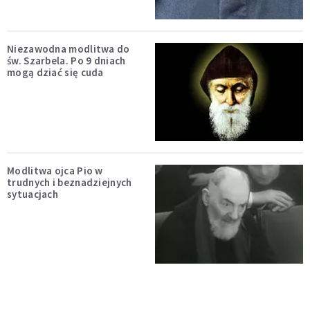
Niezawodna modlitwa do
św. Szarbela. Po 9 dniach
mogą dziać się cuda
Modlitwa ojca Pio w
trudnych i beznadziejnych
sytuacjach