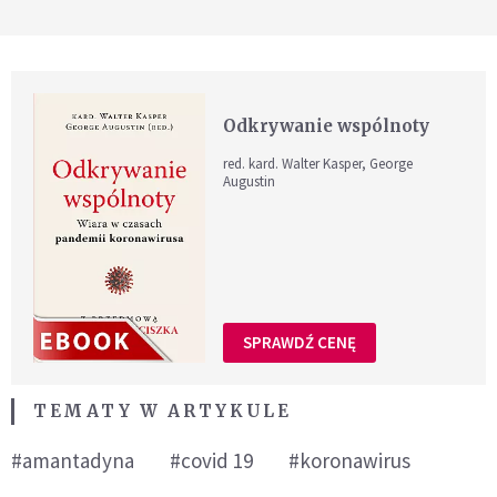
Odkrywanie wspólnoty
red. kard. Walter Kasper, George
Augustin
SPRAWDŹ CENĘ
TEMATY W ARTYKULE
#amantadyna
#covid 19
#koronawirus