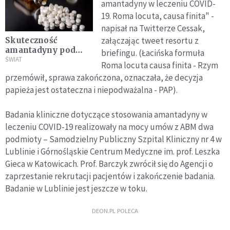
amantadyny w leczeniu COVID-
19. Roma locuta, causa finita" -
napisał na Twitterze Cessak,
załączając tweet resortu z
Skuteczność
amantadyny pod
briefingu. (Łacińska formuła
znakiem zapytania.
ŚWIAT
Roma locuta causa finita - Rzym
Brakuje chętnych do
przemówił, sprawa zakończona, oznaczała, że decyzja
badań
papieża jest ostateczna i niepodważalna - PAP).
Badania kliniczne dotyczące stosowania amantadyny w
leczeniu COVID-19 realizowały na mocy umów z ABM dwa
podmioty – Samodzielny Publiczny Szpital Kliniczny nr 4 w
Lublinie i Górnośląskie Centrum Medyczne im. prof. Leszka
Gieca w Katowicach. Prof. Barczyk zwrócił się do Agencji o
zaprzestanie rekrutacji pacjentów i zakończenie badania.
Badanie w Lublinie jest jeszcze w toku.
DEON.PL POLECA