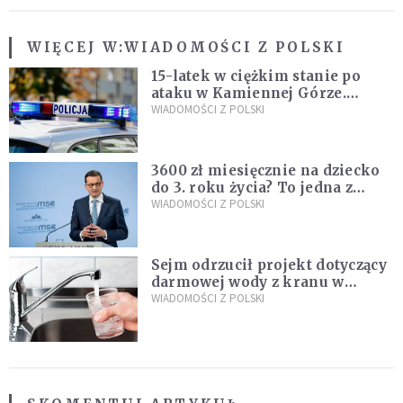
WIĘCEJ W:
WIADOMOŚCI Z POLSKI
15-latek w ciężkim stanie po
ataku w Kamiennej Górze.
Policja zatrzymała dwóch
WIADOMOŚCI Z POLSKI
nastolatków
3600 zł miesięcznie na dziecko
do 3. roku życia? To jedna z
propozycji programu "Rozwój
WIADOMOŚCI Z POLSKI
Plus"
Sejm odrzucił projekt dotyczący
darmowej wody z kranu w
restauracjach
WIADOMOŚCI Z POLSKI