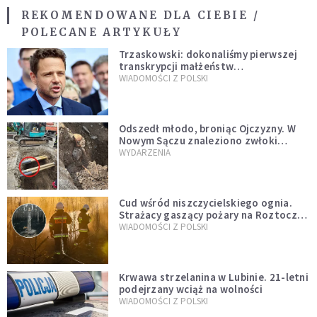
REKOMENDOWANE DLA CIEBIE /
POLECANE ARTYKUŁY
Trzaskowski: dokonaliśmy pierwszej
transkrypcji małżeństw
jednopłciowych. “Tak jak
WIADOMOŚCI Z POLSKI
zapowiadałem, bez zwłoki,
natychmiast”
Odszedł młodo, broniąc Ojczyzny. W
Nowym Sączu znaleziono zwłoki
mężczyzny z czasów potopu
WYDARZENIA
szwedzkiego
Cud wśród niszczycielskiego ognia.
Strażacy gaszący pożary na Roztoczu
opublikowali niezwykłe zdjęcie
WIADOMOŚCI Z POLSKI
Krwawa strzelanina w Lubinie. 21-letni
podejrzany wciąż na wolności
WIADOMOŚCI Z POLSKI