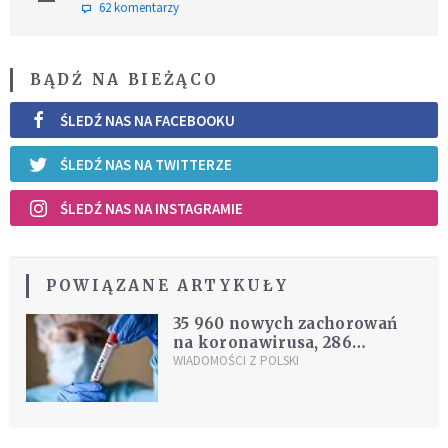
62 komentarzy
BĄDŹ NA BIEŻĄCO
ŚLEDŹ NAS NA FACEBOOKU
ŚLEDŹ NAS NA TWITTERZE
ŚLEDŹ NAS NA INSTAGRAMIE
POWIĄZANE ARTYKUŁY
35 960 nowych zachorowań
na koronawirusa, 286
zgonów. MZ opublikowało
WIADOMOŚCI Z POLSKI
nowy raport