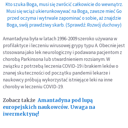
Kto szuka Boga, musi się zwrócić całkowicie do wewnątrz.
Musi się wciąż ukierunkowywać na Boga, zawsze mieć Go
przed oczyma i wytrwale zapominać o sobie, aż znajdzie
Boga, swój prawdziwy skarb. (Sprawdź:
Rozwój duchowy
)
Amantadyna była w latach 1996-2009 szeroko używana w
profilaktyce i leczeniu wirusowej grypy typu A. Obecnie jest
stosowana jako lek neurologiczny i podawana pacjentom z
chorobą Parkinsona lub stwardnieniem rozsianym. W
związku z potrzebą leczenia COVID-19 i brakiem leków o
znanej skuteczności od początku pandemii lekarze i
naukowcy próbują wykorzystać istniejące leki na inne
choroby w leczeniu COVID-19.
Zobacz także
Amantadyna pod lupą
europejskich naukowców. Uwaga na
iwermektynę!