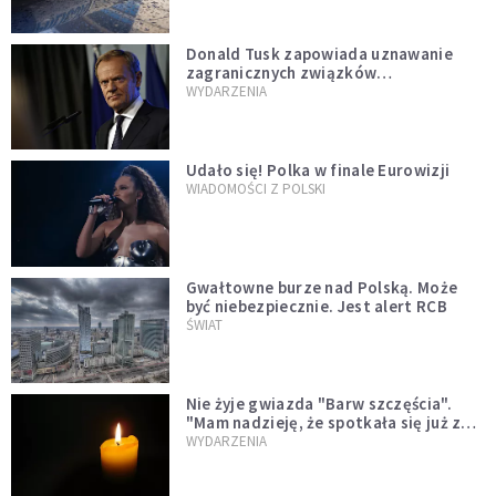
Donald Tusk zapowiada uznawanie
zagranicznych związków
jednopłciowych. "Państwo oblało ten
WYDARZENIA
test"
Udało się! Polka w finale Eurowizji
WIADOMOŚCI Z POLSKI
Gwałtowne burze nad Polską. Może
być niebezpiecznie. Jest alert RCB
ŚWIAT
Nie żyje gwiazda "Barw szczęścia".
"Mam nadzieję, że spotkała się już z
Bogiem, którego tak bardzo kochała"
WYDARZENIA