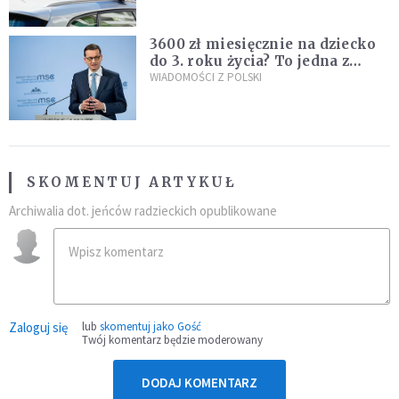
nastolatków
3600 zł miesięcznie na dziecko
do 3. roku życia? To jedna z
propozycji programu "Rozwój
WIADOMOŚCI Z POLSKI
Plus"
SKOMENTUJ ARTYKUŁ
Archiwalia dot. jeńców radzieckich opublikowane
Zaloguj się
lub
skomentuj jako Gość
Twój komentarz będzie moderowany
DODAJ KOMENTARZ