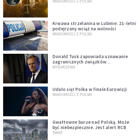
opublikowali niezwykłe zdjęcie
WIADOMOŚCI Z POLSKI
Krwawa strzelanina w Lubinie. 21-letni
podejrzany wciąż na wolności
WIADOMOŚCI Z POLSKI
Donald Tusk zapowiada uznawanie
zagranicznych związków
jednopłciowych. "Państwo oblało ten
WYDARZENIA
test"
Udało się! Polka w finale Eurowizji
WIADOMOŚCI Z POLSKI
Gwałtowne burze nad Polską. Może
być niebezpiecznie. Jest alert RCB
ŚWIAT