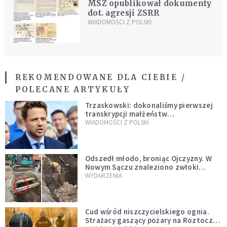
MSZ opublikował dokumenty
dot. agresji ZSRR
WIADOMOŚCI Z POLSKI
REKOMENDOWANE DLA CIEBIE /
POLECANE ARTYKUŁY
Trzaskowski: dokonaliśmy pierwszej
transkrypcji małżeństw
jednopłciowych. “Tak jak
WIADOMOŚCI Z POLSKI
zapowiadałem, bez zwłoki,
natychmiast”
Odszedł młodo, broniąc Ojczyzny. W
Nowym Sączu znaleziono zwłoki
mężczyzny z czasów potopu
WYDARZENIA
szwedzkiego
Cud wśród niszczycielskiego ognia.
Strażacy gaszący pożary na Roztoczu