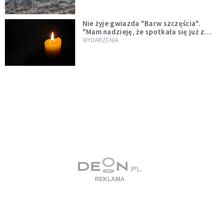
Nie żyje gwiazda "Barw szczęścia".
"Mam nadzieję, że spotkała się już z
Bogiem, którego tak bardzo kochała"
WYDARZENIA