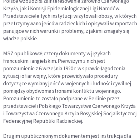
Polsce wzbudziła zainteresowanie zarówno Czerwonego
Krzyża, jak i Komisji Epidemiologicznej Ligi Narodów.
Przedstawiciele tych instytucji wizytowali obozy, w których
przetrzymywano jeńców radzieckich i opisywali w raportach
panujące w nich warunki i problemy, z jakimi zmagały się
władze polskie.
MSZ opublikował cztery dokumenty w językach:
francuskim i angielskim. Pierwszym z nich jest
porozumienie z 6 września 1920 r. w sprawie łagodzenia
sytuacji ofiar wojny, które przewidywało procedury
dotyczące wymiany jeńców wojennych i ludności cywilnej
pomiędzy obydwoma stronami konfliktu wojennego.
Porozumienie to zostało podpisane w Berlinie przez
przedstawicieli Polskiego Towarzystwa Czerwonego Krzyża
i Towarzystwa Czerwonego Krzyża Rosyjskiej Socjalistycznej
Federacyjnej Republiki Radzieckiej.
Drugim upublicznionym dokumentem jest instrukcja dla