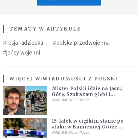
TEMATY W ARTYKULE
#rosja radziecka
#polska przedwojenna
#jeńcy wojenni
WIĘCEJ W:
WIADOMOŚCI Z POLSKI
Mister Polski idzie na Jasną
Górę. Szuka tam głębi i
spotkania
WIADOMOŚCI Z POLSKI
15-latek w ciężkim stanie po
ataku w Kamiennej Górze.
Policja zatrzymała dwóch
WIADOMOŚCI Z POLSKI