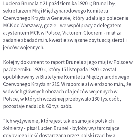
Luciena Brunela z 21 października 1920 r.; Brunel był
sekretarzem Misji Międzynarodowego Komitetu
Czerwonego Krzyża w Genewie, który udał się z polecenia
MCK do Warszawy, gdzie - we współpracy z delegatem-
asystentem MCK w Polsce, Victorem Gloorem - miał za
zadanie zbadać m.in. kwestie związane z sytuacją sierot i
jeńców wojennych.
Kolejny dokument to raport Brunela z jego misji w Polsce w
październiku 1920 r., który 15 listopada 1920 r. został
opublikowany w Biuletynie Komitetu Międzynarodowego
Czerwonego Krzyża nr 219. W raporcie stwierdzono m.in., że
w dwóch głównych obozach dla jeńców wojennych w
Polsce, w których wcześniej przebywało 130 tys. osób,
pozostaje nadal ok. 60 tys. osób.
"Ich wyżywienie, które jest takie samo jak polskich
żołnierzy - pisał Lucien Brunel - byłoby wystarczające
gdyby jego ilość dostarczana przez polski rząd była