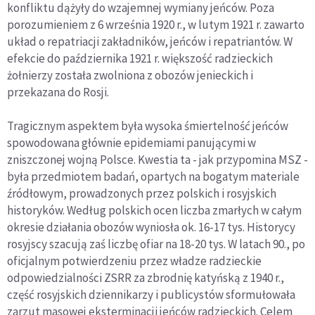
konfliktu dążyły do wzajemnej wymiany jeńców. Poza
porozumieniem z 6 września 1920 r., w lutym 1921 r. zawarto
układ o repatriacji zakładników, jeńców i repatriantów. W
efekcie do października 1921 r. większość radzieckich
żołnierzy została zwolniona z obozów jenieckich i
przekazana do Rosji.
Tragicznym aspektem była wysoka śmiertelność jeńców
spowodowana głównie epidemiami panującymi w
zniszczonej wojną Polsce. Kwestia ta - jak przypomina MSZ -
była przedmiotem badań, opartych na bogatym materiale
źródłowym, prowadzonych przez polskich i rosyjskich
historyków. Według polskich ocen liczba zmarłych w całym
okresie działania obozów wyniosła ok. 16-17 tys. Historycy
rosyjscy szacują zaś liczbę ofiar na 18-20 tys. W latach 90., po
oficjalnym potwierdzeniu przez władze radzieckie
odpowiedzialności ZSRR za zbrodnię katyńską z 1940 r.,
część rosyjskich dziennikarzy i publicystów sformułowała
zarzut masowej eksterminacji jeńców radzieckich. Celem