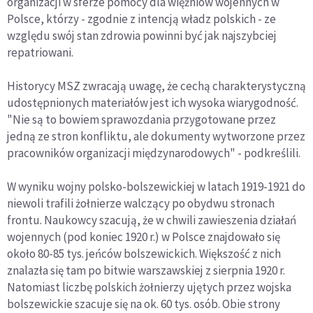
organizacji w sferze pomocy dla więźniów wojennych w
Polsce, którzy - zgodnie z intencją władz polskich - ze
względu swój stan zdrowia powinni być jak najszybciej
repatriowani.
Historycy MSZ zwracają uwagę, że cechą charakterystyczną
udostępnionych materiałów jest ich wysoka wiarygodność.
"Nie są to bowiem sprawozdania przygotowane przez
jedną ze stron konfliktu, ale dokumenty wytworzone przez
pracowników organizacji międzynarodowych" - podkreślili.
W wyniku wojny polsko-bolszewickiej w latach 1919-1921 do
niewoli trafili żołnierze walczący po obydwu stronach
frontu. Naukowcy szacują, że w chwili zawieszenia działań
wojennych (pod koniec 1920 r.) w Polsce znajdowało się
około 80-85 tys. jeńców bolszewickich. Większość z nich
znalazła się tam po bitwie warszawskiej z sierpnia 1920 r.
Natomiast liczbę polskich żołnierzy ujętych przez wojska
bolszewickie szacuje się na ok. 60 tys. osób. Obie strony