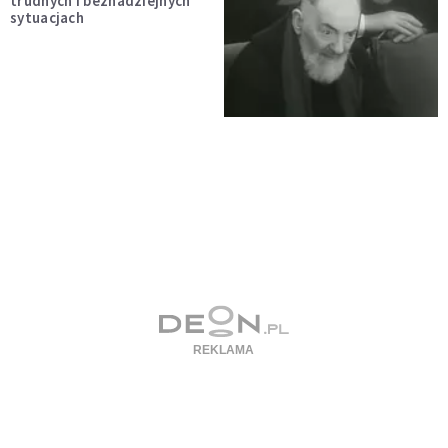
trudnych i beznadziejnych
sytuacjach