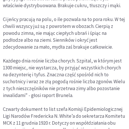
właściwie dystrybuowana. Brakuje cukru, tłuszczy i mąki.
Ci jeńcy pracują na polu, o ile pozwala na to pora roku. W tej
chwili wszyscy już są z powrotem w obozach. Cierpią z
powodu zimna, nie mając ciepłych ubrań i śpiąc na
podłodze albo na ziemi. Sienników i okryć jest
zdecydowanie za mało, mydła zaś brakuje całkowicie.
Każdego dnia rośnie liczba chorych. Szpital, w którym jest
1300 miejsc, nie wystarcza, by przyjąć wszystkich chorych
na dezynterię i tyfus. Znaczna część spośród nich to
suchotnicy i wraz ze złą pogodą rośnie liczba zgonów. Wielu
z tych nieszczęśników nie przetrwa zimy albo pozostanie
inwalidami" - głosi raport Brunela.
Czwarty dokument to list szefa Komisji Epidemiologicznej
Ligi Narodów Fredericka N. White’a do sekretarza Komitetu
MCK z 11 grudnia 1920 r. Dotyczy on współdziałania obu