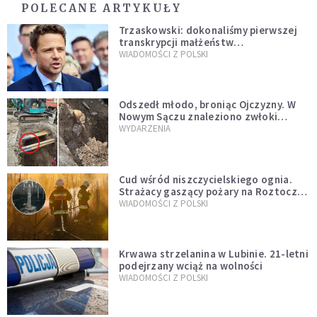
POLECANE ARTYKUŁY
Trzaskowski: dokonaliśmy pierwszej
transkrypcji małżeństw
jednopłciowych. “Tak jak
WIADOMOŚCI Z POLSKI
zapowiadałem, bez zwłoki,
natychmiast”
Odszedł młodo, broniąc Ojczyzny. W
Nowym Sączu znaleziono zwłoki
mężczyzny z czasów potopu
WYDARZENIA
szwedzkiego
Cud wśród niszczycielskiego ognia.
Strażacy gaszący pożary na Roztoczu
opublikowali niezwykłe zdjęcie
WIADOMOŚCI Z POLSKI
Krwawa strzelanina w Lubinie. 21-letni
podejrzany wciąż na wolności
WIADOMOŚCI Z POLSKI