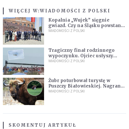
WIĘCEJ W:
WIADOMOŚCI Z POLSKI
Kopalnia „Wujek” sięgnie
gwiazd. Czy na Śląsku powstanie
„Dolina Krzemowa”?
WIADOMOŚCI Z POLSKI
Tragiczny finał rodzinnego
wypoczynku. Ojciec usłyszy
zarzuty
WIADOMOŚCI Z POLSKI
Żubr poturbował turystę w
Puszczy Białowieskiej. Nagranie
daje do myślenia
WIADOMOŚCI Z POLSKI
SKOMENTUJ ARTYKUŁ