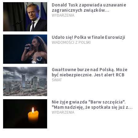
Donald Tusk zapowiada uznawanie
zagranicznych związków
jednopłciowych. "Państwo oblało ten
WYDARZENIA
test"
Udało się! Polka w finale Eurowizji
WIADOMOŚCI Z POLSKI
Gwałtowne burze nad Polską. Może
być niebezpiecznie. Jest alert RCB
ŚWIAT
Nie żyje gwiazda "Barw szczęścia".
"Mam nadzieję, że spotkała się już z
Bogiem, którego tak bardzo kochała"
WYDARZENIA