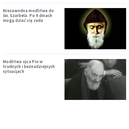
Niezawodna modlitwa do
św. Szarbela. Po 9 dniach
mogą dziać się cuda
Modlitwa ojca Pio w
trudnych i beznadziejnych
sytuacjach