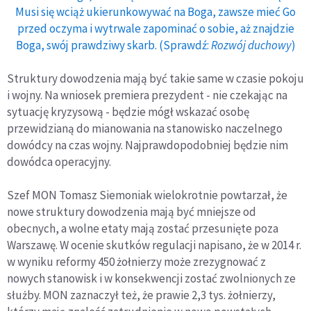
Musi się wciąż ukierunkowywać na Boga, zawsze mieć Go
przed oczyma i wytrwale zapominać o sobie, aż znajdzie
Boga, swój prawdziwy skarb. (Sprawdź:
Rozwój duchowy
)
Struktury dowodzenia mają być takie same w czasie pokoju
i wojny. Na wniosek premiera prezydent - nie czekając na
sytuację kryzysową - będzie mógł wskazać osobę
przewidzianą do mianowania na stanowisko naczelnego
dowódcy na czas wojny. Najprawdopodobniej będzie nim
dowódca operacyjny.
Szef MON Tomasz Siemoniak wielokrotnie powtarzał, że
nowe struktury dowodzenia mają być mniejsze od
obecnych, a wolne etaty mają zostać przesunięte poza
Warszawę. W ocenie skutków regulacji napisano, że w 2014 r.
w wyniku reformy 450 żołnierzy może zrezygnować z
nowych stanowisk i w konsekwencji zostać zwolnionych ze
służby. MON zaznaczył też, że prawie 2,3 tys. żołnierzy,