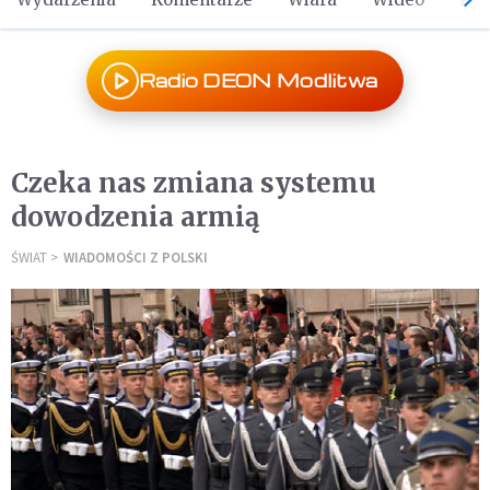
Radio DEON Modlitwa
Czeka nas zmiana systemu
dowodzenia armią
ŚWIAT
WIADOMOŚCI Z POLSKI