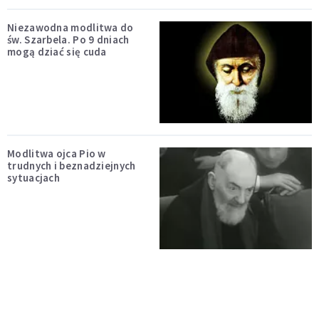
Niezawodna modlitwa do
św. Szarbela. Po 9 dniach
mogą dziać się cuda
Modlitwa ojca Pio w
trudnych i beznadziejnych
sytuacjach