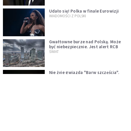
Udało się! Polka w finale Eurowizji
WIADOMOŚCI Z POLSKI
Gwałtowne burze nad Polską. Może
być niebezpiecznie. Jest alert RCB
ŚWIAT
Nie żyje gwiazda "Barw szczęścia".
"Mam nadzieję, że spotkała się już z
Bogiem, którego tak bardzo kochała"
WYDARZENIA