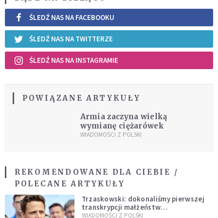
ŚLEDŹ NAS NA FACEBOOKU
ŚLEDŹ NAS NA TWITTERZE
ŚLEDŹ NAS NA INSTAGRAMIE
POWIĄZANE ARTYKUŁY
Armia zaczyna wielką
wymianę ciężarówek
WIADOMOŚCI Z POLSKI
REKOMENDOWANE DLA CIEBIE /
POLECANE ARTYKUŁY
Trzaskowski: dokonaliśmy pierwszej
transkrypcji małżeństw
jednopłciowych. “Tak jak
WIADOMOŚCI Z POLSKI