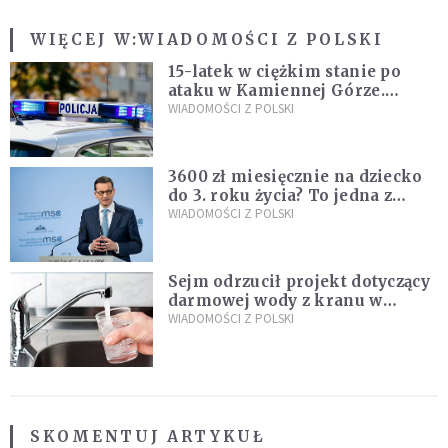
WIĘCEJ W:
WIADOMOŚCI Z POLSKI
15-latek w ciężkim stanie po
ataku w Kamiennej Górze.
Policja zatrzymała dwóch
WIADOMOŚCI Z POLSKI
nastolatków
3600 zł miesięcznie na dziecko
do 3. roku życia? To jedna z
propozycji programu "Rozwój
WIADOMOŚCI Z POLSKI
Plus"
Sejm odrzucił projekt dotyczący
darmowej wody z kranu w
restauracjach
WIADOMOŚCI Z POLSKI
SKOMENTUJ ARTYKUŁ