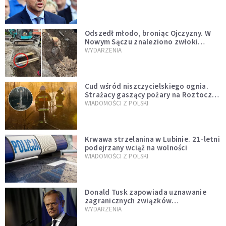
zapowiadałem, bez zwłoki,
natychmiast”
Odszedł młodo, broniąc Ojczyzny. W
Nowym Sączu znaleziono zwłoki
mężczyzny z czasów potopu
WYDARZENIA
szwedzkiego
Cud wśród niszczycielskiego ognia.
Strażacy gaszący pożary na Roztoczu
opublikowali niezwykłe zdjęcie
WIADOMOŚCI Z POLSKI
Krwawa strzelanina w Lubinie. 21-letni
podejrzany wciąż na wolności
WIADOMOŚCI Z POLSKI
Donald Tusk zapowiada uznawanie
zagranicznych związków
jednopłciowych. "Państwo oblało ten
WYDARZENIA
test"