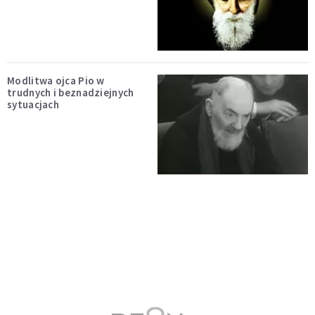
Modlitwa ojca Pio w
trudnych i beznadziejnych
sytuacjach