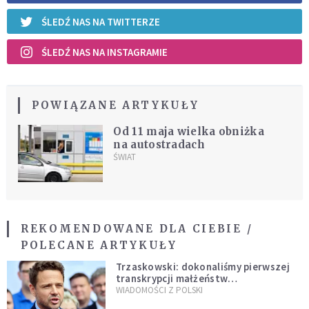
ŚLEDŹ NAS NA TWITTERZE
ŚLEDŹ NAS NA INSTAGRAMIE
POWIĄZANE ARTYKUŁY
Od 11 maja wielka obniżka
na autostradach
ŚWIAT
REKOMENDOWANE DLA CIEBIE /
POLECANE ARTYKUŁY
Trzaskowski: dokonaliśmy pierwszej
transkrypcji małżeństw
jednopłciowych. “Tak jak
WIADOMOŚCI Z POLSKI
zapowiadałem, bez zwłoki,