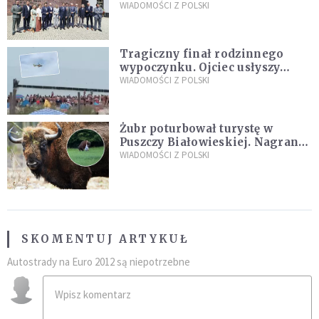
„Dolina Krzemowa”?
WIADOMOŚCI Z POLSKI
Tragiczny finał rodzinnego
wypoczynku. Ojciec usłyszy
zarzuty
WIADOMOŚCI Z POLSKI
Żubr poturbował turystę w
Puszczy Białowieskiej. Nagranie
daje do myślenia
WIADOMOŚCI Z POLSKI
SKOMENTUJ ARTYKUŁ
Autostrady na Euro 2012 są niepotrzebne