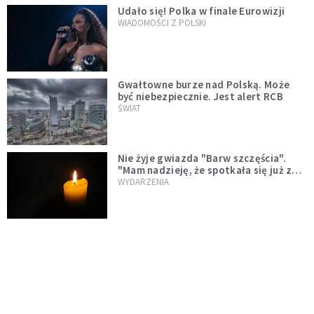
Udało się! Polka w finale Eurowizji
WIADOMOŚCI Z POLSKI
Gwałtowne burze nad Polską. Może
być niebezpiecznie. Jest alert RCB
ŚWIAT
Nie żyje gwiazda "Barw szczęścia".
"Mam nadzieję, że spotkała się już z
Bogiem, którego tak bardzo kochała"
WYDARZENIA