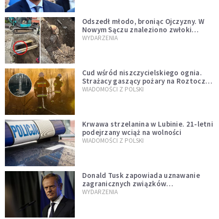
natychmiast”
Odszedł młodo, broniąc Ojczyzny. W
Nowym Sączu znaleziono zwłoki
mężczyzny z czasów potopu
WYDARZENIA
szwedzkiego
Cud wśród niszczycielskiego ognia.
Strażacy gaszący pożary na Roztoczu
opublikowali niezwykłe zdjęcie
WIADOMOŚCI Z POLSKI
Krwawa strzelanina w Lubinie. 21-letni
podejrzany wciąż na wolności
WIADOMOŚCI Z POLSKI
Donald Tusk zapowiada uznawanie
zagranicznych związków
jednopłciowych. "Państwo oblało ten
WYDARZENIA
test"