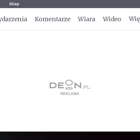
g
Sklep
Wię
darzenia
Komentarze
Wiara
Wideo