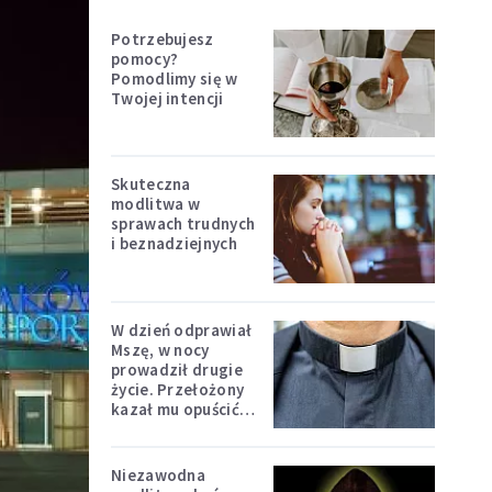
Potrzebujesz
pomocy?
Pomodlimy się w
Twojej intencji
Skuteczna
modlitwa w
sprawach trudnych
i beznadziejnych
W dzień odprawiał
Mszę, w nocy
prowadził drugie
życie. Przełożony
kazał mu opuścić
zakon
Niezawodna