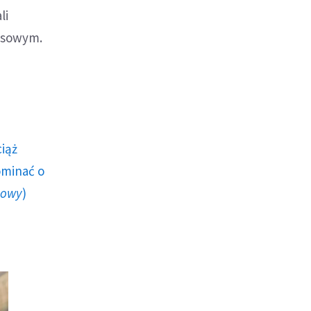
li
jsowym.
ciąż
ominać o
howy
)