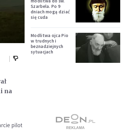
modlitwa do św.
Szarbela. Po 9
dniach mogą dziać
się cuda
Modlitwa ojca Pio
w trudnych i
beznadziejnych
sytuacjach
wał
i na
rcie pilot