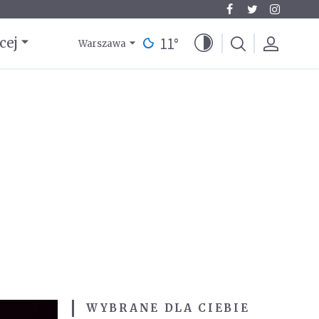
11
°
cej
Warszawa
WYBRANE DLA CIEBIE