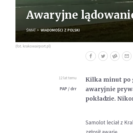
Awaryjne lądowani
ŚWIAT
WIADOMOŚCI Z POLSKI
(fot. krakowairport.pl)
12 lat temu
Kilka minut po 
awaryjnie pryw
PAP / drr
pokładzie. Nikom
Samolot leciał z Kra
zgłosił awarię.