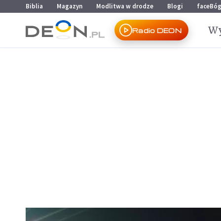
Przejdź do menu głównego
Przejdź do treści
Biblia
Magazyn
Modlitwa w drodze
Blogi
faceBó
Wy
Radio DEON