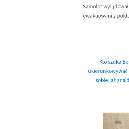
Samolot wylądował be
ewakuowani z pokł
Kto szuka Bo
ukierunkowywać n
sobie, aż znaj