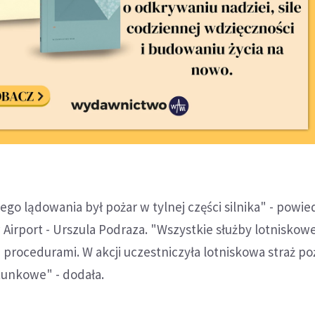
go lądowania był pożar w tylnej części silnika" - powie
Airport - Urszula Podraza. "Wszystkie służby lotniskow
z procedurami. W akcji uczestniczyła lotniskowa straż po
tunkowe" - dodała.