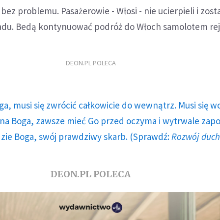
z problemu. Pasażerowie - Włosi - nie ucierpieli i zosta
adu. Bedą kontynuować podróż do Włoch samolotem re
DEON.PL POLECA
ga, musi się zwrócić całkowicie do wewnątrz. Musi się w
a Boga, zawsze mieć Go przed oczyma i wytrwale zap
dzie Boga, swój prawdziwy skarb. (Sprawdź:
Rozwój duc
DEON.PL POLECA