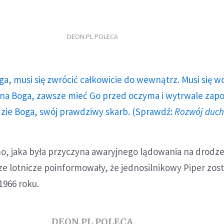
DEON.PL POLECA
ga, musi się zwrócić całkowicie do wewnątrz. Musi się w
a Boga, zawsze mieć Go przed oczyma i wytrwale zap
dzie Boga, swój prawdziwy skarb. (Sprawdź:
Rozwój duc
o, jaka była przyczyna awaryjnego lądowania na drodze
 lotnicze poinformowały, że jednosilnikowy Piper zost
966 roku.
DEON.PL POLECA