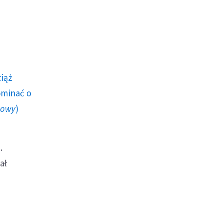
ciąż
ominać o
howy
)
.
ał