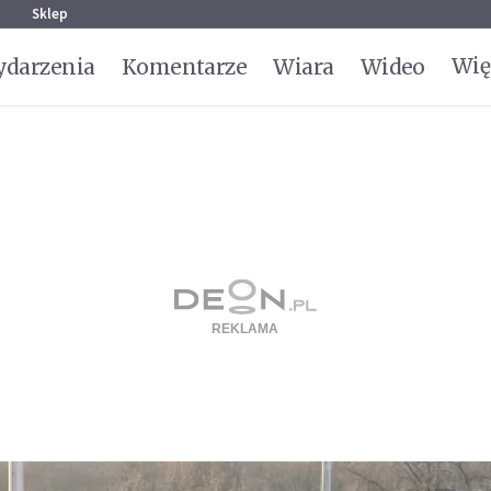
g
Sklep
Wię
darzenia
Komentarze
Wiara
Wideo