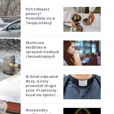
Potrzebujesz
pomocy?
Pomodlimy się w
Twojej intencji
Skuteczna
modlitwa w
sprawach trudnych
i beznadziejnych
W dzień odprawiał
Mszę, w nocy
prowadził drugie
życie. Przełożony
kazał mu opuścić
zakon
Niezawodna