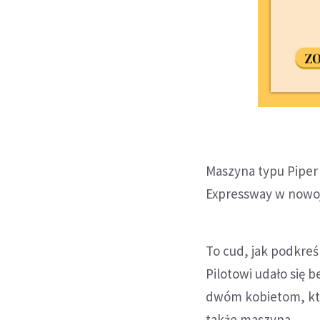
Maszyna typu Piper
Expressway w nowojo
To cud, jak podkreś
Pilotowi udało się 
dwóm kobietom, któr
także maszyna.