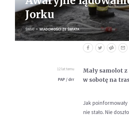
Awaryjne lądowani
Jorku
ŚWIAT
WIADOMOŚCI ZE ŚWIATA
12 lat temu
Mały samolot z
w sobotę na tra
PAP / drr
Jak poinformowały 
nie stało. Nie doszł