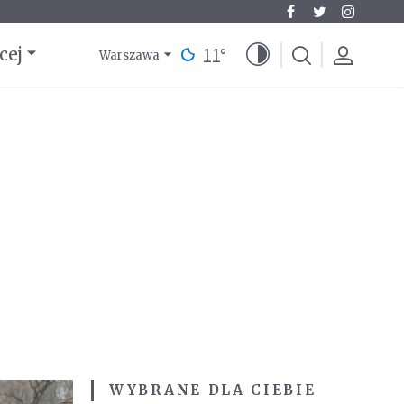
11
°
cej
Warszawa
WYBRANE DLA CIEBIE