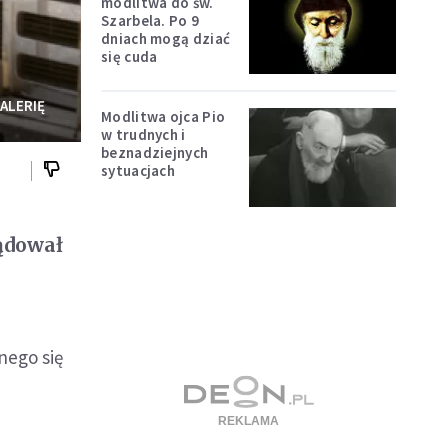
modlitwa do św.
Szarbela. Po 9
dniach mogą dziać
się cuda
ALERIĘ
Modlitwa ojca Pio
w trudnych i
beznadziejnych
sytuacjach
ądował
nego się