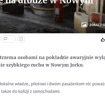
e na drodze w Nowym
ZOBACZ G
 trzema osobami na pokładzie awaryjnie wyl
sie szybkiego ruchu w Nowym Jorku.
lokalne władze, pilotowi i dwóm pasażerkom nic poważ
o także do kolizji z samochodami.