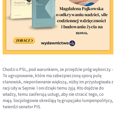
Chodzi o PSL, pod warunkiem, że przejdzie próg wyborczy. -
To ugrupowanie, które ma zabezpieczoną sporą pulę
stanowisk, nieporównanie większą, niżby im przysługiwała z
racji siły w Sejmie. I oni dzięki temu żyją. Kto dojdzie do
władzy, temu zaoferują usługi, aby nie stracić tego, co
mają. Socjologowie określają tę grupę jako lumpenpolitycy,
twierdzi senator PiS.