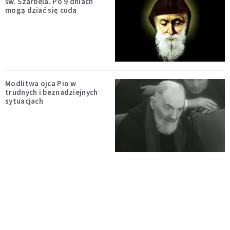
św. Szarbela. Po 9 dniach
mogą dziać się cuda
Modlitwa ojca Pio w
trudnych i beznadziejnych
sytuacjach