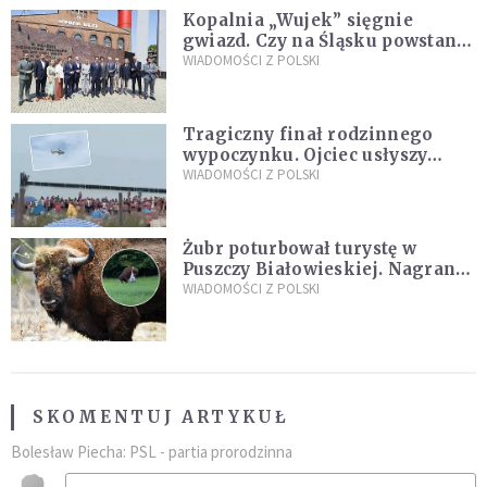
Kopalnia „Wujek” sięgnie
gwiazd. Czy na Śląsku powstanie
„Dolina Krzemowa”?
WIADOMOŚCI Z POLSKI
Tragiczny finał rodzinnego
wypoczynku. Ojciec usłyszy
zarzuty
WIADOMOŚCI Z POLSKI
Żubr poturbował turystę w
Puszczy Białowieskiej. Nagranie
daje do myślenia
WIADOMOŚCI Z POLSKI
SKOMENTUJ ARTYKUŁ
Bolesław Piecha: PSL - partia prorodzinna