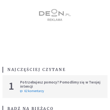
NAJCZĘŚCIEJ CZYTANE
1
Potrzebujesz pomocy? Pomodlimy się w Twojej
intencji
62 komentarzy
BĄDŹ NA BIEŻĄCO