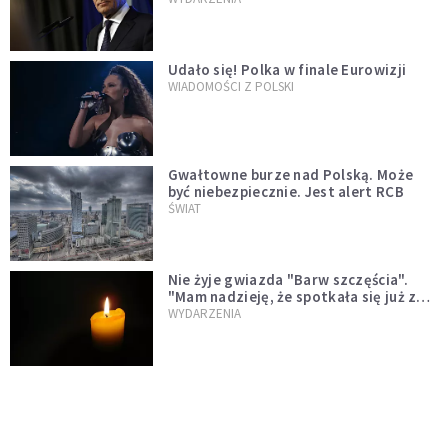
test"
Udało się! Polka w finale Eurowizji
WIADOMOŚCI Z POLSKI
Gwałtowne burze nad Polską. Może
być niebezpiecznie. Jest alert RCB
ŚWIAT
Nie żyje gwiazda "Barw szczęścia".
"Mam nadzieję, że spotkała się już z
Bogiem, którego tak bardzo kochała"
WYDARZENIA