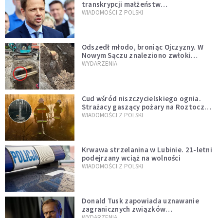
transkrypcji małżeństw
jednopłciowych. “Tak jak
WIADOMOŚCI Z POLSKI
zapowiadałem, bez zwłoki,
natychmiast”
Odszedł młodo, broniąc Ojczyzny. W
Nowym Sączu znaleziono zwłoki
mężczyzny z czasów potopu
WYDARZENIA
szwedzkiego
Cud wśród niszczycielskiego ognia.
Strażacy gaszący pożary na Roztoczu
opublikowali niezwykłe zdjęcie
WIADOMOŚCI Z POLSKI
Krwawa strzelanina w Lubinie. 21-letni
podejrzany wciąż na wolności
WIADOMOŚCI Z POLSKI
Donald Tusk zapowiada uznawanie
zagranicznych związków
jednopłciowych. "Państwo oblało ten
WYDARZENIA