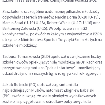
szkolenia i zarazem członek komisji Roman Kosecki (PO).
Za szkolenie szczególnie uzdolnionej piłkarsko młodzieży
odpowiada czterech trenerów; Marcin Dorna (U-20 i U-19),
Marcin Sasal (U-19 i U-18), Robert Wójcik (U-17 i U-16) oraz
Bartłomiej Zalewski (U-15). Współpracuje z nimi 32
koordynatorów, po dwóch w każdym z województw, a PZPN
otrzymał z Ministerstwa Sportu i Turystyki 6 mln złotych na
szkolenie młodzieży.
Tadeusz Tomaszewski (SLD) apelował o zwiększenie liczby
szkoleniowców opiekujących się młodzieżą na Orlikach oraz
przygotowanie grantu na "pakiet startowy" umożliwiający
udział drużynom z niższych lig w rozgrywkach okręgowych.
Jakub Rutnicki (PO) optował za grantami dla
najbiedniejszych klubów, natomiast Zbigniew Babalski
(PiS) zwrócił uwagę, że wiele pieniędzy wydatkowanych
zostało na przygotowanie ośrodków pobytowych dla