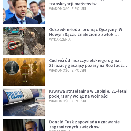
transkrypcji małżeństw
jednopłciowych. “Tak jak
WIADOMOŚCI Z POLSKI
zapowiadałem, bez zwłoki,
natychmiast”
Odszedł młodo, broniąc Ojczyzny. W
Nowym Sączu znaleziono zwłoki
mężczyzny z czasów potopu
WYDARZENIA
szwedzkiego
Cud wśród niszczycielskiego ognia.
Strażacy gaszący pożary na Roztoczu
opublikowali niezwykłe zdjęcie
WIADOMOŚCI Z POLSKI
Krwawa strzelanina w Lubinie. 21-letni
podejrzany wciąż na wolności
WIADOMOŚCI Z POLSKI
Donald Tusk zapowiada uznawanie
zagranicznych związków