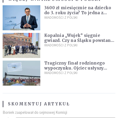
3600 zł miesięcznie na dziecko
do 3. roku życia? To jedna z
propozycji programu "Rozwój
WIADOMOŚCI Z POLSKI
Plus"
Kopalnia „Wujek” sięgnie
gwiazd. Czy na Śląsku powstanie
„Dolina Krzemowa”?
WIADOMOŚCI Z POLSKI
Tragiczny finał rodzinnego
wypoczynku. Ojciec usłyszy
zarzuty
WIADOMOŚCI Z POLSKI
SKOMENTUJ ARTYKUŁ
Boniek zaapelował do sejmowej Komisji