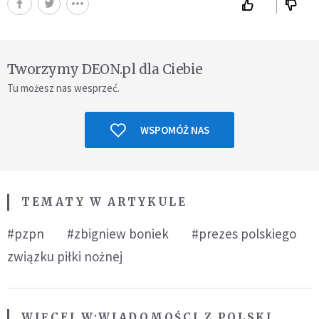
Tworzymy DEON.pl dla Ciebie
Tu możesz nas wesprzeć.
WSPOMÓŻ NAS
TEMATY W ARTYKULE
#pzpn
#zbigniew boniek
#prezes polskiego
związku piłki nożnej
WIĘCEJ W:
WIADOMOŚCI Z POLSKI