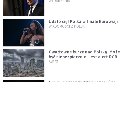
jednopłciowych. "Państwo oblało ten
WYDARZENIA
test"
Udało się! Polka w finale Eurowizji
WIADOMOŚCI Z POLSKI
Gwałtowne burze nad Polską. Może
być niebezpiecznie. Jest alert RCB
ŚWIAT
Nie żyje gwiazda "Barw szczęścia".
"Mam nadzieję, że spotkała się już z
Bogiem, którego tak bardzo kochała"
WYDARZENIA