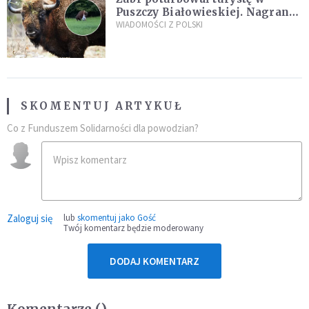
Puszczy Białowieskiej. Nagranie
daje do myślenia
WIADOMOŚCI Z POLSKI
SKOMENTUJ ARTYKUŁ
Co z Funduszem Solidarności dla powodzian?
Zaloguj się
lub
skomentuj jako Gość
Twój komentarz będzie moderowany
DODAJ KOMENTARZ