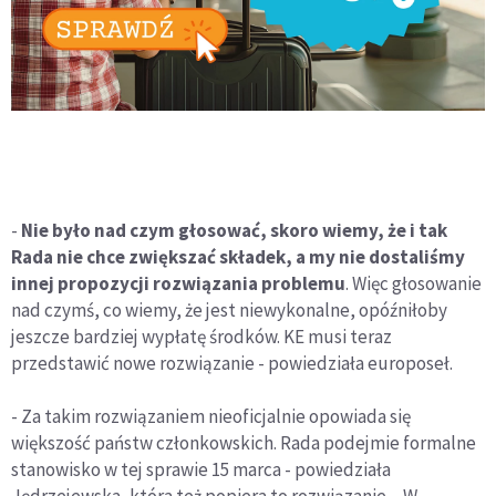
-
Nie było nad czym głosować, skoro wiemy, że i tak
Rada nie chce zwiększać składek, a my nie dostaliśmy
innej propozycji rozwiązania problemu
. Więc głosowanie
nad czymś, co wiemy, że jest niewykonalne, opóźniłoby
jeszcze bardziej wypłatę środków. KE musi teraz
przedstawić nowe rozwiązanie - powiedziała europoseł.
- Za takim rozwiązaniem nieoficjalnie opowiada się
większość państw członkowskich. Rada podejmie formalne
stanowisko w tej sprawie 15 marca - powiedziała
Jędrzejewska, która też popiera to rozwiązanie. - W