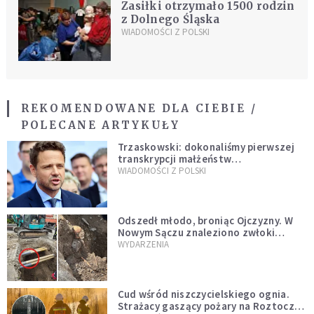
Zasiłki otrzymało 1500 rodzin
z Dolnego Śląska
WIADOMOŚCI Z POLSKI
REKOMENDOWANE DLA CIEBIE /
POLECANE ARTYKUŁY
Trzaskowski: dokonaliśmy pierwszej
transkrypcji małżeństw
jednopłciowych. “Tak jak
WIADOMOŚCI Z POLSKI
zapowiadałem, bez zwłoki,
natychmiast”
Odszedł młodo, broniąc Ojczyzny. W
Nowym Sączu znaleziono zwłoki
mężczyzny z czasów potopu
WYDARZENIA
szwedzkiego
Cud wśród niszczycielskiego ognia.
Strażacy gaszący pożary na Roztoczu