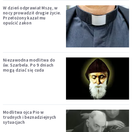
W dzień odprawiał Mszę, w
nocy prowadził drugie życie.
Przełożony kazał mu
opuścić zakon
Niezawodna modlitwa do
św. Szarbela. Po 9 dniach
mogą dziać się cuda
Modlitwa ojca Pio w
trudnych i beznadziejnych
sytuacjach