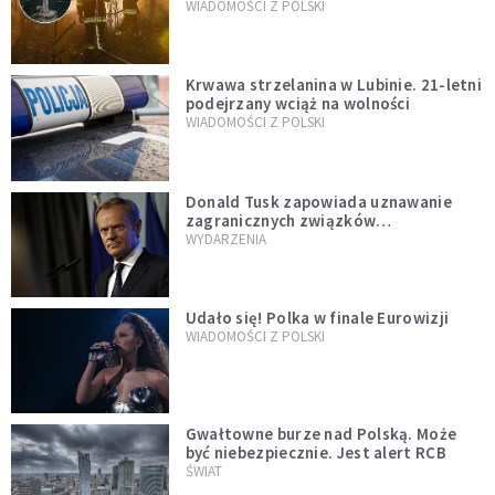
opublikowali niezwykłe zdjęcie
WIADOMOŚCI Z POLSKI
Krwawa strzelanina w Lubinie. 21-letni
podejrzany wciąż na wolności
WIADOMOŚCI Z POLSKI
Donald Tusk zapowiada uznawanie
zagranicznych związków
jednopłciowych. "Państwo oblało ten
WYDARZENIA
test"
Udało się! Polka w finale Eurowizji
WIADOMOŚCI Z POLSKI
Gwałtowne burze nad Polską. Może
być niebezpiecznie. Jest alert RCB
ŚWIAT