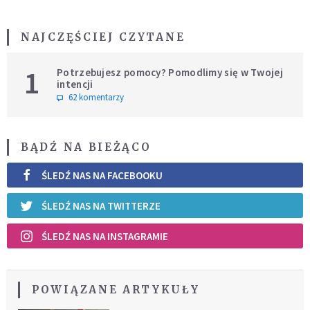
NAJCZĘŚCIEJ CZYTANE
1
Potrzebujesz pomocy? Pomodlimy się w Twojej
intencji
62 komentarzy
BĄDŹ NA BIEŻĄCO
ŚLEDŹ NAS NA FACEBOOKU
ŚLEDŹ NAS NA TWITTERZE
ŚLEDŹ NAS NA INSTAGRAMIE
POWIĄZANE ARTYKUŁY