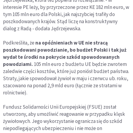
interesie PE leży, by przyrzeczone przez KE 182 mln euro, w
tym 105 mln euro dla Polski, jak najszybciej trafiły do
poszkodowanych krajów. Stąd liczę na konstruktywny
dialog z Radą - dodała Jędrzejewska.
Podkreśliła, że
na opóźnieniach w UE nie stracą
poszkodowani powodzianie, bo budżet Polski i tak już
wydał te środki na pokrycie szkód spowodowanych
powodziami.
105 mln euro z budżetu UE będzie zwrotem
zaledwie części kosztów, które już poniósł budżet państwa.
Straty, jakie spowodował żywioł w maju i czerwcu ub. roku,
szacowano na ponad 2,9 mld euro (łącznie ze stratami w
rolnictwie).
Fundusz Solidarności Unii Europejskiej (FSUE) został
utworzony, aby umożliwić reagowanie w przypadku klęsk
żywiołowych. Jego wykorzystanie ogranicza się do szkód
niepodlegających ubezpieczeniu i nie może on