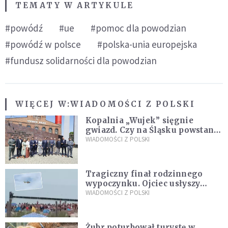
TEMATY W ARTYKULE
#powódź
#ue
#pomoc dla powodzian
#powódź w polsce
#polska-unia europejska
#fundusz solidarności dla powodzian
WIĘCEJ W:
WIADOMOŚCI Z POLSKI
Kopalnia „Wujek” sięgnie
gwiazd. Czy na Śląsku powstanie
„Dolina Krzemowa”?
WIADOMOŚCI Z POLSKI
Tragiczny finał rodzinnego
wypoczynku. Ojciec usłyszy
zarzuty
WIADOMOŚCI Z POLSKI
Żubr poturbował turystę w