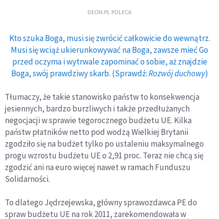
DEON.PL POLECA
Kto szuka Boga, musi się zwrócić całkowicie do wewnątrz.
Musi się wciąż ukierunkowywać na Boga, zawsze mieć Go
przed oczyma i wytrwale zapominać o sobie, aż znajdzie
Boga, swój prawdziwy skarb. (Sprawdź:
Rozwój duchowy
)
Tłumaczy, że takie stanowisko państw to konsekwencja
jesiennych, bardzo burzliwych i także przedłużanych
negocjacji w sprawie tegorocznego budżetu UE. Kilka
państw płatników netto pod wodzą Wielkiej Brytanii
zgodziło się na budżet tylko po ustaleniu maksymalnego
progu wzrostu budżetu UE o 2,91 proc. Teraz nie chcą się
zgodzić ani na euro więcej nawet w ramach Funduszu
Solidarności.
To dlatego Jędrzejewska, główny sprawozdawca PE do
spraw budżetu UE na rok 2011, zarekomendowała w