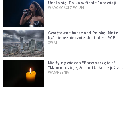
Udało się! Polka w finale Eurowizji
WIADOMOŚCI Z POLSKI
Gwałtowne burze nad Polską. Może
być niebezpiecznie. Jest alert RCB
ŚWIAT
Nie żyje gwiazda "Barw szczęścia".
"Mam nadzieję, że spotkała się już z
Bogiem, którego tak bardzo kochała"
WYDARZENIA