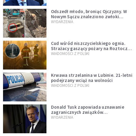
natychmiast”
Odszedł młodo, broniąc Ojczyzny. W
Nowym Sączu znaleziono zwłoki
mężczyzny z czasów potopu
WYDARZENIA
szwedzkiego
Cud wśród niszczycielskiego ognia.
Strażacy gaszący pożary na Roztoczu
opublikowali niezwykłe zdjęcie
WIADOMOŚCI Z POLSKI
Krwawa strzelanina w Lubinie. 21-letni
podejrzany wciąż na wolności
WIADOMOŚCI Z POLSKI
Donald Tusk zapowiada uznawanie
zagranicznych związków
jednopłciowych. "Państwo oblało ten
WYDARZENIA
test"