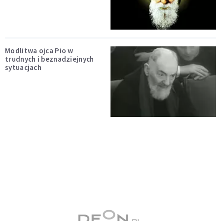
Modlitwa ojca Pio w
trudnych i beznadziejnych
sytuacjach