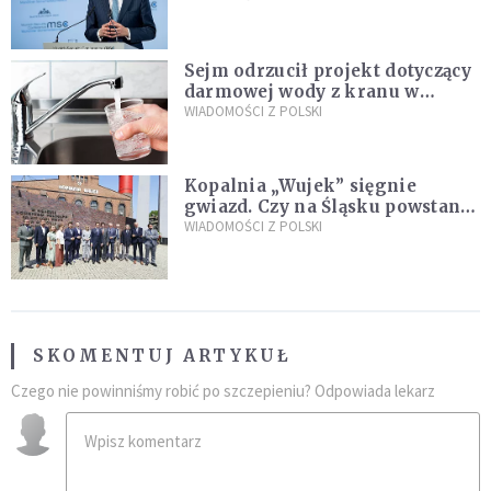
Plus"
Sejm odrzucił projekt dotyczący
darmowej wody z kranu w
restauracjach
WIADOMOŚCI Z POLSKI
Kopalnia „Wujek” sięgnie
gwiazd. Czy na Śląsku powstanie
„Dolina Krzemowa”?
WIADOMOŚCI Z POLSKI
SKOMENTUJ ARTYKUŁ
Czego nie powinniśmy robić po szczepieniu? Odpowiada lekarz