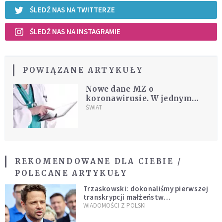
ŚLEDŹ NAS NA TWITTERZE
ŚLEDŹ NAS NA INSTAGRAMIE
POWIĄZANE ARTYKUŁY
Nowe dane MZ o
koronawirusie. W jednym
województwie nie
ŚWIAT
odnotowano nowych zakażeń
REKOMENDOWANE DLA CIEBIE /
POLECANE ARTYKUŁY
Trzaskowski: dokonaliśmy pierwszej
transkrypcji małżeństw
jednopłciowych. “Tak jak
WIADOMOŚCI Z POLSKI
zapowiadałem, bez zwłoki,