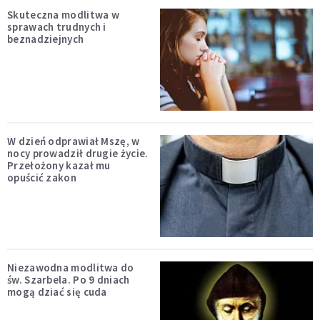
Skuteczna modlitwa w
sprawach trudnych i
beznadziejnych
W dzień odprawiał Mszę, w
nocy prowadził drugie życie.
Przełożony kazał mu
opuścić zakon
Niezawodna modlitwa do
św. Szarbela. Po 9 dniach
mogą dziać się cuda