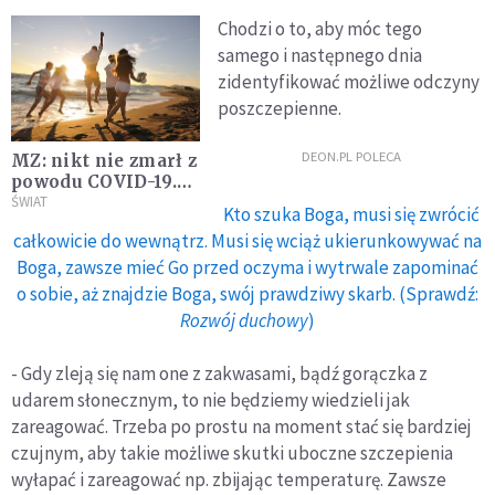
Chodzi o to, aby móc tego
samego i następnego dnia
zidentyfikować możliwe odczyny
poszczepienne.
DEON.PL POLECA
MZ: nikt nie zmarł z
powodu COVID-19.
52 nowe zakażenia
ŚWIAT
Kto szuka Boga, musi się zwrócić
całkowicie do wewnątrz. Musi się wciąż ukierunkowywać na
Boga, zawsze mieć Go przed oczyma i wytrwale zapominać
o sobie, aż znajdzie Boga, swój prawdziwy skarb. (Sprawdź:
Rozwój duchowy
)
- Gdy zleją się nam one z zakwasami, bądź gorączka z
udarem słonecznym, to nie będziemy wiedzieli jak
zareagować. Trzeba po prostu na moment stać się bardziej
czujnym, aby takie możliwe skutki uboczne szczepienia
wyłapać i zareagować np. zbijając temperaturę. Zawsze