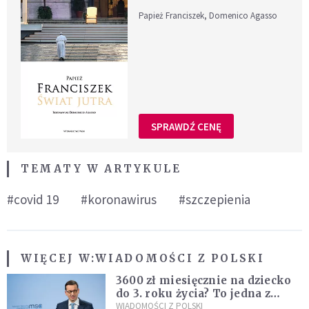
Papież Franciszek, Domenico Agasso
SPRAWDŹ CENĘ
TEMATY W ARTYKULE
#covid 19
#koronawirus
#szczepienia
WIĘCEJ W:
WIADOMOŚCI Z POLSKI
3600 zł miesięcznie na dziecko
do 3. roku życia? To jedna z
propozycji programu "Rozwój
WIADOMOŚCI Z POLSKI