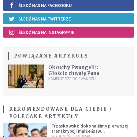
ŚLEDŹ NAS NA FACEBOOKU
ŚLEDŹ NAS NA TWITTERZE
ŚLEDŹ NAS NA INSTAGRAMIE
POWIĄZANE ARTYKUŁY
Okruchy Ewangelii:
Głoście chwałę Pana
KOMENTARZE DO EWANGELII
REKOMENDOWANE DLA CIEBIE /
POLECANE ARTYKUŁY
Trzaskowski: dokonaliśmy pierwszej
transkrypcji małżeństw
jednopłciowych. “Tak jak
WIADOMOŚCI Z POLSKI