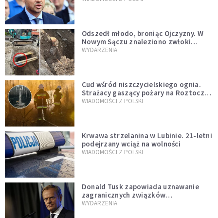
zapowiadałem, bez zwłoki,
natychmiast”
Odszedł młodo, broniąc Ojczyzny. W
Nowym Sączu znaleziono zwłoki
mężczyzny z czasów potopu
WYDARZENIA
szwedzkiego
Cud wśród niszczycielskiego ognia.
Strażacy gaszący pożary na Roztoczu
opublikowali niezwykłe zdjęcie
WIADOMOŚCI Z POLSKI
Krwawa strzelanina w Lubinie. 21-letni
podejrzany wciąż na wolności
WIADOMOŚCI Z POLSKI
Donald Tusk zapowiada uznawanie
zagranicznych związków
jednopłciowych. "Państwo oblało ten
WYDARZENIA
test"