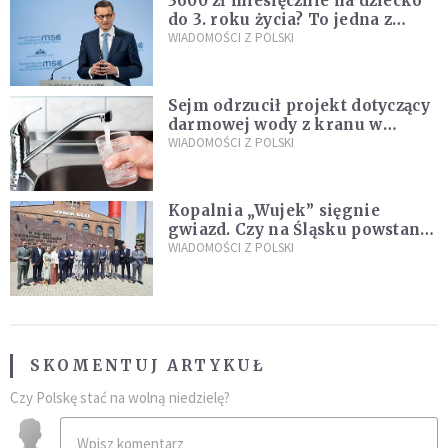
3600 zł miesięcznie na dziecko
do 3. roku życia? To jedna z
propozycji programu "Rozwój
WIADOMOŚCI Z POLSKI
Plus"
Sejm odrzucił projekt dotyczący
darmowej wody z kranu w
restauracjach
WIADOMOŚCI Z POLSKI
Kopalnia „Wujek” sięgnie
gwiazd. Czy na Śląsku powstanie
„Dolina Krzemowa”?
WIADOMOŚCI Z POLSKI
SKOMENTUJ ARTYKUŁ
Czy Polskę stać na wolną niedzielę?