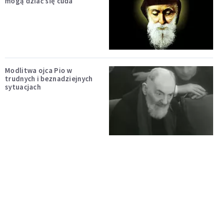
mogą dziać się cuda
Modlitwa ojca Pio w
trudnych i beznadziejnych
sytuacjach