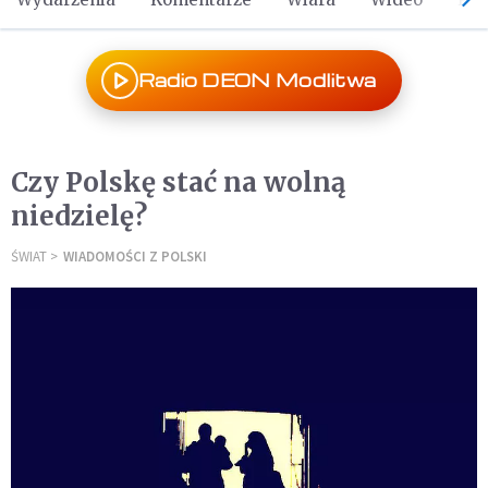
Radio DEON Modlitwa
Czy Polskę stać na wolną
niedzielę?
ŚWIAT
WIADOMOŚCI Z POLSKI