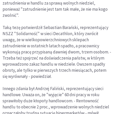
zatrudnienia w handlu za sprawą wolnych niedziel,
ponieważ "zatrudnienie jest tam tak małe, że nie ma kogo
zwolnić".
Taką tezę potwierdził Sebastian Barański, reprezentujący
NSZZ "Solidarność" w sieci Decathlon, który zwrócił
uwagę, że w wielkopowierzchniowych sklepach
zatrudnienie w ostatnich latach spadło, a pracownicy
wykonują pracę przypisaną dawniej dwom, trzem osobom. -
Trzeba też spojrzeć na doświadczenia państw, w którym
wprowadzono zakaz handlu w niedziele. Owszem spadły
obroty, ale tylko w pierwszych trzech miesiącach, potem
się wyrównały - powiedział.
Innego zdania był Andrzej Faliński, reprezentujący sieci
handlowe. Uważa on, że "wyjęcie" 60 dni pracy w roku
sprawiłoby duże kłopoty handlowcom. - Rentowność
handlu to obecnie 2 proc., wprowadzenie wolnych niedziel
oznaczałoby trudną sytuację hipermarketów - mówił.