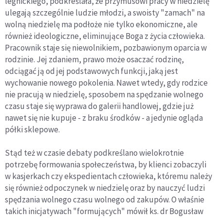
legnickiego, podkreślała, że przymusowi pracy w niedzielę
ulegają szczególnie ludzie młodzi, a swoisty "zamach" na
wolną niedzielę ma podłoże nie tylko ekonomiczne, ale
również ideologiczne, eliminujące Boga z życia człowieka.
Pracownik staje się niewolnikiem, pozbawionym oparcia w
rodzinie. Jej zdaniem, prawo może osaczać rodzinę,
odciągać ją od jej podstawowych funkcji, jaką jest
wychowanie nowego pokolenia. Nawet wtedy, gdy rodzice
nie pracują w niedzielę, sposobem na spędzanie wolnego
czasu staje się wyprawa do galerii handlowej, gdzie już
nawet się nie kupuje - z braku środków - a jedynie ogląda
półki sklepowe.
Stąd też w czasie debaty podkreślano wielokrotnie
potrzebę formowania społeczeństwa, by klienci zobaczyli
w kasjerkach czy ekspedientach człowieka, któremu należy
się również odpoczynek w niedzielę oraz by nauczyć ludzi
spędzania wolnego czasu wolnego od zakupów. O właśnie
takich inicjatywach "formujących" mówił ks. dr Bogusław