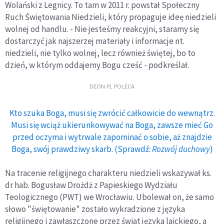
Wolański z Legnicy. To tam w 2011 r. powstał Społeczny
Ruch Świętowania Niedzieli, który propaguje ideę niedzieli
wolnej od handlu. - Nie jesteśmy reakcyjni, staramy się
dostarczyć jak najszerzej materiały i informacje nt.
niedzieli, nie tylko wolnej, lecz również świętej, bo to
dzień, w którym oddajemy Bogu cześć - podkreślał.
DEON.PL POLECA
Kto szuka Boga, musi się zwrócić całkowicie do wewnątrz.
Musi się wciąż ukierunkowywać na Boga, zawsze mieć Go
przed oczyma i wytrwale zapominać o sobie, aż znajdzie
Boga, swój prawdziwy skarb. (Sprawdź:
Rozwój duchowy
)
Na tracenie religijnego charakteru niedzieli wskazywał ks.
dr hab. Bogusław Drożdż z Papieskiego Wydziału
Teologicznego (PWT) we Wrocławiu. Ubolewał on, że samo
słowo "świętowanie" zostało wykradzione z języka
religijnego i zawłaszczone przez świat języka laickiego, a