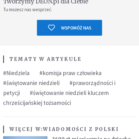
Tworzymy DEON.pl dla Ciebie
Tu możesz nas wesprzeć.
WSPOMÓŻ NAS
TEMATY W ARTYKULE
#Niedziela
#komisja praw człowieka
#świętowanie niedzieli
#praworządności i
petycji
#świętowanie niedzieli kluczem
chrześcijańskiej tożsamości
WIĘCEJ W:
WIADOMOŚCI Z POLSKI