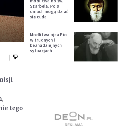
modlitwa do św.
Szarbela. Po 9
dniach mogą dziać
się cuda
Modlitwa ojca Pio
w trudnych i
beznadziejnych
sytuacjach
misji
m,
nie tego