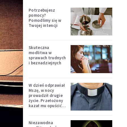
Potrzebujesz
pomocy?
Pomodlimy się w
Twojej intencji
Skuteczna
modlitwa w
sprawach trudnych
i beznadziejnych
W dzień odprawiał
Mszę, w nocy
prowadził drugie
życie. Przełożony
kazał mu opuścić
zakon
Niezawodna