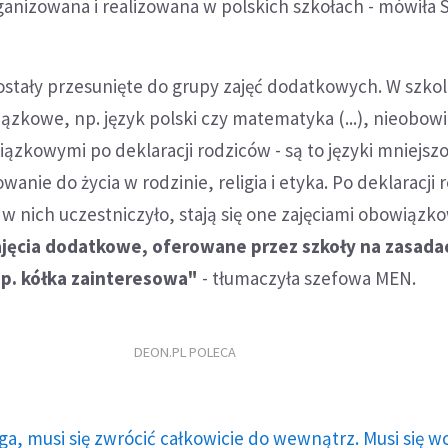
anizowana i realizowana w polskich szkołach - mówiła 
e zostały przesunięte do grupy zajęć dodatkowych. W szkol
iązkowe, np. język polski czy matematyka (...), nieobo
iązkowymi po deklaracji rodziców - są to języki mniejszo
nie do życia w rodzinie, religia i etyka. Po deklaracji 
 w nich uczestniczyło, stają się one zajęciami obowiązk
zajęcia dodatkowe, oferowane przez szkoły na zasada
np. kółka zainteresowa"
- tłumaczyła szefowa MEN.
DEON.PL POLECA
ga, musi się zwrócić całkowicie do wewnątrz. Musi się w