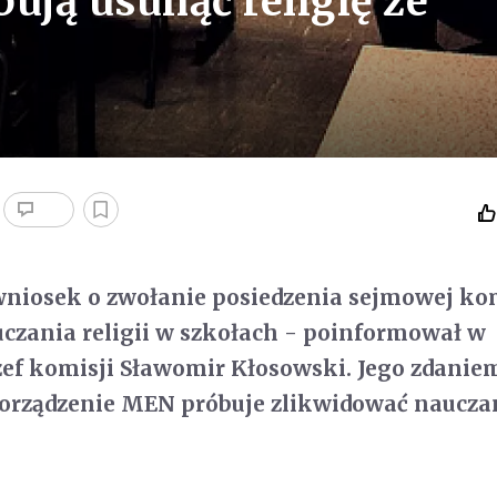
ują usunąć religię ze
 wniosek o zwołanie posiedzenia sejmowej ko
uczania religii w szkołach - poinformował w
ef komisji Sławomir Kłosowski. Jego zdanie
porządzenie MEN próbuje zlikwidować naucza