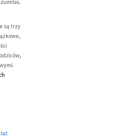
Szumilas.
e są trzy
wiązkowe,
ści
rodziców,
owymi.
ch
ciąż