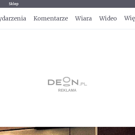
g
Sklep
Wię
darzenia
Komentarze
Wiara
Wideo