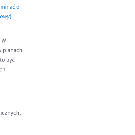
ominać o
howy
)
.
W
 w planach
 to być
ych
nicznych,