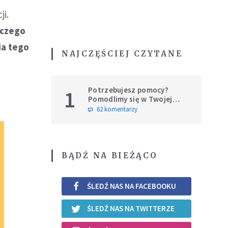
ji.
aczego
ia tego
NAJCZĘŚCIEJ CZYTANE
Potrzebujesz pomocy?
1
Pomodlimy się w Twojej
intencji
62 komentarzy
BĄDŹ NA BIEŻĄCO
ŚLEDŹ NAS NA FACEBOOKU
ŚLEDŹ NAS NA TWITTERZE