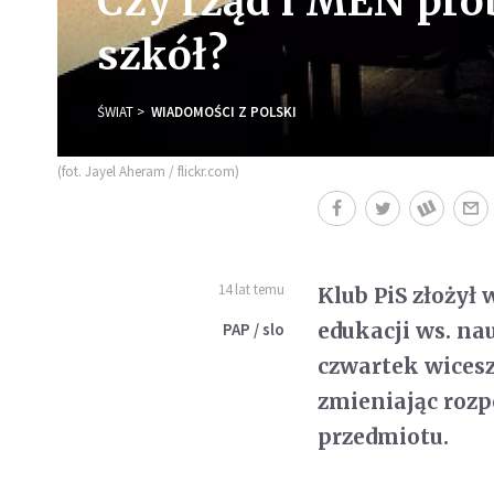
Czy rząd i MEN prób
szkół?
ŚWIAT
WIADOMOŚCI Z POLSKI
(fot. Jayel Aheram / flickr.com)
14 lat temu
Klub PiS złożył
edukacji ws. na
PAP / slo
czwartek wicesz
zmieniając roz
przedmiotu.