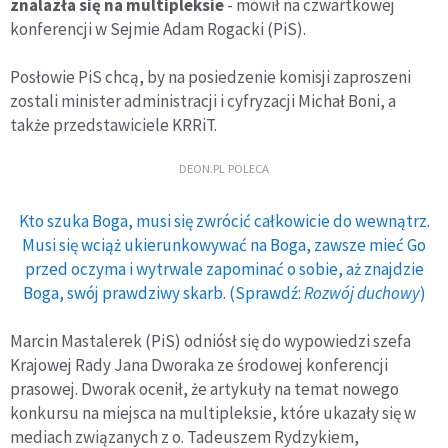
znalazła się na multipleksie
- mówił na czwartkowej
konferencji w Sejmie Adam Rogacki (PiS).
Posłowie PiS chcą, by na posiedzenie komisji zaproszeni
zostali minister administracji i cyfryzacji Michał Boni, a
także przedstawiciele KRRiT.
DEON.PL POLECA
Kto szuka Boga, musi się zwrócić całkowicie do wewnątrz.
Musi się wciąż ukierunkowywać na Boga, zawsze mieć Go
przed oczyma i wytrwale zapominać o sobie, aż znajdzie
Boga, swój prawdziwy skarb. (Sprawdź:
Rozwój duchowy
)
Marcin Mastalerek (PiS) odniósł się do wypowiedzi szefa
Krajowej Rady Jana Dworaka ze środowej konferencji
prasowej. Dworak ocenił, że artykuły na temat nowego
konkursu na miejsca na multipleksie, które ukazały się w
mediach związanych z o. Tadeuszem Rydzykiem,