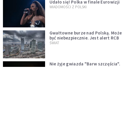
Udało się! Polka w finale Eurowizji
WIADOMOŚCI Z POLSKI
Gwałtowne burze nad Polską. Może
być niebezpiecznie. Jest alert RCB
ŚWIAT
Nie żyje gwiazda "Barw szczęścia".
"Mam nadzieję, że spotkała się już z
Bogiem, którego tak bardzo kochała"
WYDARZENIA