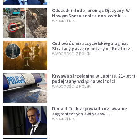
Odszedł młodo, broniąc Ojczyzny. W
Nowym Sączu znaleziono zwłoki
mężczyzny z czasów potopu
WYDARZENIA
szwedzkiego
Cud wśród niszczycielskiego ognia.
Strażacy gaszący pożary na Roztoczu
opublikowali niezwykłe zdjęcie
WIADOMOŚCI Z POLSKI
Krwawa strzelanina w Lubinie. 21-letni
podejrzany wciąż na wolności
WIADOMOŚCI Z POLSKI
Donald Tusk zapowiada uznawanie
zagranicznych związków
jednopłciowych. "Państwo oblało ten
WYDARZENIA
test"