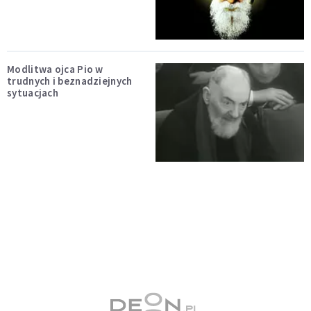
Modlitwa ojca Pio w
trudnych i beznadziejnych
sytuacjach