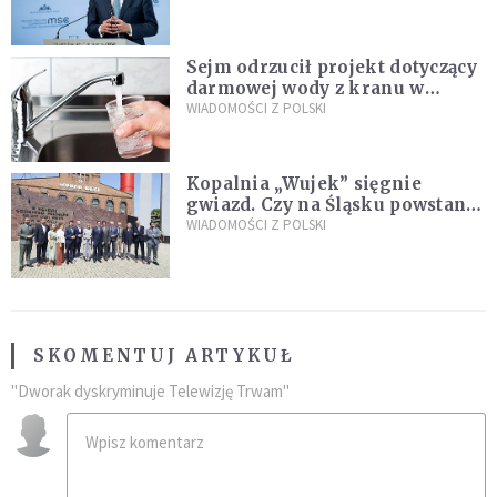
Plus"
Sejm odrzucił projekt dotyczący
darmowej wody z kranu w
restauracjach
WIADOMOŚCI Z POLSKI
Kopalnia „Wujek” sięgnie
gwiazd. Czy na Śląsku powstanie
„Dolina Krzemowa”?
WIADOMOŚCI Z POLSKI
SKOMENTUJ ARTYKUŁ
"Dworak dyskryminuje Telewizję Trwam"