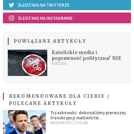
ŚLEDŹ NAS NA TWITTERZE
ŚLEDŹ NAS NA INSTAGRAMIE
POWIĄZANE ARTYKUŁY
Katolickie media i
poprawność polityczna? NIE
KOŚCIÓŁ
REKOMENDOWANE DLA CIEBIE /
POLECANE ARTYKUŁY
Trzaskowski: dokonaliśmy pierwszej
transkrypcji małżeństw
jednopłciowych. “Tak jak
WIADOMOŚCI Z POLSKI
zapowiadałem, bez zwłoki,
natychmiast”