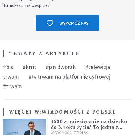
Tu możesz nas wesprzeć.
WSPOMÓŻ NAS
TEMATY W ARTYKULE
#pis
#krrit
#jan dworak
#telewizja
trwam
#tv trwam na platformie cyfrowej
#trwam
WIĘCEJ W:
WIADOMOŚCI Z POLSKI
3600 zł miesięcznie na dziecko
do 3. roku życia? To jedna z
propozycji programu "Rozwój
WIADOMOŚCI Z POLSKI