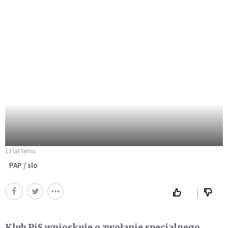
13 lat temu
PAP / slo
Klub PiS wnioskuje o zwołanie specjalnego