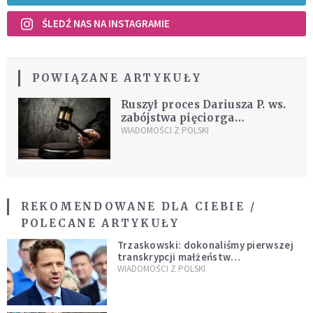
ŚLEDŹ NAS NA INSTAGRAMIE
POWIĄZANE ARTYKUŁY
Ruszył proces Dariusza P. ws.
zabójstwa pięciorga
najbliższych
WIADOMOŚCI Z POLSKI
REKOMENDOWANE DLA CIEBIE /
POLECANE ARTYKUŁY
Trzaskowski: dokonaliśmy pierwszej
transkrypcji małżeństw
jednopłciowych. “Tak jak
WIADOMOŚCI Z POLSKI
zapowiadałem, bez zwłoki,
natychmiast”