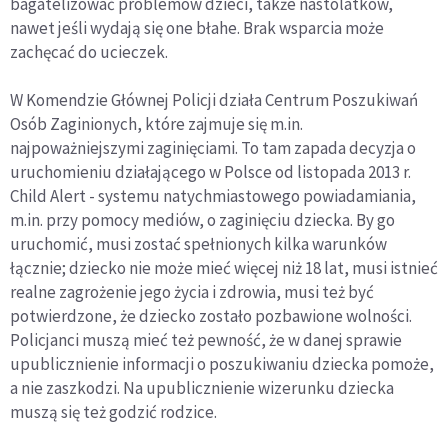
bagatelizować problemów dzieci, także nastolatków,
nawet jeśli wydają się one błahe. Brak wsparcia może
zachęcać do ucieczek.
W Komendzie Głównej Policji działa Centrum Poszukiwań
Osób Zaginionych, które zajmuje się m.in.
najpoważniejszymi zaginięciami. To tam zapada decyzja o
uruchomieniu działającego w Polsce od listopada 2013 r.
Child Alert - systemu natychmiastowego powiadamiania,
m.in. przy pomocy mediów, o zaginięciu dziecka. By go
uruchomić, musi zostać spełnionych kilka warunków
łącznie; dziecko nie może mieć więcej niż 18 lat, musi istnieć
realne zagrożenie jego życia i zdrowia, musi też być
potwierdzone, że dziecko zostało pozbawione wolności.
Policjanci muszą mieć też pewność, że w danej sprawie
upublicznienie informacji o poszukiwaniu dziecka pomoże,
a nie zaszkodzi. Na upublicznienie wizerunku dziecka
muszą się też godzić rodzice.