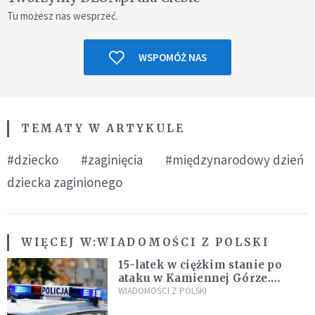
Tu możesz nas wesprzeć.
WSPOMÓŻ NAS
TEMATY W ARTYKULE
#dziecko
#zaginięcia
#międzynarodowy dzień
dziecka zaginionego
WIĘCEJ W:
WIADOMOŚCI Z POLSKI
15-latek w ciężkim stanie po
ataku w Kamiennej Górze.
Policja zatrzymała dwóch
WIADOMOŚCI Z POLSKI
nastolatków