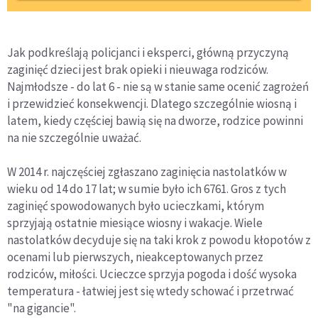
Jak podkreślają policjanci i eksperci, główną przyczyną
zaginięć dzieci jest brak opieki i nieuwaga rodziców.
Najmłodsze - do lat 6 - nie są w stanie same ocenić zagrożeń
i przewidzieć konsekwencji. Dlatego szczególnie wiosną i
latem, kiedy częściej bawią się na dworze, rodzice powinni
na nie szczególnie uważać.
W 2014 r. najczęściej zgłaszano zaginięcia nastolatków w
wieku od 14 do 17 lat; w sumie było ich 6761. Gros z tych
zaginięć spowodowanych było ucieczkami, którym
sprzyjają ostatnie miesiące wiosny i wakacje. Wiele
nastolatków decyduje się na taki krok z powodu kłopotów z
ocenami lub pierwszych, nieakceptowanych przez
rodziców, miłości. Ucieczce sprzyja pogoda i dość wysoka
temperatura - łatwiej jest się wtedy schować i przetrwać
"na gigancie".