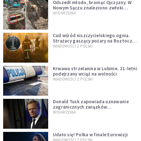
Odszedł młodo, broniąc Ojczyzny. W
Nowym Sączu znaleziono zwłoki
mężczyzny z czasów potopu
WYDARZENIA
szwedzkiego
Cud wśród niszczycielskiego ognia.
Strażacy gaszący pożary na Roztoczu
opublikowali niezwykłe zdjęcie
WIADOMOŚCI Z POLSKI
Krwawa strzelanina w Lubinie. 21-letni
podejrzany wciąż na wolności
WIADOMOŚCI Z POLSKI
Donald Tusk zapowiada uznawanie
zagranicznych związków
jednopłciowych. "Państwo oblało ten
WYDARZENIA
test"
Udało się! Polka w finale Eurowizji
WIADOMOŚCI Z POLSKI