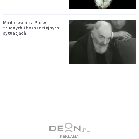
Modlitwa ojca Pio w
trudnych i beznadziejnych
sytuacjach