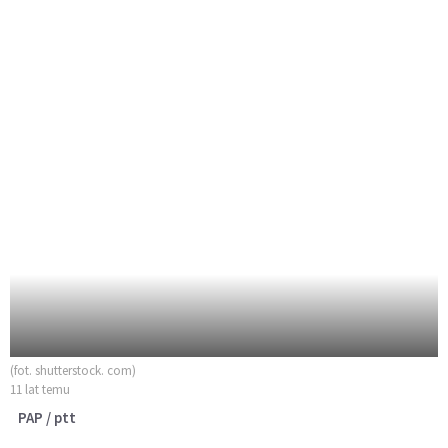
(fot. shutterstock. com)
11 lat temu
PAP / ptt