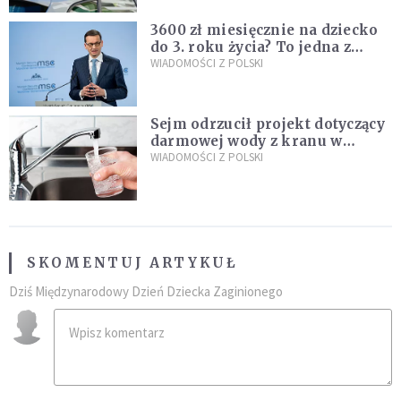
3600 zł miesięcznie na dziecko
do 3. roku życia? To jedna z
propozycji programu "Rozwój
WIADOMOŚCI Z POLSKI
Plus"
Sejm odrzucił projekt dotyczący
darmowej wody z kranu w
restauracjach
WIADOMOŚCI Z POLSKI
SKOMENTUJ ARTYKUŁ
Dziś Międzynarodowy Dzień Dziecka Zaginionego