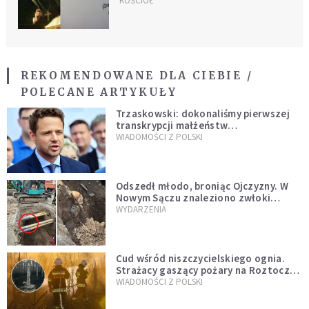
nienawiści"
KOŚCIÓŁ
REKOMENDOWANE DLA CIEBIE /
POLECANE ARTYKUŁY
Trzaskowski: dokonaliśmy pierwszej
transkrypcji małżeństw
jednopłciowych. “Tak jak
WIADOMOŚCI Z POLSKI
zapowiadałem, bez zwłoki,
natychmiast”
Odszedł młodo, broniąc Ojczyzny. W
Nowym Sączu znaleziono zwłoki
mężczyzny z czasów potopu
WYDARZENIA
szwedzkiego
Cud wśród niszczycielskiego ognia.
Strażacy gaszący pożary na Roztoczu
opublikowali niezwykłe zdjęcie
WIADOMOŚCI Z POLSKI