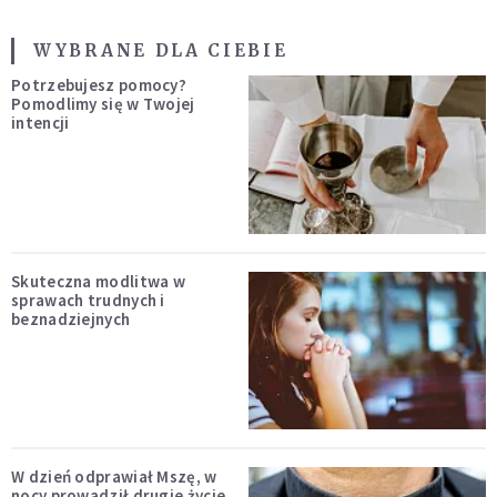
WYBRANE DLA CIEBIE
Potrzebujesz pomocy?
Pomodlimy się w Twojej
intencji
Skuteczna modlitwa w
sprawach trudnych i
beznadziejnych
W dzień odprawiał Mszę, w
nocy prowadził drugie życie.