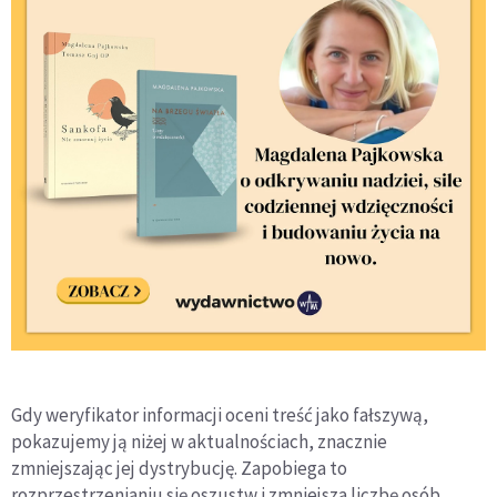
Gdy weryfikator informacji oceni treść jako fałszywą,
pokazujemy ją niżej w aktualnościach, znacznie
zmniejszając jej dystrybucję. Zapobiega to
rozprzestrzenianiu się oszustw i zmniejsza liczbę osób,