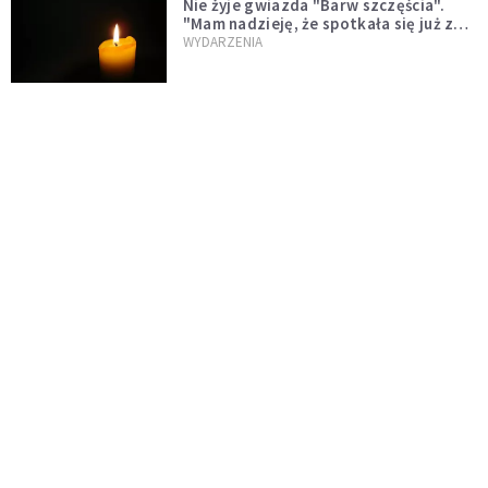
Nie żyje gwiazda "Barw szczęścia".
"Mam nadzieję, że spotkała się już z
Bogiem, którego tak bardzo kochała"
WYDARZENIA