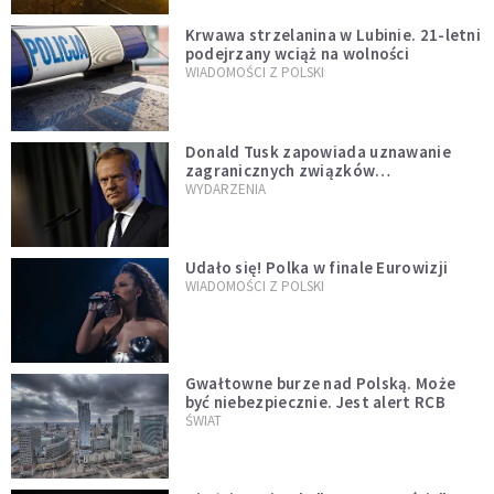
Krwawa strzelanina w Lubinie. 21-letni
podejrzany wciąż na wolności
WIADOMOŚCI Z POLSKI
Donald Tusk zapowiada uznawanie
zagranicznych związków
jednopłciowych. "Państwo oblało ten
WYDARZENIA
test"
Udało się! Polka w finale Eurowizji
WIADOMOŚCI Z POLSKI
Gwałtowne burze nad Polską. Może
być niebezpiecznie. Jest alert RCB
ŚWIAT