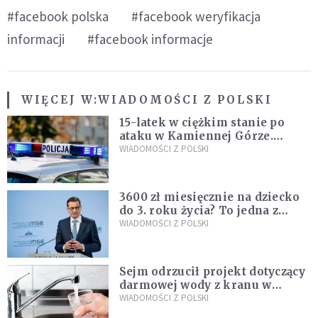
#facebook polska
#facebook weryfikacja
informacji
#facebook informacje
WIĘCEJ W:
WIADOMOŚCI Z POLSKI
15-latek w ciężkim stanie po
ataku w Kamiennej Górze.
Policja zatrzymała dwóch
WIADOMOŚCI Z POLSKI
nastolatków
3600 zł miesięcznie na dziecko
do 3. roku życia? To jedna z
propozycji programu "Rozwój
WIADOMOŚCI Z POLSKI
Plus"
Sejm odrzucił projekt dotyczący
darmowej wody z kranu w
restauracjach
WIADOMOŚCI Z POLSKI