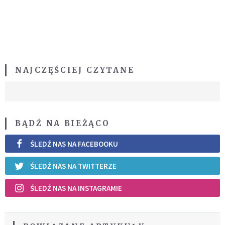
NAJCZĘŚCIEJ CZYTANE
BĄDŹ NA BIEŻĄCO
ŚLEDŹ NAS NA FACEBOOKU
ŚLEDŹ NAS NA TWITTERZE
ŚLEDŹ NAS NA INSTAGRAMIE