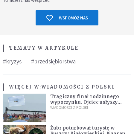
Tu możesz nas wesprzeć.
WSPOMÓŻ NAS
TEMATY W ARTYKULE
#kryzys
#przedsiębiorstwa
WIĘCEJ W:
WIADOMOŚCI Z POLSKI
Tragiczny finał rodzinnego
wypoczynku. Ojciec usłyszy
zarzuty
WIADOMOŚCI Z POLSKI
Żubr poturbował turystę w
Puszczy Białowieskiej. Nagranie