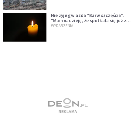
Nie żyje gwiazda "Barw szczęścia".
"Mam nadzieję, że spotkała się już z
Bogiem, którego tak bardzo kochała"
WYDARZENIA