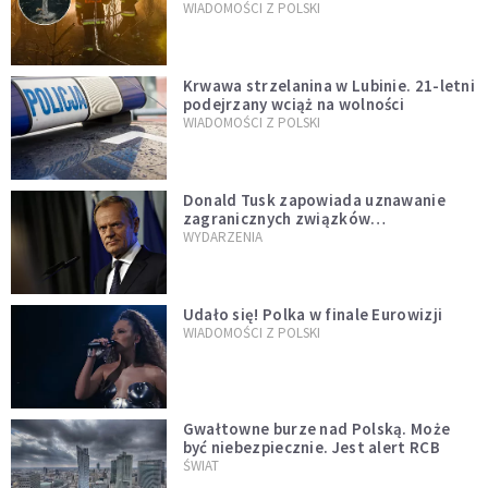
opublikowali niezwykłe zdjęcie
WIADOMOŚCI Z POLSKI
Krwawa strzelanina w Lubinie. 21-letni
podejrzany wciąż na wolności
WIADOMOŚCI Z POLSKI
Donald Tusk zapowiada uznawanie
zagranicznych związków
jednopłciowych. "Państwo oblało ten
WYDARZENIA
test"
Udało się! Polka w finale Eurowizji
WIADOMOŚCI Z POLSKI
Gwałtowne burze nad Polską. Może
być niebezpiecznie. Jest alert RCB
ŚWIAT