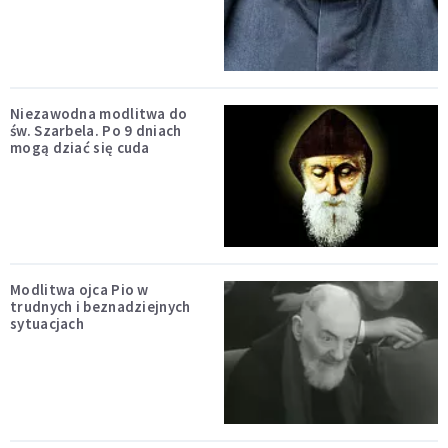
Niezawodna modlitwa do
św. Szarbela. Po 9 dniach
mogą dziać się cuda
Modlitwa ojca Pio w
trudnych i beznadziejnych
sytuacjach