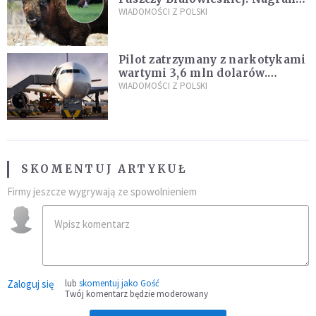
daje do myślenia
WIADOMOŚCI Z POLSKI
Pilot zatrzymany z narkotykami
wartymi 3,6 mln dolarów.
Śledczy podejrzewają, że latał
WIADOMOŚCI Z POLSKI
pod ich wpływem
SKOMENTUJ ARTYKUŁ
Firmy jeszcze wygrywają ze spowolnieniem
Zaloguj się
lub
skomentuj jako Gość
Twój komentarz będzie moderowany