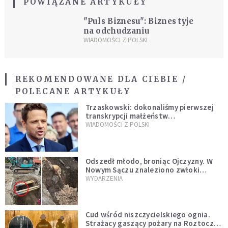
POWIĄZANE ARTYKUŁY
"Puls Biznesu": Biznes tyje
na odchudzaniu
WIADOMOŚCI Z POLSKI
REKOMENDOWANE DLA CIEBIE /
POLECANE ARTYKUŁY
Trzaskowski: dokonaliśmy pierwszej
transkrypcji małżeństw
jednopłciowych. “Tak jak
WIADOMOŚCI Z POLSKI
zapowiadałem, bez zwłoki,
natychmiast”
Odszedł młodo, broniąc Ojczyzny. W
Nowym Sączu znaleziono zwłoki
mężczyzny z czasów potopu
WYDARZENIA
szwedzkiego
Cud wśród niszczycielskiego ognia.
Strażacy gaszący pożary na Roztoczu