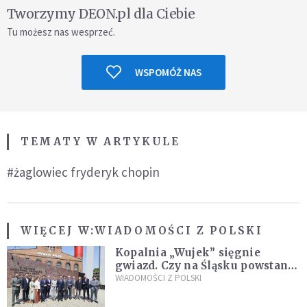
Tworzymy DEON.pl dla Ciebie
Tu możesz nas wesprzeć.
WSPOMÓŻ NAS
TEMATY W ARTYKULE
#żaglowiec fryderyk chopin
WIĘCEJ W:
WIADOMOŚCI Z POLSKI
Kopalnia „Wujek” sięgnie
gwiazd. Czy na Śląsku powstanie
„Dolina Krzemowa”?
WIADOMOŚCI Z POLSKI