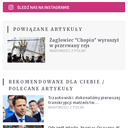
ŚLEDŹ NAS NA INSTAGRAMIE
POWIĄZANE ARTYKUŁY
Żaglowiec "Chopin" wyruszył
w przerwany rejs
WIADOMOŚCI Z POLSKI
REKOMENDOWANE DLA CIEBIE /
POLECANE ARTYKUŁY
Trzaskowski: dokonaliśmy pierwszej
transkrypcji małżeństw
jednopłciowych. “Tak jak
WIADOMOŚCI Z POLSKI
zapowiadałem, bez zwłoki,
natychmiast”
Odszedł młodo, broniąc Ojczyzny. W