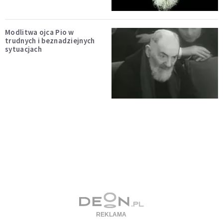
Modlitwa ojca Pio w
trudnych i beznadziejnych
sytuacjach