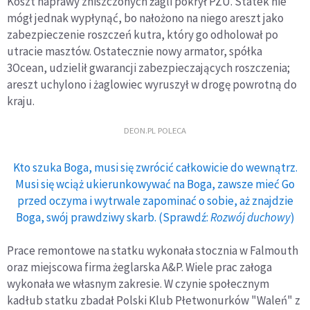
Koszt naprawy zniszczonych żagli pokrył PZU. Statek nie
mógł jednak wypłynąć, bo nałożono na niego areszt jako
zabezpieczenie roszczeń kutra, który go odholował po
utracie masztów. Ostatecznie nowy armator, spółka
3Ocean, udzielił gwarancji zabezpieczających roszczenia;
areszt uchylono i żaglowiec wyruszył w drogę powrotną do
kraju.
DEON.PL POLECA
Kto szuka Boga, musi się zwrócić całkowicie do wewnątrz.
Musi się wciąż ukierunkowywać na Boga, zawsze mieć Go
przed oczyma i wytrwale zapominać o sobie, aż znajdzie
Boga, swój prawdziwy skarb. (Sprawdź:
Rozwój duchowy
)
Prace remontowe na statku wykonała stocznia w Falmouth
oraz miejscowa firma żeglarska A&P. Wiele prac załoga
wykonała we własnym zakresie. W czynie społecznym
kadłub statku zbadał Polski Klub Płetwonurków "Waleń" z