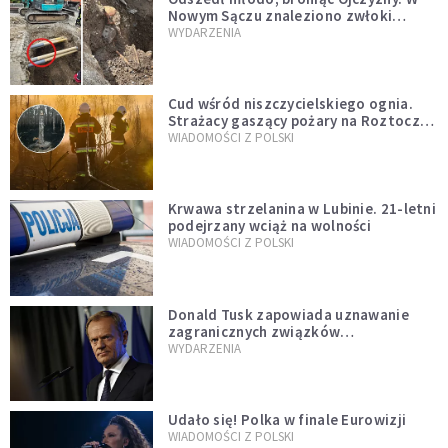
Nowym Sączu znaleziono zwłoki
mężczyzny z czasów potopu
WYDARZENIA
szwedzkiego
Cud wśród niszczycielskiego ognia.
Strażacy gaszący pożary na Roztoczu
opublikowali niezwykłe zdjęcie
WIADOMOŚCI Z POLSKI
Krwawa strzelanina w Lubinie. 21-letni
podejrzany wciąż na wolności
WIADOMOŚCI Z POLSKI
Donald Tusk zapowiada uznawanie
zagranicznych związków
jednopłciowych. "Państwo oblało ten
WYDARZENIA
test"
Udało się! Polka w finale Eurowizji
WIADOMOŚCI Z POLSKI