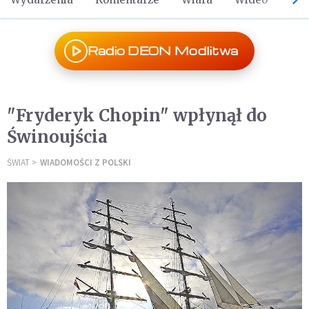
Radio DEON Modlitwa
"Fryderyk Chopin" wpłynął do
Świnoujścia
ŚWIAT
WIADOMOŚCI Z POLSKI