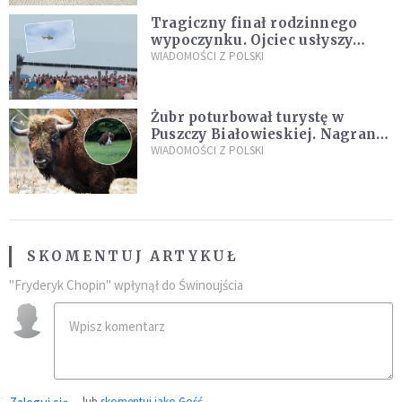
Tragiczny finał rodzinnego
wypoczynku. Ojciec usłyszy
zarzuty
WIADOMOŚCI Z POLSKI
Żubr poturbował turystę w
Puszczy Białowieskiej. Nagranie
daje do myślenia
WIADOMOŚCI Z POLSKI
SKOMENTUJ ARTYKUŁ
"Fryderyk Chopin" wpłynął do Świnoujścia
lub
skomentuj jako Gość