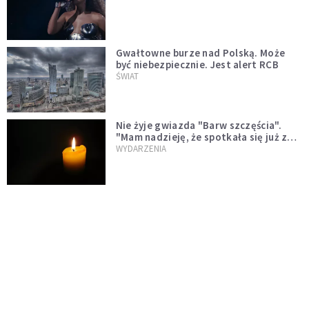
Gwałtowne burze nad Polską. Może
być niebezpiecznie. Jest alert RCB
ŚWIAT
Nie żyje gwiazda "Barw szczęścia".
"Mam nadzieję, że spotkała się już z
Bogiem, którego tak bardzo kochała"
WYDARZENIA