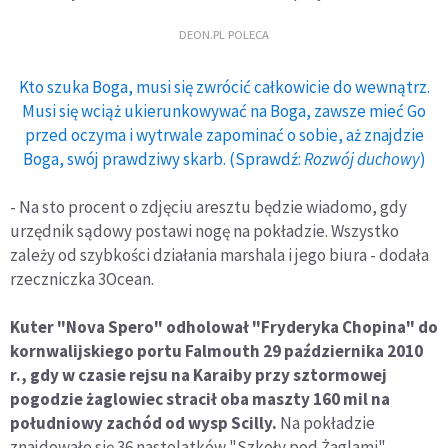
DEON.PL POLECA
Kto szuka Boga, musi się zwrócić całkowicie do wewnątrz.
Musi się wciąż ukierunkowywać na Boga, zawsze mieć Go
przed oczyma i wytrwale zapominać o sobie, aż znajdzie
Boga, swój prawdziwy skarb. (Sprawdź:
Rozwój duchowy
)
- Na sto procent o zdjęciu aresztu będzie wiadomo, gdy
urzędnik sądowy postawi nogę na pokładzie. Wszystko
zależy od szybkości działania marshala i jego biura - dodała
rzeczniczka 3Ocean.
Kuter "Nova Spero" odholował "Fryderyka Chopina" do
kornwalijskiego portu Falmouth 29 października 2010
r., gdy w czasie rejsu na Karaiby przy sztormowej
pogodzie żaglowiec stracił oba maszty 160 mil na
południowy zachód od wysp Scilly.
Na pokładzie
znajdowało się 36 nastolatków "Szkoły pod Żaglami",