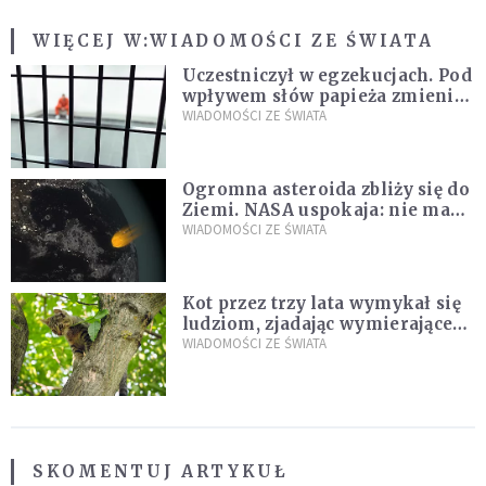
WIĘCEJ W:
WIADOMOŚCI ZE ŚWIATA
Uczestniczył w egzekucjach. Pod
wpływem słów papieża zmienił
zdanie
WIADOMOŚCI ZE ŚWIATA
Ogromna asteroida zbliży się do
Ziemi. NASA uspokaja: nie ma
zagrożenia
WIADOMOŚCI ZE ŚWIATA
Kot przez trzy lata wymykał się
ludziom, zjadając wymierające
kaczki. W końcu popełnił
WIADOMOŚCI ZE ŚWIATA
fatalny błąd
SKOMENTUJ ARTYKUŁ