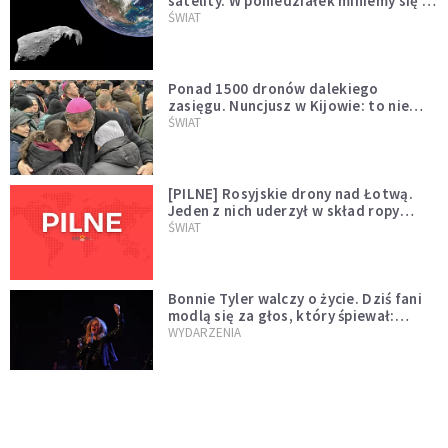
satelity. W poniedziałek miniemy się z
asteroidą, która poprzedzi znacznie
ŚWIAT
większego "gościa"
Ponad 1500 dronów dalekiego
zasięgu. Nuncjusz w Kijowie: to nie
wygląda na wolę zakończenia wojny
ŚWIAT
[PILNE] Rosyjskie drony nad Łotwą.
Jeden z nich uderzył w skład ropy
naftowej
ŚWIAT
Bonnie Tyler walczy o życie. Dziś fani
modlą się za głos, który śpiewał:
"Lord, help me"
WYDARZENIA