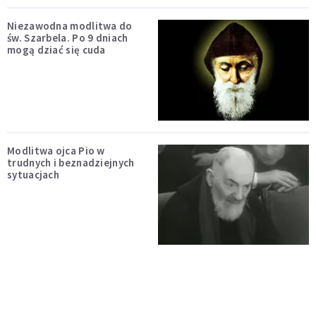
Niezawodna modlitwa do
św. Szarbela. Po 9 dniach
mogą dziać się cuda
Modlitwa ojca Pio w
trudnych i beznadziejnych
sytuacjach