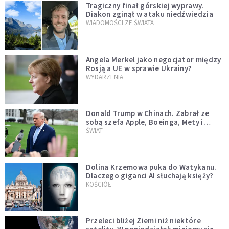
Tragiczny finał górskiej wyprawy.
Diakon zginął w ataku niedźwiedzia
WIADOMOŚCI ZE ŚWIATA
Angela Merkel jako negocjator między
Rosją a UE w sprawie Ukrainy?
WYDARZENIA
Donald Trump w Chinach. Zabrał ze
sobą szefa Apple, Boeinga, Mety i
Muska
ŚWIAT
Dolina Krzemowa puka do Watykanu.
Dlaczego giganci AI słuchają księży?
KOŚCIÓŁ
Przeleci bliżej Ziemi niż niektóre