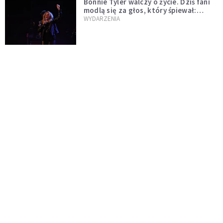
Bonnie Tyler walczy o życie. Dziś fani
modlą się za głos, który śpiewał:
"Lord, help me"
WYDARZENIA