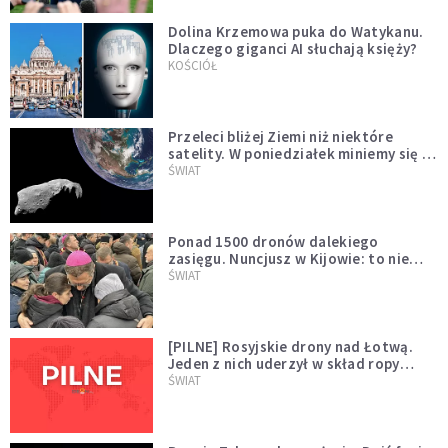
Dolina Krzemowa puka do Watykanu.
Dlaczego giganci AI słuchają księży?
KOŚCIÓŁ
Przeleci bliżej Ziemi niż niektóre
satelity. W poniedziałek miniemy się z
asteroidą, która poprzedzi znacznie
ŚWIAT
większego "gościa"
Ponad 1500 dronów dalekiego
zasięgu. Nuncjusz w Kijowie: to nie
wygląda na wolę zakończenia wojny
ŚWIAT
[PILNE] Rosyjskie drony nad Łotwą.
Jeden z nich uderzył w skład ropy
naftowej
ŚWIAT