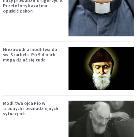
nocy prowadził drugie życie.
Przełożony kazał mu
opuścić zakon
Niezawodna modlitwa do
św. Szarbela. Po 9 dniach
mogą dziać się cuda
Modlitwa ojca Pio w
trudnych i beznadziejnych
sytuacjach