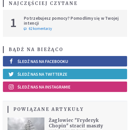
NAJCZĘŚCIEJ CZYTANE
1
Potrzebujesz pomocy? Pomodlimy się w Twojej
intencji
62 komentarzy
BĄDŹ NA BIEŻĄCO
ŚLEDŹ NAS NA FACEBOOKU
ŚLEDŹ NAS NA TWITTERZE
ŚLEDŹ NAS NA INSTAGRAMIE
POWIĄZANE ARTYKUŁY
Żaglowiec "Fryderyk
Chopin" stracił maszty