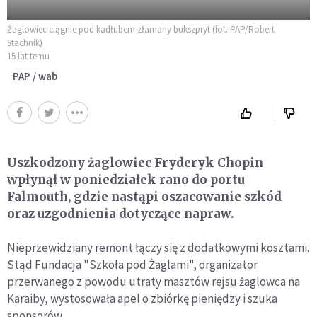
Żaglowiec ciągnie pod kadłubem złamany bukszpryt (fot. PAP/Robert
Stachnik)
15 lat temu
PAP / wab
Uszkodzony żaglowiec Fryderyk Chopin
wpłynął w poniedziałek rano do portu
Falmouth, gdzie nastąpi oszacowanie szkód
oraz uzgodnienia dotyczące napraw.
Nieprzewidziany remont łączy się z dodatkowymi kosztami.
Stąd Fundacja "Szkoła pod Żaglami", organizator
przerwanego z powodu utraty masztów rejsu żaglowca na
Karaiby, wystosowała apel o zbiórkę pieniędzy i szuka
sponsorów.