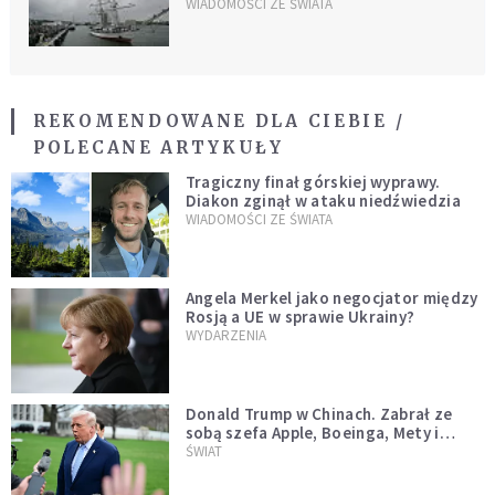
WIADOMOŚCI ZE ŚWIATA
REKOMENDOWANE DLA CIEBIE /
POLECANE ARTYKUŁY
Tragiczny finał górskiej wyprawy.
Diakon zginął w ataku niedźwiedzia
WIADOMOŚCI ZE ŚWIATA
Angela Merkel jako negocjator między
Rosją a UE w sprawie Ukrainy?
WYDARZENIA
Donald Trump w Chinach. Zabrał ze
sobą szefa Apple, Boeinga, Mety i
Muska
ŚWIAT