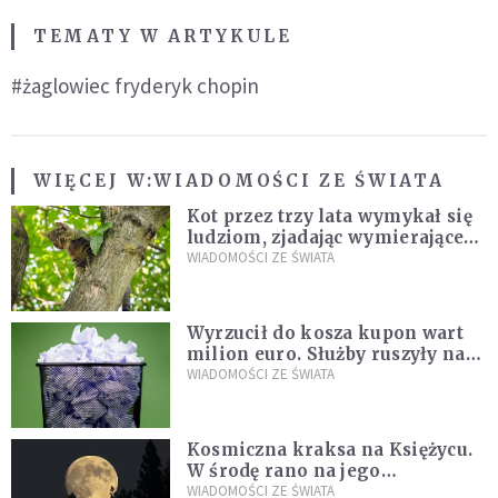
TEMATY W ARTYKULE
#żaglowiec fryderyk chopin
WIĘCEJ W:
WIADOMOŚCI ZE ŚWIATA
Kot przez trzy lata wymykał się
ludziom, zjadając wymierające
kaczki. W końcu popełnił
WIADOMOŚCI ZE ŚWIATA
fatalny błąd
Wyrzucił do kosza kupon wart
milion euro. Służby ruszyły na
poszukiwania
WIADOMOŚCI ZE ŚWIATA
Kosmiczna kraksa na Księżycu.
W środę rano na jego
powierzchni dojdzie do
WIADOMOŚCI ZE ŚWIATA