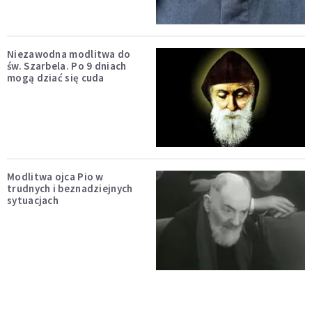
Niezawodna modlitwa do
św. Szarbela. Po 9 dniach
mogą dziać się cuda
Modlitwa ojca Pio w
trudnych i beznadziejnych
sytuacjach