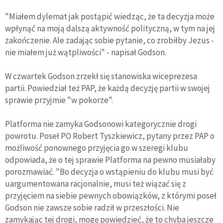
"Miałem dylemat jak postąpić wiedząc, że ta decyzja może
wpłynąć na moją dalszą aktywność polityczną, w tym na jej
zakończenie. Ale zadając sobie pytanie, co zrobiłby Jezus -
nie miałem już wątpliwości" - napisał Godson.
W czwartek Godson zrzekł się stanowiska wiceprezesa
partii. Powiedział też PAP, że każdą decyzję partii w swojej
sprawie przyjmie "w pokorze".
Platforma nie zamyka Godsonowi kategorycznie drogi
powrotu. Poseł PO Robert Tyszkiewicz, pytany przez PAP o
możliwość ponownego przyjęcia go w szeregi klubu
odpowiada, że o tej sprawie Platforma na pewno musiałaby
porozmawiać. "Bo decyzja o wstąpieniu do klubu musi być
uargumentowana racjonalnie, musi też wiązać się z
przyjęciem na siebie pewnych obowiązków, z którymi poseł
Godson nie zawsze sobie radził w przeszłości. Nie
zamykając tej drogi, mogę powiedzieć, że to chyba jeszcze