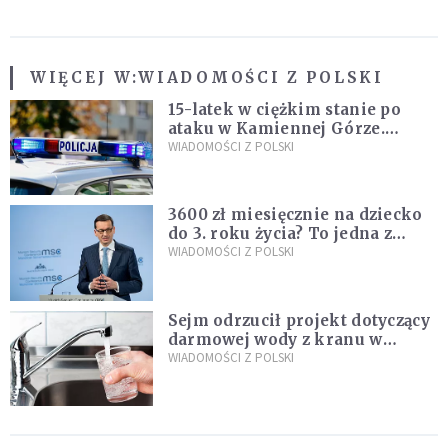
WIĘCEJ W:
WIADOMOŚCI Z POLSKI
15-latek w ciężkim stanie po
ataku w Kamiennej Górze.
Policja zatrzymała dwóch
WIADOMOŚCI Z POLSKI
nastolatków
3600 zł miesięcznie na dziecko
do 3. roku życia? To jedna z
propozycji programu "Rozwój
WIADOMOŚCI Z POLSKI
Plus"
Sejm odrzucił projekt dotyczący
darmowej wody z kranu w
restauracjach
WIADOMOŚCI Z POLSKI