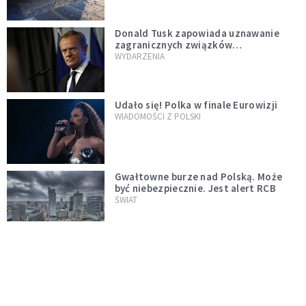
Donald Tusk zapowiada uznawanie
zagranicznych związków
jednopłciowych. "Państwo oblało ten
WYDARZENIA
test"
Udało się! Polka w finale Eurowizji
WIADOMOŚCI Z POLSKI
Gwałtowne burze nad Polską. Może
być niebezpiecznie. Jest alert RCB
ŚWIAT
Nie żyje gwiazda "Barw szczęścia".
"Mam nadzieję, że spotkała się już z
Bogiem, którego tak bardzo kochała"
WYDARZENIA