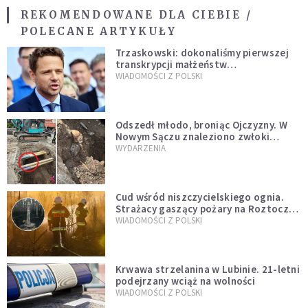
REKOMENDOWANE DLA CIEBIE /
POLECANE ARTYKUŁY
Trzaskowski: dokonaliśmy pierwszej
transkrypcji małżeństw
jednopłciowych. “Tak jak
WIADOMOŚCI Z POLSKI
zapowiadałem, bez zwłoki,
natychmiast”
Odszedł młodo, broniąc Ojczyzny. W
Nowym Sączu znaleziono zwłoki
mężczyzny z czasów potopu
WYDARZENIA
szwedzkiego
Cud wśród niszczycielskiego ognia.
Strażacy gaszący pożary na Roztoczu
opublikowali niezwykłe zdjęcie
WIADOMOŚCI Z POLSKI
Krwawa strzelanina w Lubinie. 21-letni
podejrzany wciąż na wolności
WIADOMOŚCI Z POLSKI