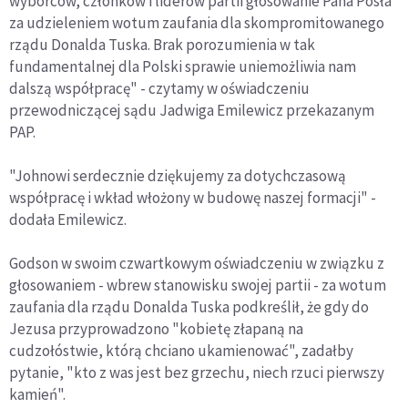
wyborców, członków i liderów partii głosowanie Pana Posła
za udzieleniem wotum zaufania dla skompromitowanego
rządu Donalda Tuska. Brak porozumienia w tak
fundamentalnej dla Polski sprawie uniemożliwia nam
dalszą współpracę" - czytamy w oświadczeniu
przewodniczącej sądu Jadwiga Emilewicz przekazanym
PAP.
"Johnowi serdecznie dziękujemy za dotychczasową
współpracę i wkład włożony w budowę naszej formacji" -
dodała Emilewicz.
Godson w swoim czwartkowym oświadczeniu w związku z
głosowaniem - wbrew stanowisku swojej partii - za wotum
zaufania dla rządu Donalda Tuska podkreślił, że gdy do
Jezusa przyprowadzono "kobietę złapaną na
cudzołóstwie, którą chciano ukamienować", zadałby
pytanie, "kto z was jest bez grzechu, niech rzuci pierwszy
kamień".