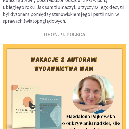
Konserwatywny poseł Godson odszedł z PO wiosną
ubiegłego roku. Jak sam tłumaczył, przyczyną jego decyzji
był dysonans pomiędzy stanowiskiem jego i partii m.in. w
sprawach światopoglądowych.
DEON.PL POLECA