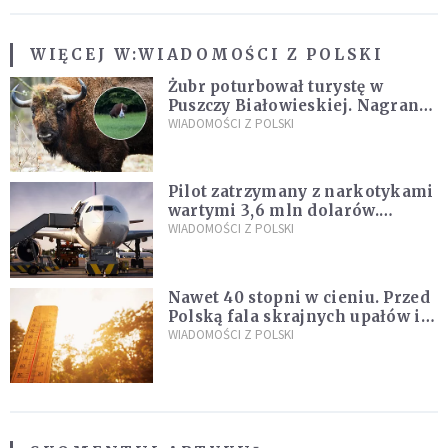
WIĘCEJ W:
WIADOMOŚCI Z POLSKI
Żubr poturbował turystę w
Puszczy Białowieskiej. Nagranie
daje do myślenia
WIADOMOŚCI Z POLSKI
Pilot zatrzymany z narkotykami
wartymi 3,6 mln dolarów.
Śledczy podejrzewają, że latał
WIADOMOŚCI Z POLSKI
pod ich wpływem
Nawet 40 stopni w cieniu. Przed
Polską fala skrajnych upałów i
gwałtowne burze
WIADOMOŚCI Z POLSKI