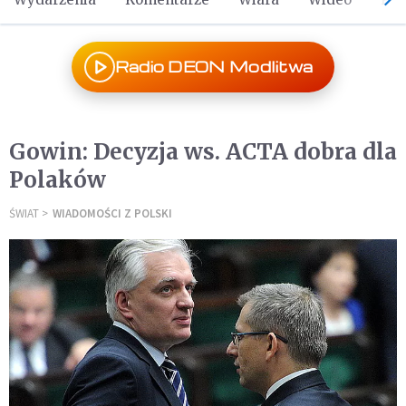
Radio DEON Modlitwa
Gowin: Decyzja ws. ACTA dobra dla
Polaków
ŚWIAT
WIADOMOŚCI Z POLSKI