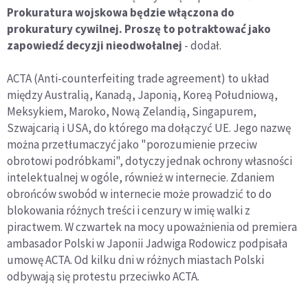
Prokuratura wojskowa będzie włączona do
prokuratury cywilnej. Proszę to potraktować jako
zapowiedź decyzji nieodwołalnej
- dodał.
ACTA (Anti-counterfeiting trade agreement) to układ
między Australią, Kanadą, Japonią, Koreą Południową,
Meksykiem, Maroko, Nową Zelandią, Singapurem,
Szwajcarią i USA, do którego ma dołączyć UE. Jego nazwę
można przetłumaczyć jako "porozumienie przeciw
obrotowi podróbkami", dotyczy jednak ochrony własności
intelektualnej w ogóle, również w internecie. Zdaniem
obrońców swobód w internecie może prowadzić to do
blokowania różnych treści i cenzury w imię walki z
piractwem. W czwartek na mocy upoważnienia od premiera
ambasador Polski w Japonii Jadwiga Rodowicz podpisała
umowę ACTA. Od kilku dni w różnych miastach Polski
odbywają się protestu przeciwko ACTA.