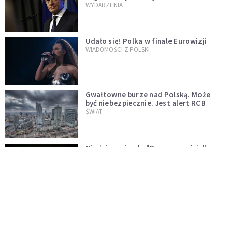
jednopłciowych. "Państwo oblało ten
WYDARZENIA
test"
Udało się! Polka w finale Eurowizji
WIADOMOŚCI Z POLSKI
Gwałtowne burze nad Polską. Może
być niebezpiecznie. Jest alert RCB
ŚWIAT
Nie żyje gwiazda "Barw szczęścia".
"Mam nadzieję, że spotkała się już z
Bogiem, którego tak bardzo kochała"
WYDARZENIA