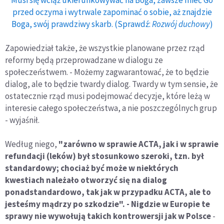
Musi się wciąż ukierunkowywać na Boga, zawsze mieć Go
przed oczyma i wytrwale zapominać o sobie, aż znajdzie
Boga, swój prawdziwy skarb. (Sprawdź:
Rozwój duchowy
)
Zapowiedział także, że wszystkie planowane przez rząd
reformy będą przeprowadzane w dialogu ze
społeczeństwem. - Możemy zagwarantować, że to będzie
dialog, ale to będzie twardy dialog. Twardy w tym sensie, że
ostatecznie rząd musi podejmować decyzje, które leżą w
interesie całego społeczeństwa, a nie poszczególnych grup
- wyjaśnił.
Według niego,
"zarówno w sprawie ACTA, jak i w sprawie
refundacji (leków) był stosunkowo szeroki, tzn. był
standardowy; chociaż być może w niektórych
kwestiach należało otworzyć się na dialog
ponadstandardowo, tak jak w przypadku ACTA, ale to
jesteśmy mądrzy po szkodzie". - Nigdzie w Europie te
sprawy nie wywołują takich kontrowersji jak w Polsce
-