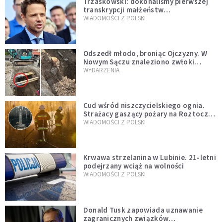
Trzaskowski: dokonaliśmy pierwszej
transkrypcji małżeństw
jednopłciowych. “Tak jak
WIADOMOŚCI Z POLSKI
zapowiadałem, bez zwłoki,
natychmiast”
Odszedł młodo, broniąc Ojczyzny. W
Nowym Sączu znaleziono zwłoki
mężczyzny z czasów potopu
WYDARZENIA
szwedzkiego
Cud wśród niszczycielskiego ognia.
Strażacy gaszący pożary na Roztoczu
opublikowali niezwykłe zdjęcie
WIADOMOŚCI Z POLSKI
Krwawa strzelanina w Lubinie. 21-letni
podejrzany wciąż na wolności
WIADOMOŚCI Z POLSKI
Donald Tusk zapowiada uznawanie
zagranicznych związków