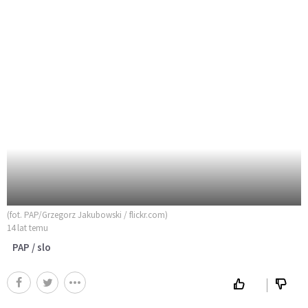
(fot. PAP/Grzegorz Jakubowski / flickr.com)
14 lat temu
PAP / slo