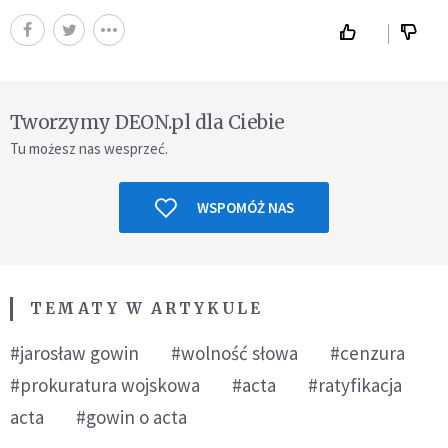
Tworzymy DEON.pl dla Ciebie
Tu możesz nas wesprzeć.
WSPOMÓŻ NAS
TEMATY W ARTYKULE
#jarosław gowin
#wolność słowa
#cenzura
#prokuratura wojskowa
#acta
#ratyfikacja
acta
#gowin o acta