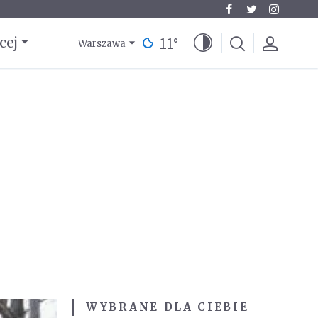
11
°
cej
Warszawa
WYBRANE DLA CIEBIE