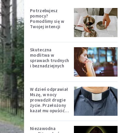
Potrzebujesz
pomocy?
Pomodlimy się w
Twojej intencji
Skuteczna
modlitwa w
sprawach trudnych
i beznadziejnych
W dzień odprawiał
Mszę, w nocy
prowadził drugie
życie. Przełożony
kazał mu opuścić
zakon
Niezawodna