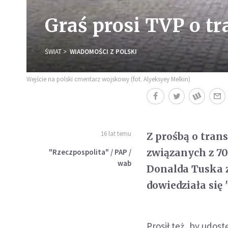
Graś prosi TVP o tr
ŚWIAT
WIADOMOŚCI Z POLSKI
Wejście na polski cmentarz wojskowy (fot. Alyeksyey Melkin)
16 lat temu
Z prośbą o tran
związanych z 70
"Rzeczpospolita" / PAP /
wab
Donalda Tuska z
dowiedziała się 
Prosił też, by udos