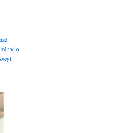
ciąż
ominać o
howy
)