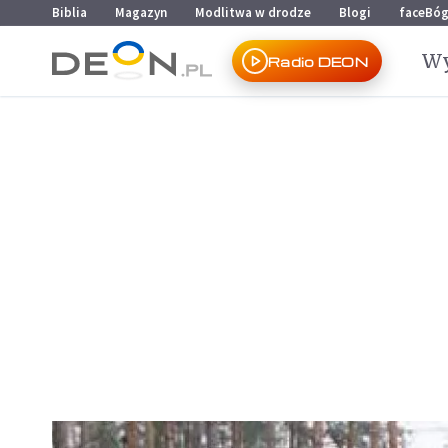
Przejdź do menu głównego
Przejdź do treści
Biblia
Magazyn
Modlitwa w drodze
Blogi
faceBó
Wy
Radio DEON