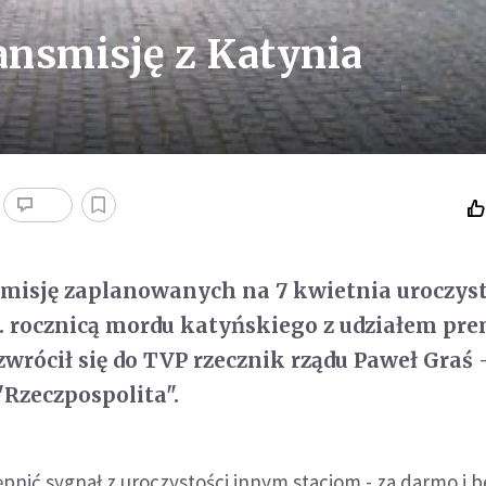
ansmisję z Katynia
smisję zaplanowanych na 7 kwietnia uroczyst
. rocznicą mordu katyńskiego z udziałem pre
wrócił się do TVP rzecznik rządu Paweł Graś 
"Rzeczpospolita".
tępnić sygnał z uroczystości innym stacjom - za darmo i b