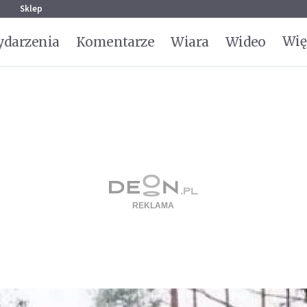
g
Sklep
Wię
darzenia
Komentarze
Wiara
Wideo