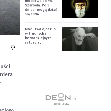
modlitwa do św.
Szarbela. Po 9
dniach mogą dziać
się cuda
Modlitwa ojca Pio
w trudnych i
beznadziejnych
sytuacjach
ości
miera
-
ez logo