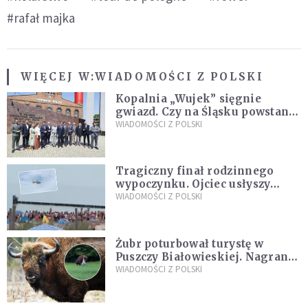
#rafał majka
WIĘCEJ W:
WIADOMOŚCI Z POLSKI
Kopalnia „Wujek” sięgnie
gwiazd. Czy na Śląsku powstanie
„Dolina Krzemowa”?
WIADOMOŚCI Z POLSKI
Tragiczny finał rodzinnego
wypoczynku. Ojciec usłyszy
zarzuty
WIADOMOŚCI Z POLSKI
Żubr poturbował turystę w
Puszczy Białowieskiej. Nagranie
daje do myślenia
WIADOMOŚCI Z POLSKI