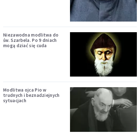
Niezawodna modlitwa do
św. Szarbela. Po 9 dniach
mogą dziać się cuda
Modlitwa ojca Pio w
trudnych i beznadziejnych
sytuacjach