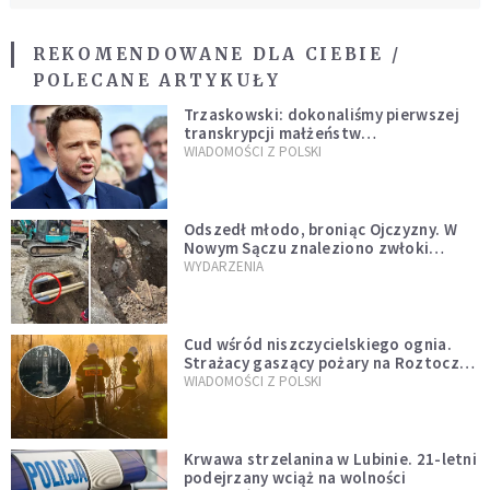
REKOMENDOWANE DLA CIEBIE /
POLECANE ARTYKUŁY
Trzaskowski: dokonaliśmy pierwszej
transkrypcji małżeństw
jednopłciowych. “Tak jak
WIADOMOŚCI Z POLSKI
zapowiadałem, bez zwłoki,
natychmiast”
Odszedł młodo, broniąc Ojczyzny. W
Nowym Sączu znaleziono zwłoki
mężczyzny z czasów potopu
WYDARZENIA
szwedzkiego
Cud wśród niszczycielskiego ognia.
Strażacy gaszący pożary na Roztoczu
opublikowali niezwykłe zdjęcie
WIADOMOŚCI Z POLSKI
Krwawa strzelanina w Lubinie. 21-letni
podejrzany wciąż na wolności