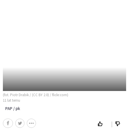
(fot. Piotr Drabik / (CC BY 2.0) / flickr.com)
11 lat temu
PAP / pk