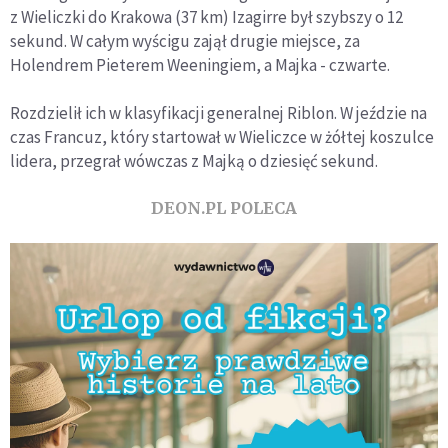
z Wieliczki do Krakowa (37 km) Izagirre był szybszy o 12
sekund. W całym wyścigu zajął drugie miejsce, za
Holendrem Pieterem Weeningiem, a Majka - czwarte.
Rozdzielił ich w klasyfikacji generalnej Riblon. W jeździe na
czas Francuz, który startował w Wieliczce w żółtej koszulce
lidera, przegrał wówczas z Majką o dziesięć sekund.
DEON.PL POLECA