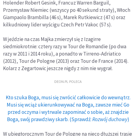
Holender Robert Gesink, Francuz Warren Barguil,
Przemysław Niemiec (wszyscy po 40 sekund straty), Włoch
Giampaolo Brambilla (46 s), Marek Rutkiewicz (47 s) oraz
kilkudniowy lider wyścigu Czech Petr Vakoc (57 s).
W jeździe na czas Majka zmierzył się z Izagirre
siedmiokrotnie: cztery razy w Tour de Romandie (po dwa
razy w 2011 i 2014 roku), a ponadto w Tirreno-Adriatico
(2012), Tour de Pologne (2013) oraz Tour de France (2014).
Kolarz z Zegartowic jeszcze nigdy z nim nie wygrał.
DEON.PL POLECA
Kto szuka Boga, musi się zwrócić całkowicie do wewnątrz.
Musi się wciąż ukierunkowywać na Boga, zawsze mieć Go
przed oczyma i wytrwale zapominać o sobie, aż znajdzie
Boga, swój prawdziwy skarb. (Sprawdź:
Rozwój duchowy
)
W ubiegłorocznym Tour de Pologne na nieco dłuższej trasie