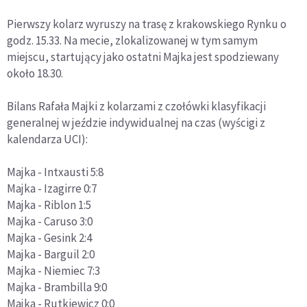
Pierwszy kolarz wyruszy na trasę z krakowskiego Rynku o
godz. 15.33. Na mecie, zlokalizowanej w tym samym
miejscu, startujący jako ostatni Majka jest spodziewany
około 18.30.
Bilans Rafała Majki z kolarzami z czołówki klasyfikacji
generalnej w jeździe indywidualnej na czas (wyścigi z
kalendarza UCI):
Majka - Intxausti 5:8
Majka - Izagirre 0:7
Majka - Riblon 1:5
Majka - Caruso 3:0
Majka - Gesink 2:4
Majka - Barguil 2:0
Majka - Niemiec 7:3
Majka - Brambilla 9:0
Majka - Rutkiewicz 0:0