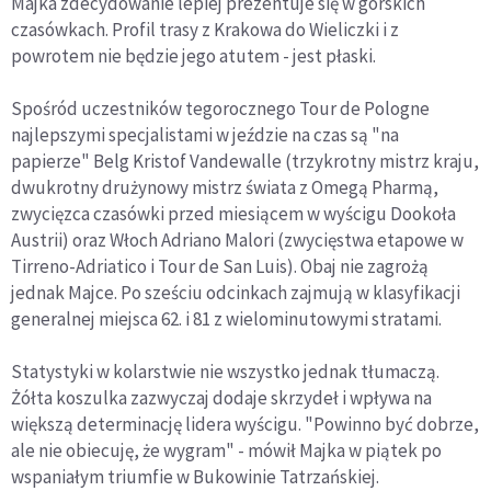
Majka zdecydowanie lepiej prezentuje się w górskich
czasówkach. Profil trasy z Krakowa do Wieliczki i z
powrotem nie będzie jego atutem - jest płaski.
Spośród uczestników tegorocznego Tour de Pologne
najlepszymi specjalistami w jeździe na czas są "na
papierze" Belg Kristof Vandewalle (trzykrotny mistrz kraju,
dwukrotny drużynowy mistrz świata z Omegą Pharmą,
zwycięzca czasówki przed miesiącem w wyścigu Dookoła
Austrii) oraz Włoch Adriano Malori (zwycięstwa etapowe w
Tirreno-Adriatico i Tour de San Luis). Obaj nie zagrożą
jednak Majce. Po sześciu odcinkach zajmują w klasyfikacji
generalnej miejsca 62. i 81 z wielominutowymi stratami.
Statystyki w kolarstwie nie wszystko jednak tłumaczą.
Żółta koszulka zazwyczaj dodaje skrzydeł i wpływa na
większą determinację lidera wyścigu. "Powinno być dobrze,
ale nie obiecuję, że wygram" - mówił Majka w piątek po
wspaniałym triumfie w Bukowinie Tatrzańskiej.