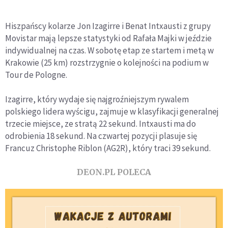
Hiszpańscy kolarze Jon Izagirre i Benat Intxausti z grupy
Movistar mają lepsze statystyki od Rafała Majki w jeździe
indywidualnej na czas. W sobotę etap ze startem i metą w
Krakowie (25 km) rozstrzygnie o kolejności na podium w
Tour de Pologne.
Izagirre, który wydaje się najgroźniejszym rywalem
polskiego lidera wyścigu, zajmuje w klasyfikacji generalnej
trzecie miejsce, ze stratą 22 sekund. Intxausti ma do
odrobienia 18 sekund. Na czwartej pozycji plasuje się
Francuz Christophe Riblon (AG2R), który traci 39 sekund.
DEON.PL POLECA