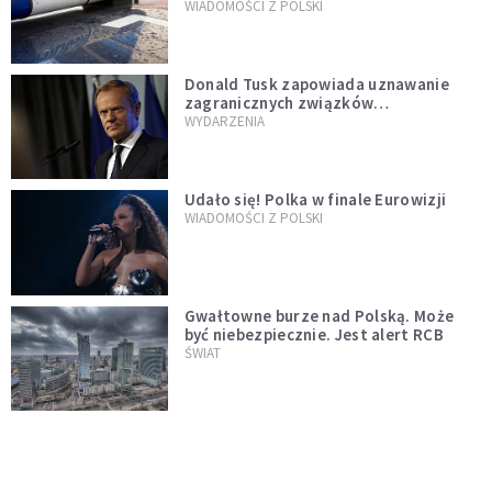
WIADOMOŚCI Z POLSKI
Donald Tusk zapowiada uznawanie
zagranicznych związków
jednopłciowych. "Państwo oblało ten
WYDARZENIA
test"
Udało się! Polka w finale Eurowizji
WIADOMOŚCI Z POLSKI
Gwałtowne burze nad Polską. Może
być niebezpiecznie. Jest alert RCB
ŚWIAT
Nie żyje gwiazda "Barw szczęścia".
"Mam nadzieję, że spotkała się już z
Bogiem, którego tak bardzo kochała"
WYDARZENIA