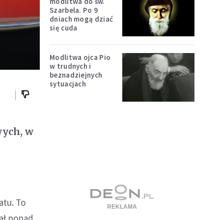
modlitwa do św.
Szarbela. Po 9
dniach mogą dziać
się cuda
Modlitwa ojca Pio
w trudnych i
beznadziejnych
sytuacjach
wych, w
atu. To
ał ponad