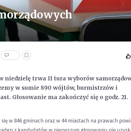
amorządowych
 w niedzielę trwa II tura wyborów samorządo
zemy w sumie 890 wójtów, burmistrzów i
st. Głosowanie ma zakończyć się o godz. 21.
się w 846 gminach oraz w 44 miastach na prawach powi
 żaden z kandydatów w pierwszym głosowaniu nie uzysk