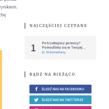
wynikiem.
zbę
NAJCZĘŚCIEJ CZYTANE
Potrzebujesz pomocy?
1
Pomodlimy się w Twojej
intencji
62 komentarzy
BĄDŹ NA BIEŻĄCO
ŚLEDŹ NAS NA FACEBOOKU
ŚLEDŹ NAS NA TWITTERZE