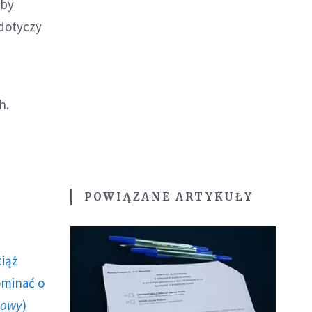
łby
 dotyczy
h.
POWIĄZANE ARTYKUŁY
ciąż
ominać o
howy
)