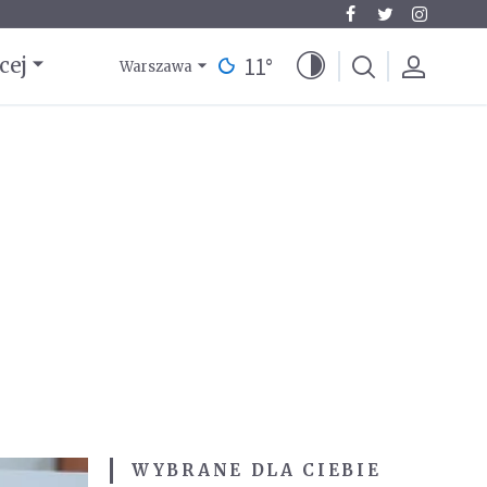
11
°
cej
Warszawa
WYBRANE DLA CIEBIE