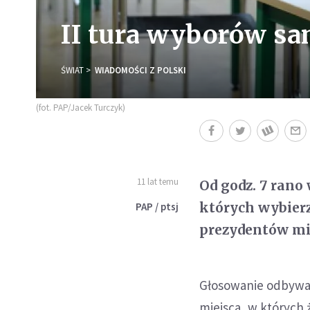
II tura wyborów s
ŚWIAT
WIADOMOŚCI Z POLSKI
(fot. PAP/Jacek Turczyk)
11 lat temu
Od godz. 7 rano
których wybier
PAP / ptsj
prezydentów mia
Głosowanie odbywa 
miejsca, w których