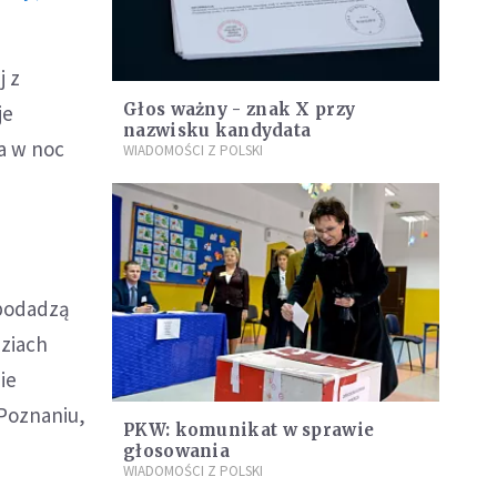
j z
Głos ważny - znak X przy
je
nazwisku kandydata
a w noc
WIADOMOŚCI Z POLSKI
 podadzą
dziach
ie
Poznaniu,
PKW: komunikat w sprawie
głosowania
WIADOMOŚCI Z POLSKI