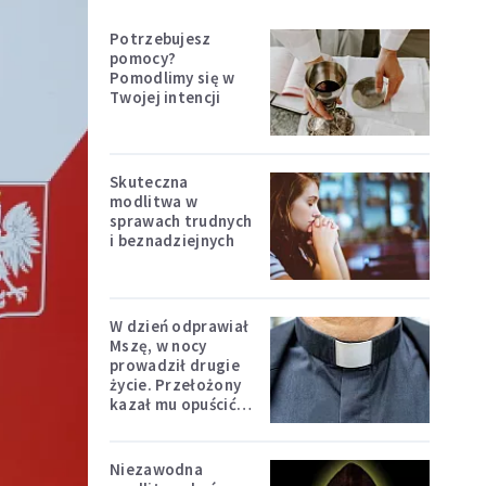
Potrzebujesz
pomocy?
Pomodlimy się w
Twojej intencji
Skuteczna
modlitwa w
sprawach trudnych
i beznadziejnych
W dzień odprawiał
Mszę, w nocy
prowadził drugie
życie. Przełożony
kazał mu opuścić
zakon
Niezawodna