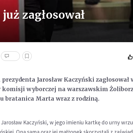
 już zagłosował
 prezydenta Jarosław Kaczyński zagłosował 
w komisji wyborczej na warszawskim Żoliborz
 bratanica Marta wraz z rodziną.
 Jarosław Kaczyński, w jego imieniu kartkę do urny wrzu
ńskiej. Ona sama oraz jej małżonek skorzystali z zaświa