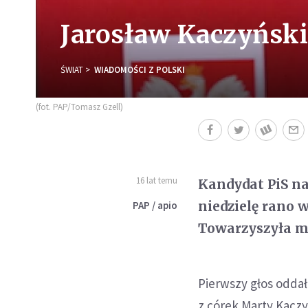
Jarosław Kaczyński
ŚWIAT
WIADOMOŚCI Z POLSKI
(fot. PAP/Tomasz Gzell)
16 lat temu
Kandydat PiS na
niedzielę rano 
PAP / apio
Towarzyszyła mu
Pierwszy głos oddał
z córek Marty Kaczy