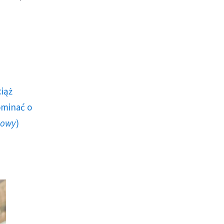
ciąż
ominać o
howy
)