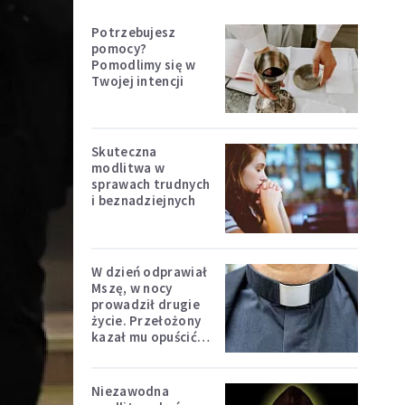
Potrzebujesz
pomocy?
Pomodlimy się w
Twojej intencji
Skuteczna
modlitwa w
sprawach trudnych
i beznadziejnych
W dzień odprawiał
Mszę, w nocy
prowadził drugie
życie. Przełożony
kazał mu opuścić
zakon
Niezawodna