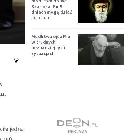
modlitwa do św.
Szarbela. Po 9
dniach mogą dziać
się cuda
Modlitwa ojca Pio
w trudnych i
beznadziejnych
sytuacjach
w
u.
ciła jedna
dczeń