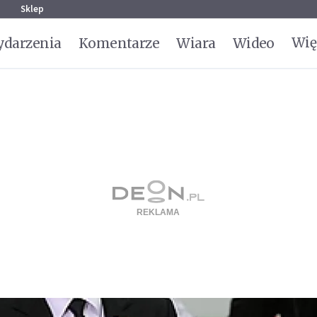
g
Sklep
Wię
darzenia
Komentarze
Wiara
Wideo