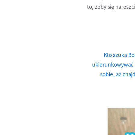
to, żeby się nareszc
Kto szuka Bo
ukierunkowywać n
sobie, aż znaj