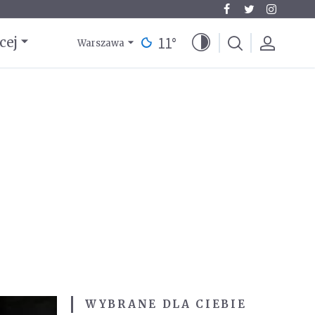
11
°
cej
Warszawa
WYBRANE DLA CIEBIE