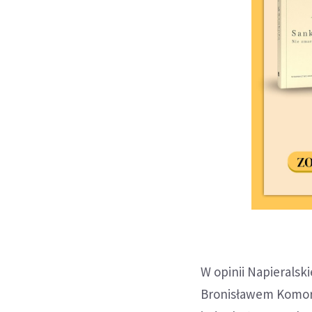
W opinii Napierals
Bronisławem Komoro