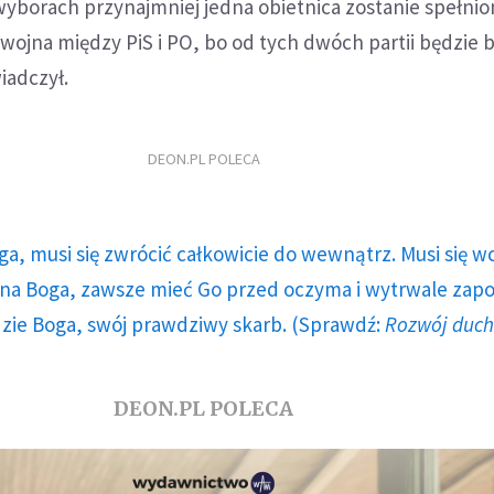
wyborach przynajmniej jedna obietnica zostanie spełnio
 wojna między PiS i PO, bo od tych dwóch partii będzie 
iadczył.
DEON.PL POLECA
ga, musi się zwrócić całkowicie do wewnątrz. Musi się w
a Boga, zawsze mieć Go przed oczyma i wytrwale zap
dzie Boga, swój prawdziwy skarb. (Sprawdź:
Rozwój duc
DEON.PL POLECA