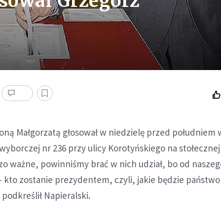
sował Grzegorz
 żoną Małgorzatą głosował w niedzielę przed południem 
yborczej nr 236 przy ulicy Korotyńskiego na stołecznej
zo ważne, powinniśmy brać w nich udział, bo od naszeg
- kto zostanie prezydentem, czyli, jakie będzie państwo
- podkreślił Napieralski.