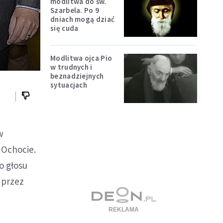
modlitwa do św.
Szarbela. Po 9
dniach mogą dziać
się cuda
Modlitwa ojca Pio
w trudnych i
beznadziejnych
sytuacjach
w
 Ochocie.
o głosu
 przez