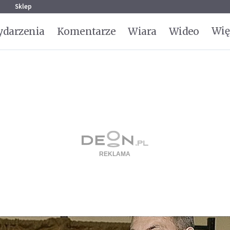
g
Sklep
Wię
darzenia
Komentarze
Wiara
Wideo