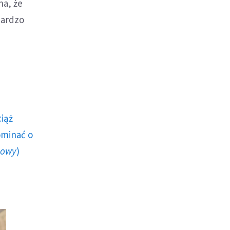
na, że
bardzo
ciąż
ominać o
howy
)