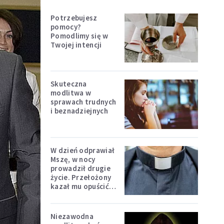
Potrzebujesz
pomocy?
Pomodlimy się w
Twojej intencji
Skuteczna
modlitwa w
sprawach trudnych
i beznadziejnych
W dzień odprawiał
Mszę, w nocy
prowadził drugie
życie. Przełożony
kazał mu opuścić
zakon
Niezawodna