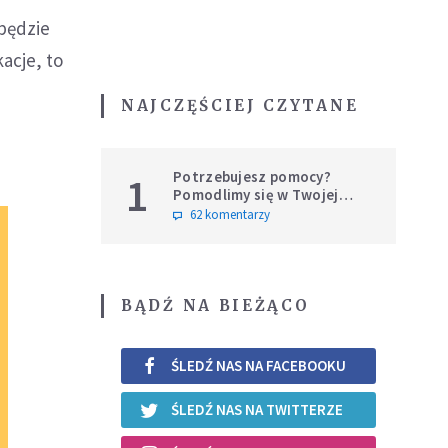
 będzie
acje, to
NAJCZĘŚCIEJ CZYTANE
Potrzebujesz pomocy?
1
Pomodlimy się w Twojej
intencji
62 komentarzy
BĄDŹ NA BIEŻĄCO
ŚLEDŹ NAS NA FACEBOOKU
ŚLEDŹ NAS NA TWITTERZE