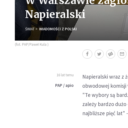
W Warszawie zagło
Napieralski
ŚWIAT
WIADOMOŚCI Z POLSKI
(fot. PAP/Paweł Kula )
16 lat temu
Napieralski wraz z
obwodowej komisji w
PAP / apio
"Te wybory są bard
zależy bardzo dużo 
najbliższe pięć lat" 