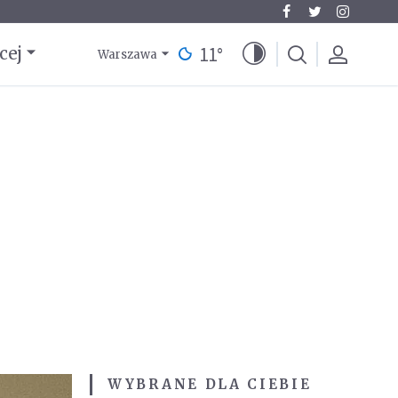
11
°
cej
Warszawa
WYBRANE DLA CIEBIE