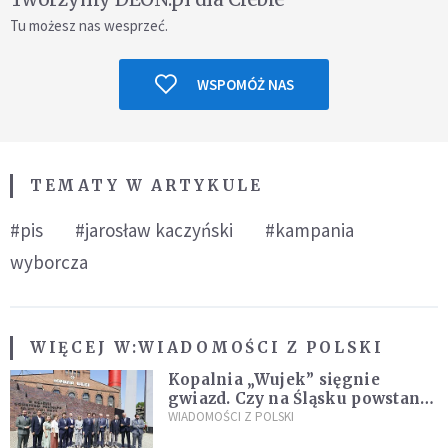
Tu możesz nas wesprzeć.
WSPOMÓŻ NAS
TEMATY W ARTYKULE
#pis
#jarosław kaczyński
#kampania
wyborcza
WIĘCEJ W:
WIADOMOŚCI Z POLSKI
Kopalnia „Wujek” sięgnie
gwiazd. Czy na Śląsku powstanie
„Dolina Krzemowa”?
WIADOMOŚCI Z POLSKI