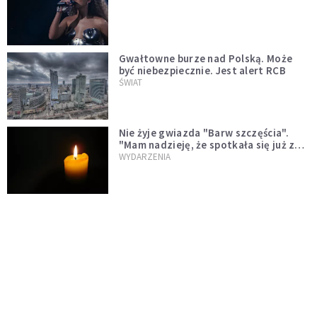
Gwałtowne burze nad Polską. Może
być niebezpiecznie. Jest alert RCB
ŚWIAT
Nie żyje gwiazda "Barw szczęścia".
"Mam nadzieję, że spotkała się już z
Bogiem, którego tak bardzo kochała"
WYDARZENIA