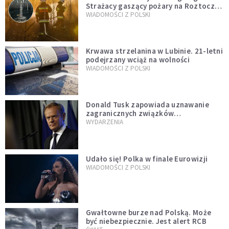
Strażacy gaszący pożary na Roztoczu
opublikowali niezwykłe zdjęcie
WIADOMOŚCI Z POLSKI
Krwawa strzelanina w Lubinie. 21-letni
podejrzany wciąż na wolności
WIADOMOŚCI Z POLSKI
Donald Tusk zapowiada uznawanie
zagranicznych związków
jednopłciowych. "Państwo oblało ten
WYDARZENIA
test"
Udało się! Polka w finale Eurowizji
WIADOMOŚCI Z POLSKI
Gwałtowne burze nad Polską. Może
być niebezpiecznie. Jest alert RCB