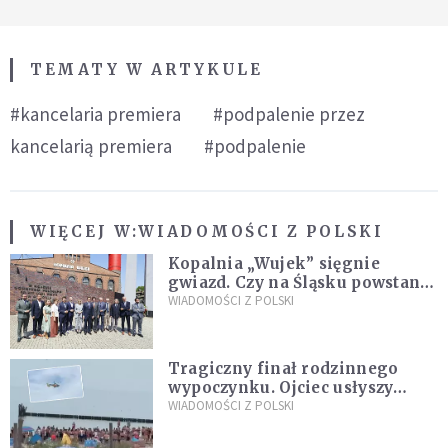
TEMATY W ARTYKULE
#kancelaria premiera
#podpalenie przez
kancelarią premiera
#podpalenie
WIĘCEJ W:
WIADOMOŚCI Z POLSKI
Kopalnia „Wujek” sięgnie
gwiazd. Czy na Śląsku powstanie
„Dolina Krzemowa”?
WIADOMOŚCI Z POLSKI
Tragiczny finał rodzinnego
wypoczynku. Ojciec usłyszy
zarzuty
WIADOMOŚCI Z POLSKI