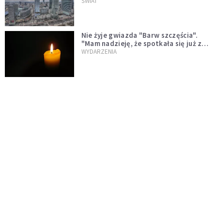
ŚWIAT
Nie żyje gwiazda "Barw szczęścia".
"Mam nadzieję, że spotkała się już z
Bogiem, którego tak bardzo kochała"
WYDARZENIA