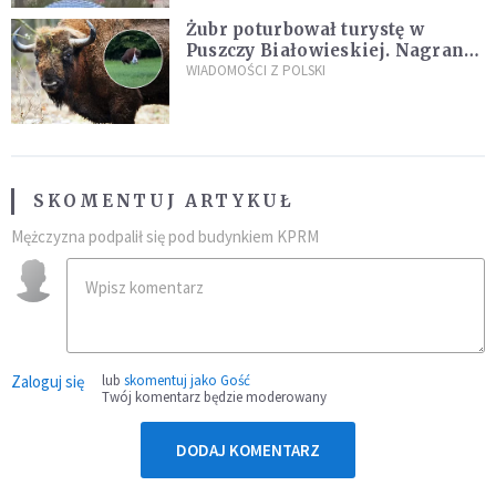
Żubr poturbował turystę w
Puszczy Białowieskiej. Nagranie
daje do myślenia
WIADOMOŚCI Z POLSKI
SKOMENTUJ ARTYKUŁ
Mężczyzna podpalił się pod budynkiem KPRM
Zaloguj się
lub
skomentuj jako Gość
Twój komentarz będzie moderowany
DODAJ KOMENTARZ