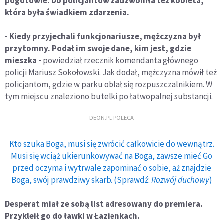
pogotowie. Do policjantów zadzwoniła też kobieta,
która była świadkiem zdarzenia.
- Kiedy przyjechali funkcjonariusze, mężczyzna był
przytomny. Podał im swoje dane, kim jest, gdzie
mieszka -
powiedział rzecznik komendanta głównego
policji Mariusz Sokołowski. Jak dodał, mężczyzna mówił też
policjantom, gdzie w parku oblał się rozpuszczalnikiem. W
tym miejscu znaleziono butelki po łatwopalnej substancji.
DEON.PL POLECA
Kto szuka Boga, musi się zwrócić całkowicie do wewnątrz.
Musi się wciąż ukierunkowywać na Boga, zawsze mieć Go
przed oczyma i wytrwale zapominać o sobie, aż znajdzie
Boga, swój prawdziwy skarb. (Sprawdź:
Rozwój duchowy
)
Desperat miał ze sobą list adresowany do premiera.
Przykleił go do ławki w Łazienkach.