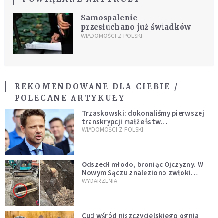
Samospalenie -
przesłuchano już świadków
WIADOMOŚCI Z POLSKI
REKOMENDOWANE DLA CIEBIE /
POLECANE ARTYKUŁY
Trzaskowski: dokonaliśmy pierwszej
transkrypcji małżeństw
jednopłciowych. “Tak jak
WIADOMOŚCI Z POLSKI
zapowiadałem, bez zwłoki,
natychmiast”
Odszedł młodo, broniąc Ojczyzny. W
Nowym Sączu znaleziono zwłoki
mężczyzny z czasów potopu
WYDARZENIA
szwedzkiego
Cud wśród niszczycielskiego ognia.