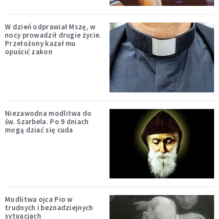
W dzień odprawiał Mszę, w
nocy prowadził drugie życie.
Przełożony kazał mu
opuścić zakon
Niezawodna modlitwa do
św. Szarbela. Po 9 dniach
mogą dziać się cuda
Modlitwa ojca Pio w
trudnych i beznadziejnych
sytuacjach