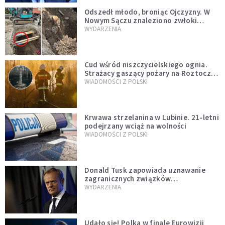
Odszedł młodo, broniąc Ojczyzny. W
Nowym Sączu znaleziono zwłoki
mężczyzny z czasów potopu
WYDARZENIA
szwedzkiego
Cud wśród niszczycielskiego ognia.
Strażacy gaszący pożary na Roztoczu
opublikowali niezwykłe zdjęcie
WIADOMOŚCI Z POLSKI
Krwawa strzelanina w Lubinie. 21-letni
podejrzany wciąż na wolności
WIADOMOŚCI Z POLSKI
Donald Tusk zapowiada uznawanie
zagranicznych związków
jednopłciowych. "Państwo oblało ten
WYDARZENIA
test"
Udało się! Polka w finale Eurowizji