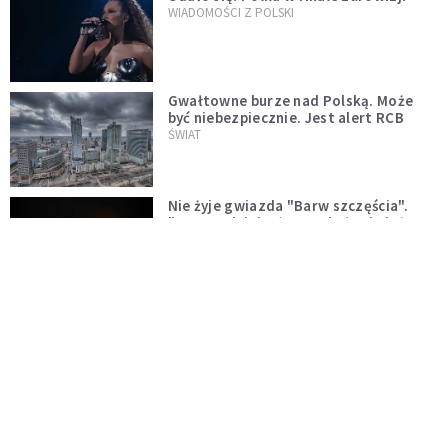
WIADOMOŚCI Z POLSKI
Gwałtowne burze nad Polską. Może
być niebezpiecznie. Jest alert RCB
ŚWIAT
Nie żyje gwiazda "Barw szczęścia".
"Mam nadzieję, że spotkała się już z
Bogiem, którego tak bardzo kochała"
WYDARZENIA