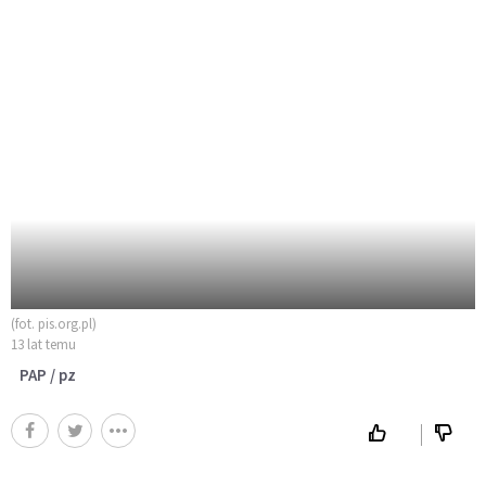
(fot. pis.org.pl)
13 lat temu
PAP / pz