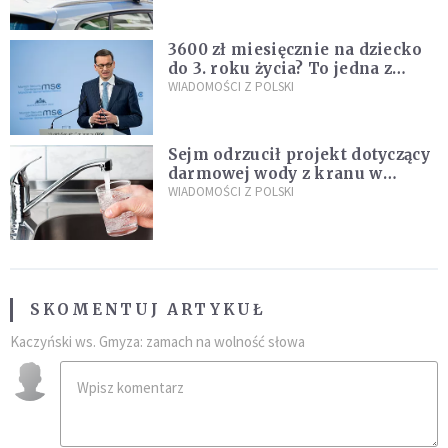
nastolatków
3600 zł miesięcznie na dziecko
do 3. roku życia? To jedna z
propozycji programu "Rozwój
WIADOMOŚCI Z POLSKI
Plus"
Sejm odrzucił projekt dotyczący
darmowej wody z kranu w
restauracjach
WIADOMOŚCI Z POLSKI
SKOMENTUJ ARTYKUŁ
Kaczyński ws. Gmyza: zamach na wolność słowa