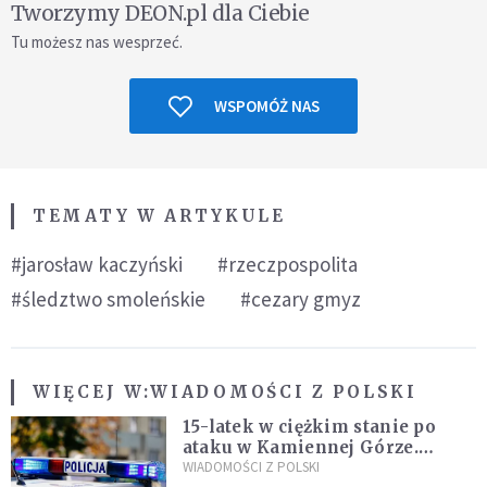
Tworzymy DEON.pl dla Ciebie
Tu możesz nas wesprzeć.
WSPOMÓŻ NAS
TEMATY W ARTYKULE
#jarosław kaczyński
#rzeczpospolita
#śledztwo smoleńskie
#cezary gmyz
WIĘCEJ W:
WIADOMOŚCI Z POLSKI
15-latek w ciężkim stanie po
ataku w Kamiennej Górze.
Policja zatrzymała dwóch
WIADOMOŚCI Z POLSKI