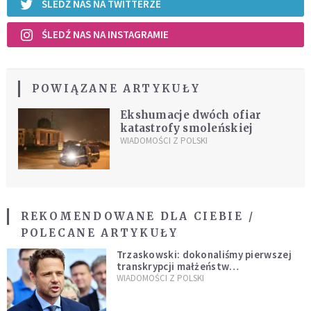
ŚLEDŹ NAS NA TWITTERZE
ŚLEDŹ NAS NA INSTAGRAMIE
POWIĄZANE ARTYKUŁY
Ekshumacje dwóch ofiar
katastrofy smoleńskiej
WIADOMOŚCI Z POLSKI
REKOMENDOWANE DLA CIEBIE /
POLECANE ARTYKUŁY
Trzaskowski: dokonaliśmy pierwszej
transkrypcji małżeństw
jednopłciowych. “Tak jak
WIADOMOŚCI Z POLSKI
zapowiadałem, bez zwłoki,
natychmiast”