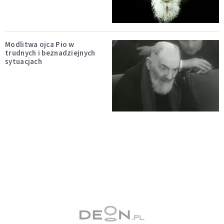
Modlitwa ojca Pio w
trudnych i beznadziejnych
sytuacjach