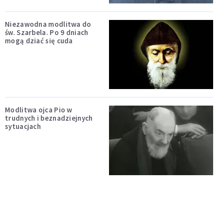
Niezawodna modlitwa do
św. Szarbela. Po 9 dniach
mogą dziać się cuda
Modlitwa ojca Pio w
trudnych i beznadziejnych
sytuacjach