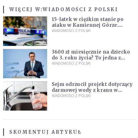
WIĘCEJ W:
WIADOMOŚCI Z POLSKI
15-latek w ciężkim stanie po
ataku w Kamiennej Górze.
Policja zatrzymała dwóch
WIADOMOŚCI Z POLSKI
nastolatków
3600 zł miesięcznie na dziecko
do 3. roku życia? To jedna z
propozycji programu "Rozwój
WIADOMOŚCI Z POLSKI
Plus"
Sejm odrzucił projekt dotyczący
darmowej wody z kranu w
restauracjach
WIADOMOŚCI Z POLSKI
SKOMENTUJ ARTYKUŁ