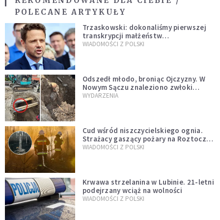
REKOMENDOWANE DLA CIEBIE /
POLECANE ARTYKUŁY
Trzaskowski: dokonaliśmy pierwszej
transkrypcji małżeństw
jednopłciowych. “Tak jak
WIADOMOŚCI Z POLSKI
zapowiadałem, bez zwłoki,
natychmiast”
Odszedł młodo, broniąc Ojczyzny. W
Nowym Sączu znaleziono zwłoki
mężczyzny z czasów potopu
WYDARZENIA
szwedzkiego
Cud wśród niszczycielskiego ognia.
Strażacy gaszący pożary na Roztoczu
opublikowali niezwykłe zdjęcie
WIADOMOŚCI Z POLSKI
Krwawa strzelanina w Lubinie. 21-letni
podejrzany wciąż na wolności
WIADOMOŚCI Z POLSKI