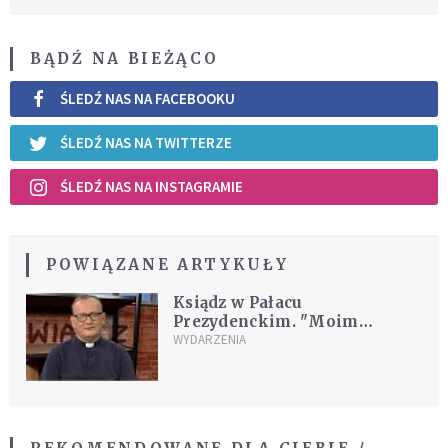
BĄDŹ NA BIEŻĄCO
ŚLEDŹ NAS NA FACEBOOKU
ŚLEDŹ NAS NA TWITTERZE
ŚLEDŹ NAS NA INSTAGRAMIE
POWIĄZANE ARTYKUŁY
Ksiądz w Pałacu
Prezydenckim. "Moim
zadaniem nie jest polityka" –
WYDARZENIA
kulisy pracy kapelana