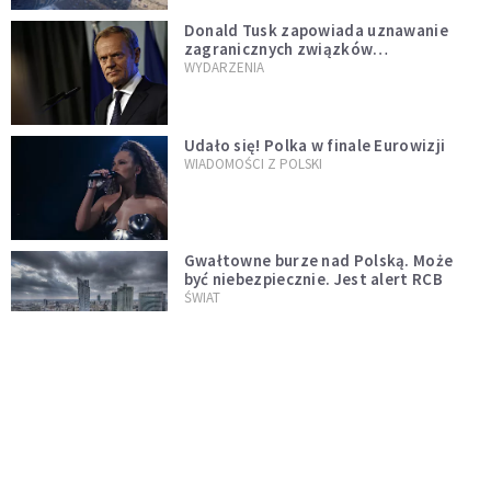
Donald Tusk zapowiada uznawanie
zagranicznych związków
jednopłciowych. "Państwo oblało ten
WYDARZENIA
test"
Udało się! Polka w finale Eurowizji
WIADOMOŚCI Z POLSKI
Gwałtowne burze nad Polską. Może
być niebezpiecznie. Jest alert RCB
ŚWIAT
Nie żyje gwiazda "Barw szczęścia".
"Mam nadzieję, że spotkała się już z
Bogiem, którego tak bardzo kochała"
WYDARZENIA