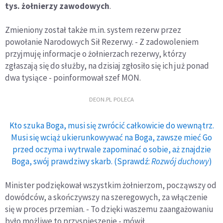
tys. żołnierzy zawodowych
.
Zmieniony został także m.in. system rezerw przez
powołanie Narodowych Sił Rezerwy. - Z zadowoleniem
przyjmuję informacje o żołnierzach rezerwy, którzy
zgłaszają się do służby, na dzisiaj zgłosiło się ich już ponad
dwa tysiące - poinformował szef MON.
DEON.PL POLECA
Kto szuka Boga, musi się zwrócić całkowicie do wewnątrz.
Musi się wciąż ukierunkowywać na Boga, zawsze mieć Go
przed oczyma i wytrwale zapominać o sobie, aż znajdzie
Boga, swój prawdziwy skarb. (Sprawdź:
Rozwój duchowy
)
Minister podziękował wszystkim żołnierzom, począwszy od
dowódców, a skończywszy na szeregowych, za włączenie
się w proces przemian. - To dzięki waszemu zaangażowaniu
było możliwe to przyspieszenie - mówił.