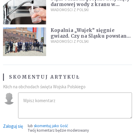
darmowej wody z kranu w
restauracjach
WIADOMOŚCI Z POLSKI
Kopalnia „Wujek” sięgnie
gwiazd. Czy na Śląsku powstanie
„Dolina Krzemowa”?
WIADOMOŚCI Z POLSKI
SKOMENTUJ ARTYKUŁ
Klich na obchodach święta Wojska Polskiego
Zaloguj się
lub
skomentuj jako Gość
Twój komentarz będzie moderowany