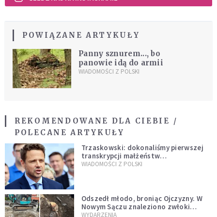
POWIĄZANE ARTYKUŁY
Panny sznurem..., bo
panowie idą do armii
WIADOMOŚCI Z POLSKI
REKOMENDOWANE DLA CIEBIE /
POLECANE ARTYKUŁY
Trzaskowski: dokonaliśmy pierwszej
transkrypcji małżeństw
jednopłciowych. “Tak jak
WIADOMOŚCI Z POLSKI
zapowiadałem, bez zwłoki,
natychmiast”
Odszedł młodo, broniąc Ojczyzny. W
Nowym Sączu znaleziono zwłoki
mężczyzny z czasów potopu
WYDARZENIA