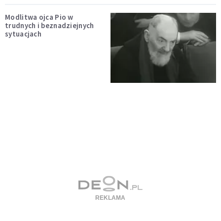
Modlitwa ojca Pio w
trudnych i beznadziejnych
sytuacjach