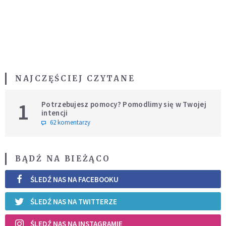
NAJCZĘŚCIEJ CZYTANE
1
Potrzebujesz pomocy? Pomodlimy się w Twojej
intencji
62 komentarzy
BĄDŹ NA BIEŻĄCO
ŚLEDŹ NAS NA FACEBOOKU
ŚLEDŹ NAS NA TWITTERZE
ŚLEDŹ NAS NA INSTAGRAMIE