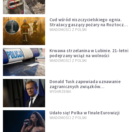
szwedzkiego
Cud wśród niszczycielskiego ognia.
Strażacy gaszący pożary na Roztoczu
opublikowali niezwykłe zdjęcie
WIADOMOŚCI Z POLSKI
Krwawa strzelanina w Lubinie. 21-letni
podejrzany wciąż na wolności
WIADOMOŚCI Z POLSKI
Donald Tusk zapowiada uznawanie
zagranicznych związków
jednopłciowych. "Państwo oblało ten
WYDARZENIA
test"
Udało się! Polka w finale Eurowizji
WIADOMOŚCI Z POLSKI