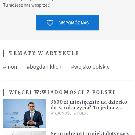
Tu możesz nas wesprzeć.
WSPOMÓŻ NAS
TEMATY W ARTYKULE
#mon
#bogdan klich
#wojsko polskie
WIĘCEJ W:
WIADOMOŚCI Z POLSKI
3600 zł miesięcznie na dziecko
do 3. roku życia? To jedna z
propozycji programu "Rozwój
WIADOMOŚCI Z POLSKI
Plus"
Sejm odrzucił projekt dotyczący