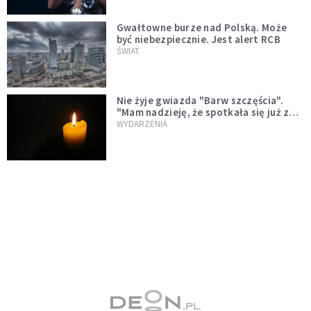
Gwałtowne burze nad Polską. Może
być niebezpiecznie. Jest alert RCB
ŚWIAT
Nie żyje gwiazda "Barw szczęścia".
"Mam nadzieję, że spotkała się już z
Bogiem, którego tak bardzo kochała"
WYDARZENIA