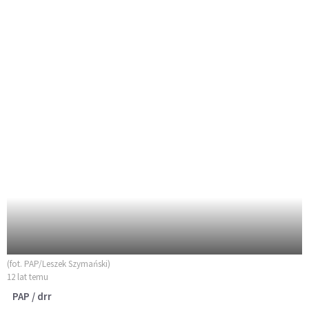
(fot. PAP/Leszek Szymański)
12 lat temu
PAP / drr