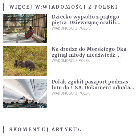
WIĘCEJ W:
WIADOMOŚCI Z POLSKI
Dziecko wypadło z piątego
piętra. Dziewczynę ocalili
sąsiedzi
WIADOMOŚCI Z POLSKI
Na drodze do Morskiego Oka
zginął młody niedźwiedź.
Sprawę bada Policja i TPN
WIADOMOŚCI Z POLSKI
Polak zgubił paszport podczas
lotu do USA. Dokument odnalazł
się w nietypowym miejscu
WIADOMOŚCI Z POLSKI
SKOMENTUJ ARTYKUŁ