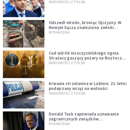
jednopłciowych. “Tak jak
WIADOMOŚCI Z POLSKI
zapowiadałem, bez zwłoki,
natychmiast”
Odszedł młodo, broniąc Ojczyzny. W
Nowym Sączu znaleziono zwłoki
mężczyzny z czasów potopu
WYDARZENIA
szwedzkiego
Cud wśród niszczycielskiego ognia.
Strażacy gaszący pożary na Roztoczu
opublikowali niezwykłe zdjęcie
WIADOMOŚCI Z POLSKI
Krwawa strzelanina w Lubinie. 21-letni
podejrzany wciąż na wolności
WIADOMOŚCI Z POLSKI
Donald Tusk zapowiada uznawanie
zagranicznych związków
jednopłciowych. "Państwo oblało ten
WYDARZENIA
test"