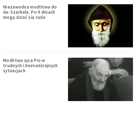
Niezawodna modlitwa do
św. Szarbela. Po 9 dniach
mogą dziać się cuda
Modlitwa ojca Pio w
trudnych i beznadziejnych
sytuacjach