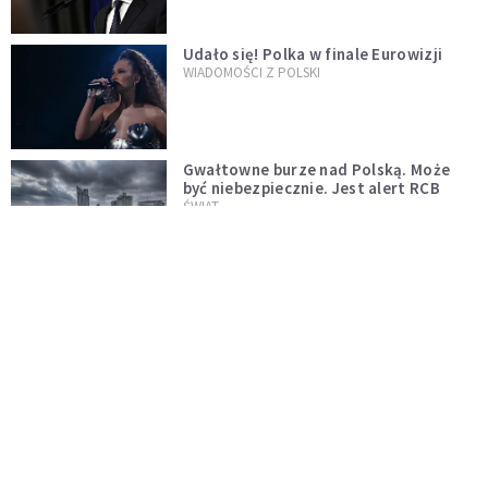
Udało się! Polka w finale Eurowizji
WIADOMOŚCI Z POLSKI
Gwałtowne burze nad Polską. Może
być niebezpiecznie. Jest alert RCB
ŚWIAT
Nie żyje gwiazda "Barw szczęścia".
"Mam nadzieję, że spotkała się już z
Bogiem, którego tak bardzo kochała"
WYDARZENIA