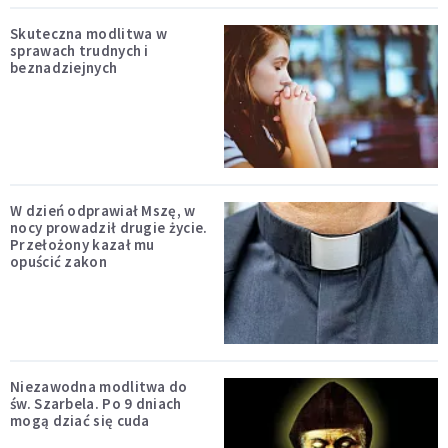
Skuteczna modlitwa w
sprawach trudnych i
beznadziejnych
W dzień odprawiał Mszę, w
nocy prowadził drugie życie.
Przełożony kazał mu
opuścić zakon
Niezawodna modlitwa do
św. Szarbela. Po 9 dniach
mogą dziać się cuda