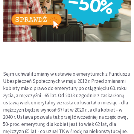
Sejm uchwalił zmiany w ustawie o emeryturach z Funduszu
Ubezpieczeń Społecznych w maju 2012 r. Przed zmianami
kobiety miało prawo do emerytury po osiągnięciu 60. roku
życia, a mężczyźni - 65 lat. Od 2013 r. zgodnie z zaskarżoną
ustawą wiek emerytalny wzrasta co kwartał o miesiąc - dla
mężczyzn będzie wynosił 67 lat w 2020 r., a dla kobiet - w
2040 r. Ustawa pozwala też przejść wcześniej na częściową,
50-proc. emeryturę; dla kobiet jest to wiek 62 lat, dla
mężczyzn 65 lat - co uznał TK w środę na niekonstytucyjne.