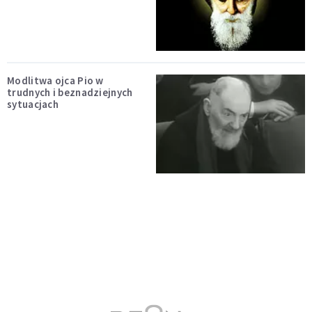
Modlitwa ojca Pio w
trudnych i beznadziejnych
sytuacjach