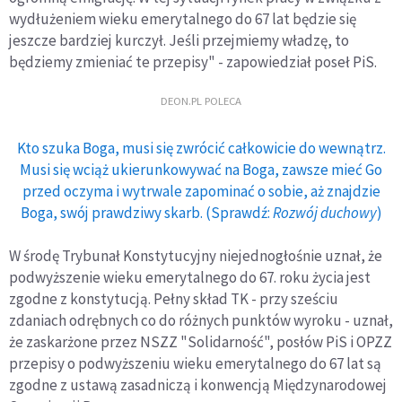
wydłużeniem wieku emerytalnego do 67 lat będzie się
jeszcze bardziej kurczył. Jeśli przejmiemy władzę, to
będziemy zmieniać te przepisy" - zapowiedział poseł PiS.
DEON.PL POLECA
Kto szuka Boga, musi się zwrócić całkowicie do wewnątrz.
Musi się wciąż ukierunkowywać na Boga, zawsze mieć Go
przed oczyma i wytrwale zapominać o sobie, aż znajdzie
Boga, swój prawdziwy skarb. (Sprawdź:
Rozwój duchowy
)
W środę Trybunał Konstytucyjny niejednogłośnie uznał, że
podwyższenie wieku emerytalnego do 67. roku życia jest
zgodne z konstytucją. Pełny skład TK - przy sześciu
zdaniach odrębnych co do różnych punktów wyroku - uznał,
że zaskarżone przez NSZZ "Solidarność", posłów PiS i OPZZ
przepisy o podwyższeniu wieku emerytalnego do 67 lat są
zgodne z ustawą zasadniczą i konwencją Międzynarodowej