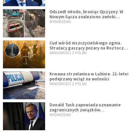
natychmiast”
Odszedł młodo, broniąc Ojczyzny. W
Nowym Sączu znaleziono zwłoki
mężczyzny z czasów potopu
WYDARZENIA
szwedzkiego
Cud wśród niszczycielskiego ognia.
Strażacy gaszący pożary na Roztoczu
opublikowali niezwykłe zdjęcie
WIADOMOŚCI Z POLSKI
Krwawa strzelanina w Lubinie. 21-letni
podejrzany wciąż na wolności
WIADOMOŚCI Z POLSKI
Donald Tusk zapowiada uznawanie
zagranicznych związków
jednopłciowych. "Państwo oblało ten
WYDARZENIA
test"