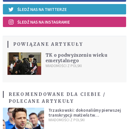
ŚLEDŹ NAS NA TWITTERZE
ŚLEDŹ NAS NA INSTAGRAMIE
POWIĄZANE ARTYKUŁY
TK o podwyższeniu wieku
emerytalnego
WIADOMOŚCI Z POLSKI
REKOMENDOWANE DLA CIEBIE /
POLECANE ARTYKUŁY
Trzaskowski: dokonaliśmy pierwszej
transkrypcji małżeństw
jednopłciowych. “Tak jak
WIADOMOŚCI Z POLSKI
zapowiadałem, bez zwłoki,