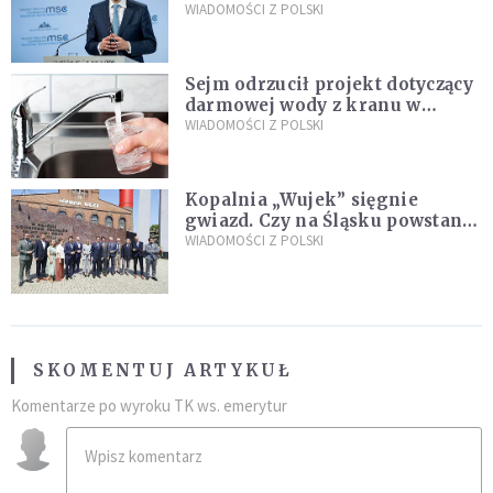
propozycji programu "Rozwój
WIADOMOŚCI Z POLSKI
Plus"
Sejm odrzucił projekt dotyczący
darmowej wody z kranu w
restauracjach
WIADOMOŚCI Z POLSKI
Kopalnia „Wujek” sięgnie
gwiazd. Czy na Śląsku powstanie
„Dolina Krzemowa”?
WIADOMOŚCI Z POLSKI
SKOMENTUJ ARTYKUŁ
Komentarze po wyroku TK ws. emerytur