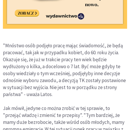
"Mnóstwo osób podjęło pracę mając świadomość, że będą
pracować, tak jak w przypadku kobiet, do 60. roku życia.
Okazuje się, że już w trakcie pracy ten wiek będzie
wydłużony o kilka, a docelowo o 7 lat. Być może gdyby te
osoby wiedziały o tym wcześniej, podjęłyby inne decyzje
odnośnie wyboru zawodu, a decyzją TK zostały postawione
w sytuacji bez wyjścia. Nie jest to w porządku ze strony
państwa" - uważa Latos.
Jak mówił, jedyne co można zrobić w tej sprawie, to
"przejąć władzę i zmienić te przepisy". "Tym bardziej, że
mamy duże bezrobocie, także wśród osób młodych, mamy
ogromną emigrację. W tej sytuacji rynek pracy w związku z