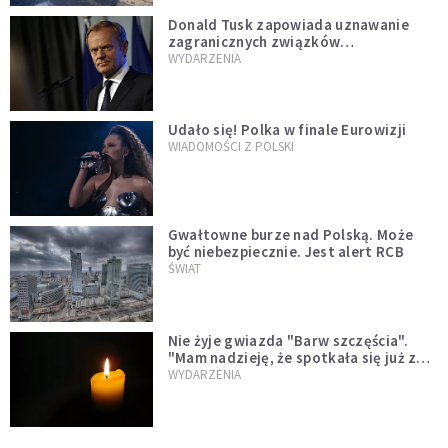
Donald Tusk zapowiada uznawanie
zagranicznych związków
jednopłciowych. "Państwo oblało ten
WYDARZENIA
test"
Udało się! Polka w finale Eurowizji
WIADOMOŚCI Z POLSKI
Gwałtowne burze nad Polską. Może
być niebezpiecznie. Jest alert RCB
ŚWIAT
Nie żyje gwiazda "Barw szczęścia".
"Mam nadzieję, że spotkała się już z
Bogiem, którego tak bardzo kochała"
WYDARZENIA