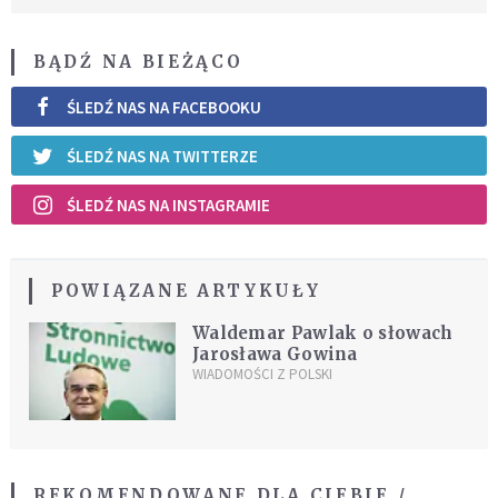
BĄDŹ NA BIEŻĄCO
ŚLEDŹ NAS NA FACEBOOKU
ŚLEDŹ NAS NA TWITTERZE
ŚLEDŹ NAS NA INSTAGRAMIE
POWIĄZANE ARTYKUŁY
Waldemar Pawlak o słowach
Jarosława Gowina
WIADOMOŚCI Z POLSKI
REKOMENDOWANE DLA CIEBIE /