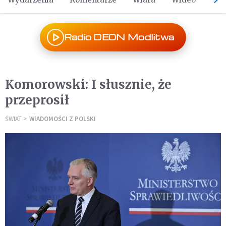
Radio DEON Modlitwa
Komorowski: I słusznie, że
przeprosił
ŚWIAT
WIADOMOŚCI Z POLSKI