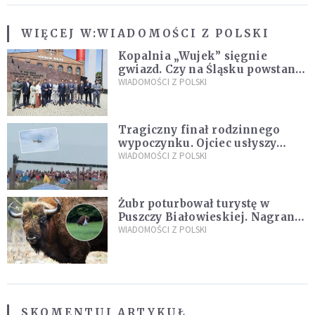
WIĘCEJ W:
WIADOMOŚCI Z POLSKI
Kopalnia „Wujek” sięgnie
gwiazd. Czy na Śląsku powstanie
„Dolina Krzemowa”?
WIADOMOŚCI Z POLSKI
Tragiczny finał rodzinnego
wypoczynku. Ojciec usłyszy
zarzuty
WIADOMOŚCI Z POLSKI
Żubr poturbował turystę w
Puszczy Białowieskiej. Nagranie
daje do myślenia
WIADOMOŚCI Z POLSKI
SKOMENTUJ ARTYKUŁ