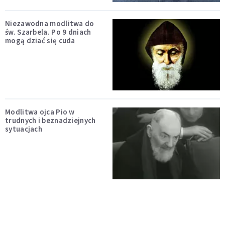
Niezawodna modlitwa do
św. Szarbela. Po 9 dniach
mogą dziać się cuda
Modlitwa ojca Pio w
trudnych i beznadziejnych
sytuacjach