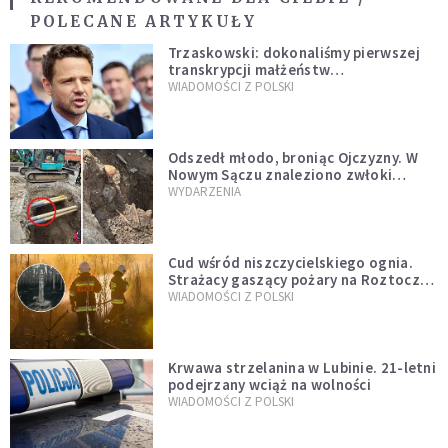
POLECANE ARTYKUŁY
Trzaskowski: dokonaliśmy pierwszej
transkrypcji małżeństw
jednopłciowych. “Tak jak
WIADOMOŚCI Z POLSKI
zapowiadałem, bez zwłoki,
natychmiast”
Odszedł młodo, broniąc Ojczyzny. W
Nowym Sączu znaleziono zwłoki
mężczyzny z czasów potopu
WYDARZENIA
szwedzkiego
Cud wśród niszczycielskiego ognia.
Strażacy gaszący pożary na Roztoczu
opublikowali niezwykłe zdjęcie
WIADOMOŚCI Z POLSKI
Krwawa strzelanina w Lubinie. 21-letni
podejrzany wciąż na wolności
WIADOMOŚCI Z POLSKI