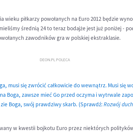
nia wieku piłkarzy powołanych na Euro 2012 będzie wyno
 mieliśmy średnią 24 to teraz bodajże jest już poniżej - po
owołanych zawodników gra w polskiej ekstraklasie.
DEON.PL POLECA
ga, musi się zwrócić całkowicie do wewnątrz. Musi się w
a Boga, zawsze mieć Go przed oczyma i wytrwale zap
dzie Boga, swój prawdziwy skarb. (Sprawdź:
Rozwój duc
any w kwestii bojkotu Euro przez niektórych polityków