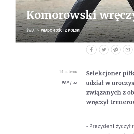
Komorowski wręczy
ŚWIAT
WIADOMOŚCI Z POLSKI
14 lat temu
Selekcjoner pił
udział w uroczy
PAP / pz
związanych z o
wręczył trenero
- Prezydent życzył