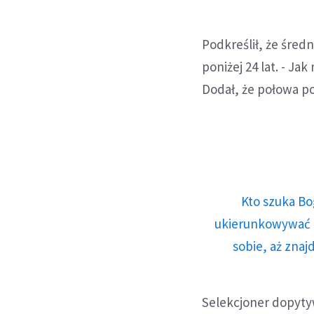
Podkreślił, że śred
poniżej 24 lat. - Jak
Dodał, że połowa p
Kto szuka Bo
ukierunkowywać n
sobie, aż znaj
Selekcjoner dopytyw