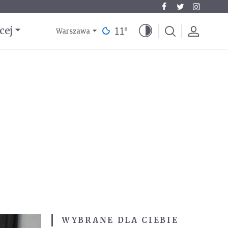
11
°
cej
Warszawa
WYBRANE DLA CIEBIE