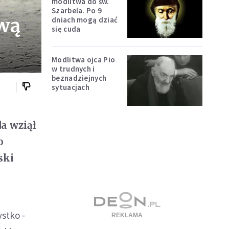
modlitwa do św.
Szarbela. Po 9
wą
dniach mogą dziać
się cuda
Modlitwa ojca Pio
w trudnych i
beznadziejnych
sytuacjach
da wziął
o
ski
stko -