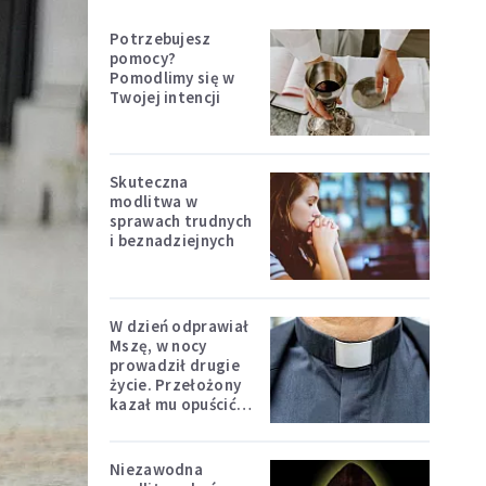
Potrzebujesz
pomocy?
Pomodlimy się w
Twojej intencji
Skuteczna
modlitwa w
sprawach trudnych
i beznadziejnych
W dzień odprawiał
Mszę, w nocy
prowadził drugie
życie. Przełożony
kazał mu opuścić
zakon
Niezawodna