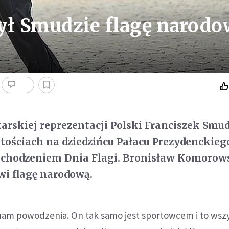
ł Smudzie flagę narodo
karskiej reprezentacji Polski Franciszek Smu
stościach na dziedzińcu Pałacu Prezydenckieg
bchodzeniem Dnia Flagi. Bronisław Komorow
wi flagę narodową.
 nam powodzenia. On tak samo jest sportowcem i to wszy