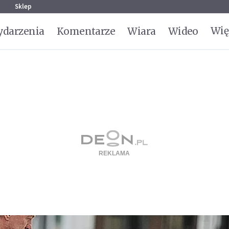
g
Sklep
Wię
darzenia
Komentarze
Wiara
Wideo