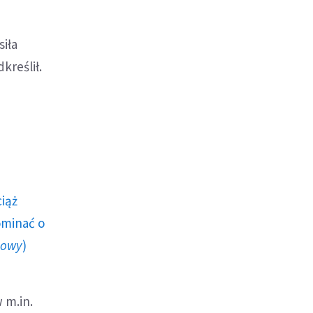
siła
dkreślił.
ciąż
ominać o
howy
)
 m.in.