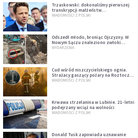
Trzaskowski: dokonaliśmy pierwszej
transkrypcji małżeństw
jednopłciowych. “Tak jak
WIADOMOŚCI Z POLSKI
zapowiadałem, bez zwłoki,
natychmiast”
Odszedł młodo, broniąc Ojczyzny. W
Nowym Sączu znaleziono zwłoki
mężczyzny z czasów potopu
WYDARZENIA
szwedzkiego
Cud wśród niszczycielskiego ognia.
Strażacy gaszący pożary na Roztoczu
opublikowali niezwykłe zdjęcie
WIADOMOŚCI Z POLSKI
Krwawa strzelanina w Lubinie. 21-letni
podejrzany wciąż na wolności
WIADOMOŚCI Z POLSKI
Donald Tusk zapowiada uznawanie