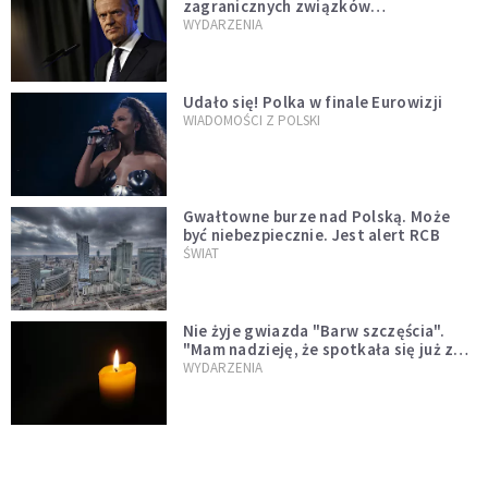
zagranicznych związków
jednopłciowych. "Państwo oblało ten
WYDARZENIA
test"
Udało się! Polka w finale Eurowizji
WIADOMOŚCI Z POLSKI
Gwałtowne burze nad Polską. Może
być niebezpiecznie. Jest alert RCB
ŚWIAT
Nie żyje gwiazda "Barw szczęścia".
"Mam nadzieję, że spotkała się już z
Bogiem, którego tak bardzo kochała"
WYDARZENIA