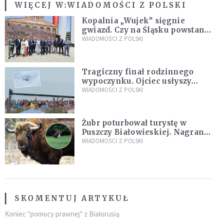
WIĘCEJ W:
WIADOMOŚCI Z POLSKI
Kopalnia „Wujek” sięgnie
gwiazd. Czy na Śląsku powstanie
„Dolina Krzemowa”?
WIADOMOŚCI Z POLSKI
Tragiczny finał rodzinnego
wypoczynku. Ojciec usłyszy
zarzuty
WIADOMOŚCI Z POLSKI
Żubr poturbował turystę w
Puszczy Białowieskiej. Nagranie
daje do myślenia
WIADOMOŚCI Z POLSKI
SKOMENTUJ ARTYKUŁ
Koniec "pomocy prawnej" z Białorusią