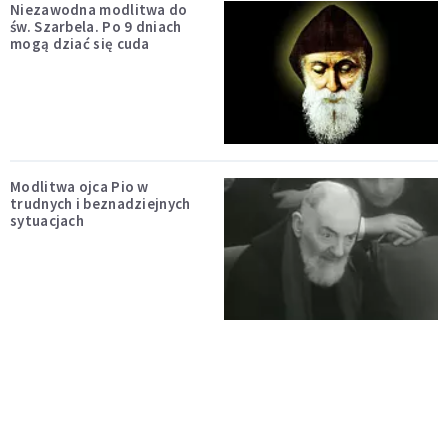
Niezawodna modlitwa do
św. Szarbela. Po 9 dniach
mogą dziać się cuda
Modlitwa ojca Pio w
trudnych i beznadziejnych
sytuacjach