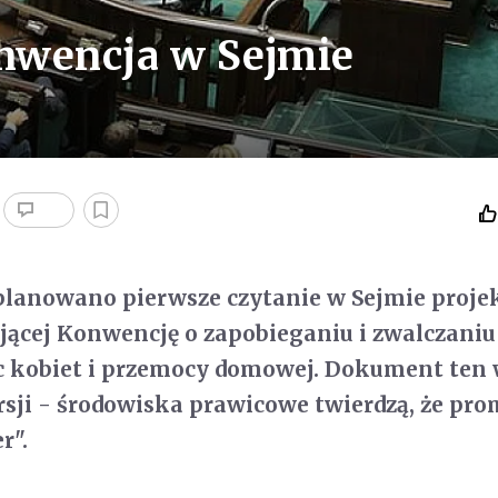
nwencja w Sejmie
planowano pierwsze czytanie w Sejmie proje
jącej Konwencję o zapobieganiu i zwalczaniu
 kobiet i przemocy domowej. Dokument ten
sji - środowiska prawicowe twierdzą, że pro
r".