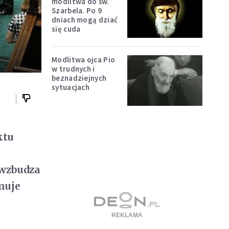
modlitwa do św.
Szarbela. Po 9
dniach mogą dziać
się cuda
Modlitwa ojca Pio
w trudnych i
beznadziejnych
sytuacjach
ktu
 wzbudza
muje