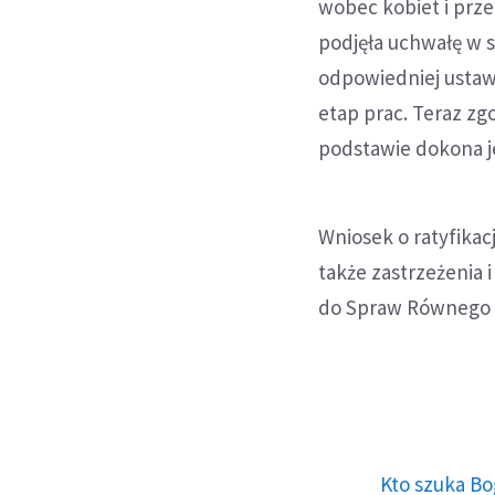
wobec kobiet i prz
podjęła uchwałę w s
odpowiedniej ustawy
etap prac. Teraz zg
podstawie dokona j
Wniosek o ratyfika
także zastrzeżenia 
do Spraw Równego 
Kto szuka Bo