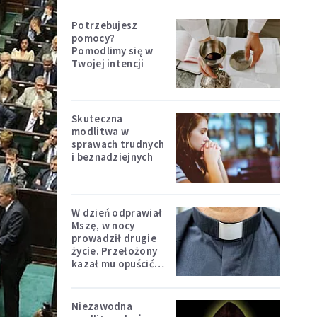
Potrzebujesz
pomocy?
Pomodlimy się w
Twojej intencji
Skuteczna
modlitwa w
sprawach trudnych
i beznadziejnych
W dzień odprawiał
Mszę, w nocy
prowadził drugie
życie. Przełożony
kazał mu opuścić
zakon
Niezawodna