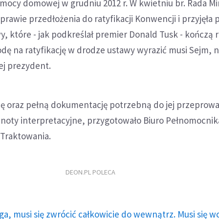
emocy domowej w grudniu 2012 r. W kwietniu br. Rada Mi
prawie przedłożenia do ratyfikacji Konwencji i przyjęła 
, które - jak podkreślał premier Donald Tusk - kończą
odę na ratyfikację w drodze ustawy wyrazić musi Sejm, n
ej prezydent.
cję oraz pełną dokumentację potrzebną do jej przeprowa
i noty interpretacyjne, przygotowało Biuro Pełnomocni
Traktowania.
DEON.PL POLECA
ga, musi się zwrócić całkowicie do wewnątrz. Musi się w