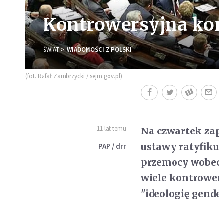
Kontrowersyjna ko
ŚWIAT
WIADOMOŚCI Z POLSKI
(fot. Rafał Zambrzycki / sejm.gov.pl)
11 lat temu
Na czwartek za
ustawy ratyfiku
PAP / drr
przemocy wobec
wiele kontrower
"ideologię gende