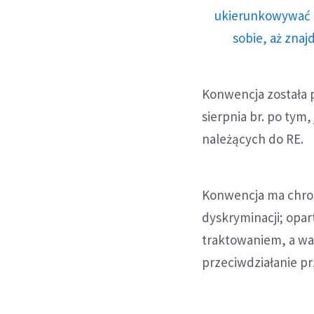
ukierunkowywać n
sobie, aż znaj
Konwencja została p
sierpnia br. po tym,
należących do RE.
Konwencja ma chron
dyskryminacji; opar
traktowaniem, a wal
przeciwdziałanie pr