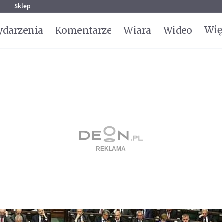
g
Sklep
Wię
darzenia
Komentarze
Wiara
Wideo