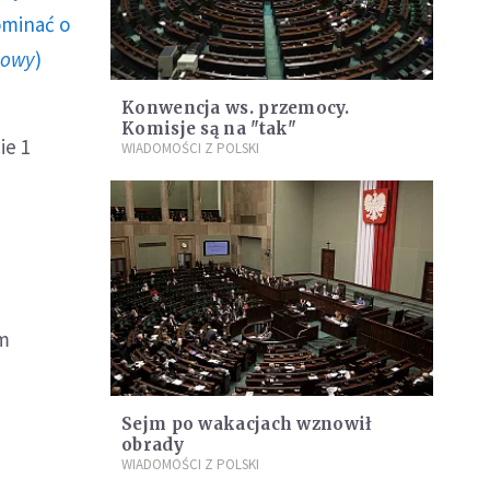
ominać o
howy
)
Konwencja ws. przemocy.
Komisje są na "tak"
ie 1
WIADOMOŚCI Z POLSKI
ym
Sejm po wakacjach wznowił
obrady
WIADOMOŚCI Z POLSKI