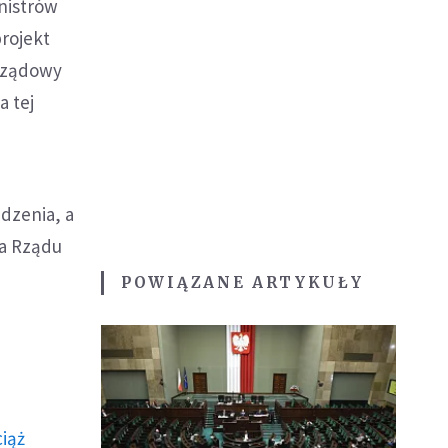
nistrów
projekt
 rządowy
a tej
dzenia, a
ka Rządu
POWIĄZANE ARTYKUŁY
ciąż