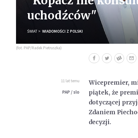
"Kopacz nie konsul
uchodźców"
ŚWIAT
WIADOMOŚCI Z POLSKI
(fot. PAP/Radek Pietruszka)
11 lat temu
Wicepremier, mi
piątek, że prem
PAP / slo
dotyczącej przyj
Zdaniem Piechoc
decyzji.