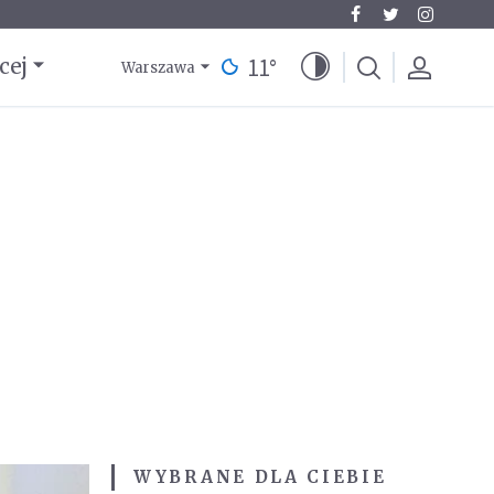
11
°
cej
Warszawa
WYBRANE DLA CIEBIE