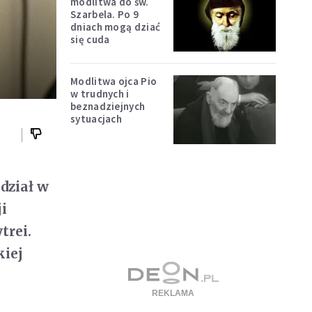
modlitwa do św.
Szarbela. Po 9
dniach mogą dziać
się cuda
Modlitwa ojca Pio
w trudnych i
beznadziejnych
sytuacjach
dział w
i
trei.
kiej