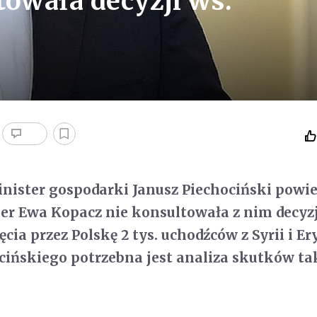
towała decyzji ws.
nister gospodarki Janusz Piechociński powie
ier Ewa Kopacz nie konsultowała z nim decyzj
ęcia przez Polskę 2 tys. uchodźców z Syrii i Ery
ińskiego potrzebna jest analiza skutków ta