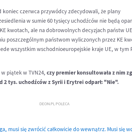
od koniec czerwca przywódcy zdecydowali, że plany
zesiedlenia w sumie 60 tysięcy uchodźców nie będą opar
KE kwotach, ale na dobrowolnych decyzjach państw UE
niu poszczególnym państwom wyliczonych przez KE kw
zede wszystkim wschodnioeuropejskie kraje UE, w tym P
y w piątek w TVN24,
czy premier konsultowała z nim z
 tys. uchodźców z Syrii i Erytrei odparł: "Nie".
DEON.PL POLECA
ga, musi się zwrócić całkowicie do wewnątrz. Musi się w