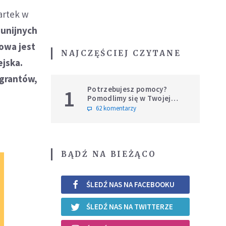
artek w
 unijnych
towa jest
NAJCZĘŚCIEJ CZYTANE
ejska.
igrantów,
Potrzebujesz pomocy?
1
Pomodlimy się w Twojej
intencji
62 komentarzy
BĄDŹ NA BIEŻĄCO
ŚLEDŹ NAS NA FACEBOOKU
ŚLEDŹ NAS NA TWITTERZE