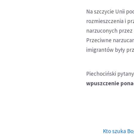
Na szczycie Unii p
rozmieszczenia i pr
narzuconych przez 
Przeciwne narzuca
imigrantów były pr
Piechociński pytan
wpuszczenie ponad 2
Kto szuka Bo