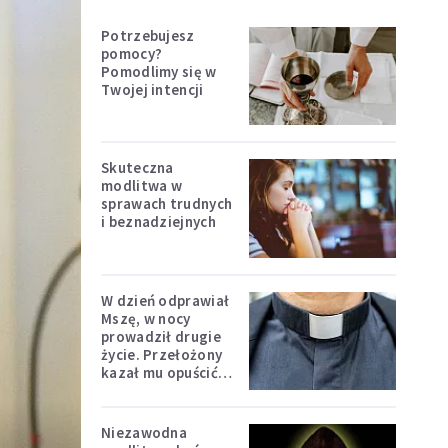
Potrzebujesz
pomocy?
Pomodlimy się w
Twojej intencji
Skuteczna
modlitwa w
sprawach trudnych
i beznadziejnych
W dzień odprawiał
Mszę, w nocy
prowadził drugie
życie. Przełożony
kazał mu opuścić
zakon
Niezawodna