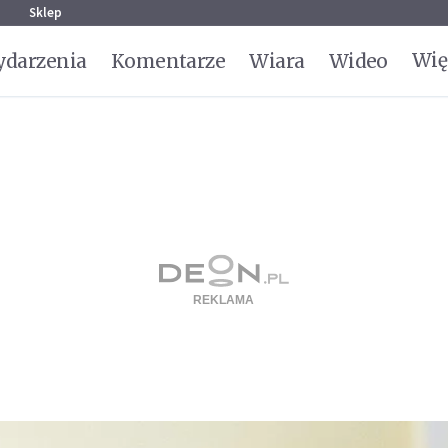
g
Sklep
Wię
darzenia
Komentarze
Wiara
Wideo