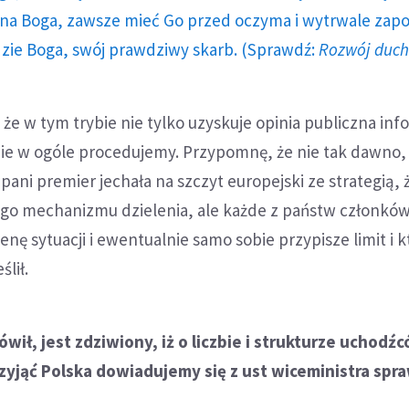
a Boga, zawsze mieć Go przed oczyma i wytrwale zap
dzie Boga, swój prawdziwy skarb. (Sprawdź:
Rozwój duc
 że w tym trybie nie tylko uzyskuje opinia publiczna inf
bie w ogóle procedujemy. Przypomnę, że nie tak dawno,
ani premier jechała na szczyt europejski ze strategią, 
tego mechanizmu dzielenia, ale każde z państw członkó
nę sytuacji i ewentualnie samo sobie przypisze limit i 
lił.
wił, jest zdziwiony, iż o liczbie i strukturze uchodźc
zyjąć Polska dowiadujemy się z ust wiceministra spr