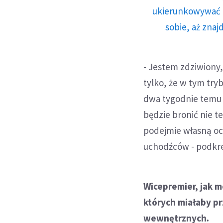
ukierunkowywać n
sobie, aż znaj
- Jestem zdziwiony,
tylko, że w tym try
dwa tygodnie temu p
będzie bronić nie 
podejmie własną oce
uchodźców - podkreś
Wicepremier, jak mó
których miałaby pr
wewnętrznych.