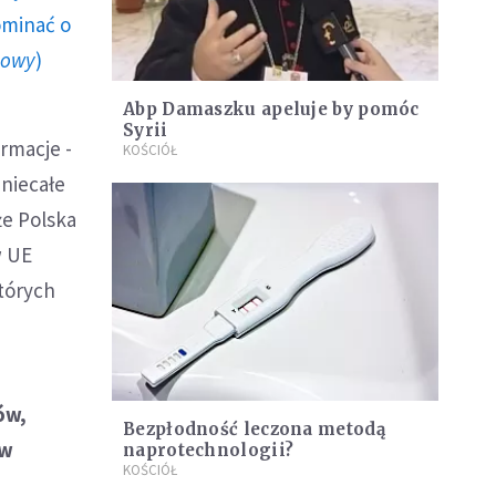
ominać o
howy
)
Abp Damaszku apeluje by pomóc
Syrii
ormacje -
KOŚCIÓŁ
 niecałe
że Polska
w UE
których
ów,
Bezpłodność leczona metodą
aw
naprotechnologii?
KOŚCIÓŁ