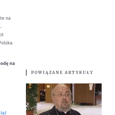
te na
.
ot
olska.
godę na
POWIĄZANE ARTYKUŁY
ciąż