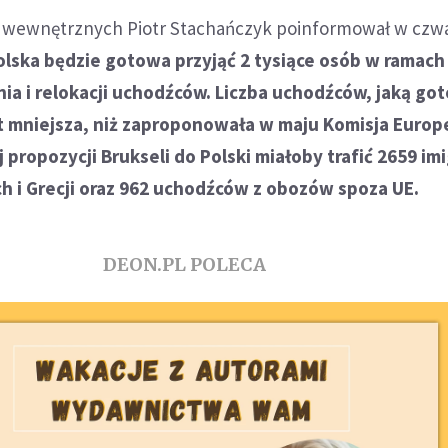
 wewnętrznych Piotr Stachańczyk poinformował w czw
olska będzie gotowa przyjąć 2 tysiące osób w ramach
ia i relokacji uchodźców. Liczba uchodźców, jaką go
st mniejsza, niż zaproponowała w maju Komisja Europ
propozycji Brukseli do Polski miałoby trafić 2659 im
h i Grecji oraz 962 uchodźców z obozów spoza UE.
DEON.PL POLECA