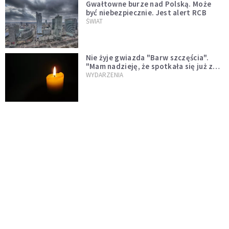
Gwałtowne burze nad Polską. Może
być niebezpiecznie. Jest alert RCB
ŚWIAT
Nie żyje gwiazda "Barw szczęścia".
"Mam nadzieję, że spotkała się już z
Bogiem, którego tak bardzo kochała"
WYDARZENIA