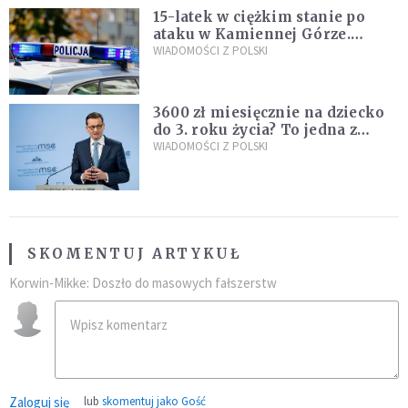
15-latek w ciężkim stanie po
ataku w Kamiennej Górze.
Policja zatrzymała dwóch
WIADOMOŚCI Z POLSKI
nastolatków
3600 zł miesięcznie na dziecko
do 3. roku życia? To jedna z
propozycji programu "Rozwój
WIADOMOŚCI Z POLSKI
Plus"
SKOMENTUJ ARTYKUŁ
Korwin-Mikke: Doszło do masowych fałszerstw
Zaloguj się
lub
skomentuj jako Gość