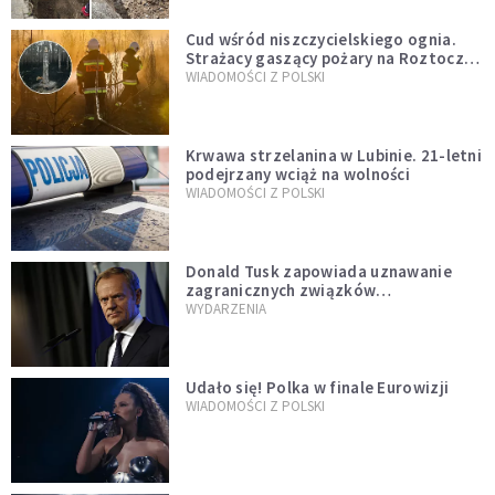
Cud wśród niszczycielskiego ognia.
Strażacy gaszący pożary na Roztoczu
opublikowali niezwykłe zdjęcie
WIADOMOŚCI Z POLSKI
Krwawa strzelanina w Lubinie. 21-letni
podejrzany wciąż na wolności
WIADOMOŚCI Z POLSKI
Donald Tusk zapowiada uznawanie
zagranicznych związków
jednopłciowych. "Państwo oblało ten
WYDARZENIA
test"
Udało się! Polka w finale Eurowizji
WIADOMOŚCI Z POLSKI