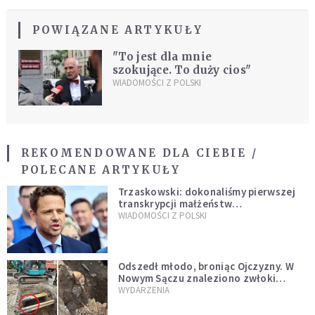
POWIĄZANE ARTYKUŁY
"To jest dla mnie
szokujące. To duży cios"
WIADOMOŚCI Z POLSKI
REKOMENDOWANE DLA CIEBIE /
POLECANE ARTYKUŁY
Trzaskowski: dokonaliśmy pierwszej
transkrypcji małżeństw
jednopłciowych. “Tak jak
WIADOMOŚCI Z POLSKI
zapowiadałem, bez zwłoki,
natychmiast”
Odszedł młodo, broniąc Ojczyzny. W
Nowym Sączu znaleziono zwłoki
mężczyzny z czasów potopu
WYDARZENIA
szwedzkiego