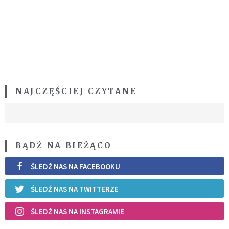
NAJCZĘŚCIEJ CZYTANE
BĄDŹ NA BIEŻĄCO
ŚLEDŹ NAS NA FACEBOOKU
ŚLEDŹ NAS NA TWITTERZE
ŚLEDŹ NAS NA INSTAGRAMIE