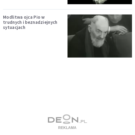
Modlitwa ojca Pio w
trudnych i beznadziejnych
sytuacjach