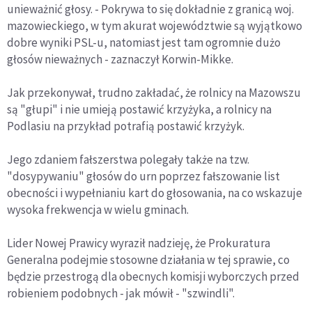
unieważnić głosy. - Pokrywa to się dokładnie z granicą woj.
mazowieckiego, w tym akurat województwie są wyjątkowo
dobre wyniki PSL-u, natomiast jest tam ogromnie dużo
głosów nieważnych - zaznaczył Korwin-Mikke.
Jak przekonywał, trudno zakładać, że rolnicy na Mazowszu
są "głupi" i nie umieją postawić krzyżyka, a rolnicy na
Podlasiu na przykład potrafią postawić krzyżyk.
Jego zdaniem fałszerstwa polegały także na tzw.
"dosypywaniu" głosów do urn poprzez fałszowanie list
obecności i wypełnianiu kart do głosowania, na co wskazuje
wysoka frekwencja w wielu gminach.
Lider Nowej Prawicy wyraził nadzieję, że Prokuratura
Generalna podejmie stosowne działania w tej sprawie, co
będzie przestrogą dla obecnych komisji wyborczych przed
robieniem podobnych - jak mówił - "szwindli".