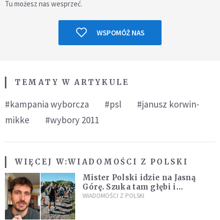
Tu możesz nas wesprzeć.
WSPOMÓŻ NAS
TEMATY W ARTYKULE
#kampania wyborcza
#psl
#janusz korwin-
mikke
#wybory 2011
WIĘCEJ W:
WIADOMOŚCI Z POLSKI
Mister Polski idzie na Jasną
Górę. Szuka tam głębi i
spotkania
WIADOMOŚCI Z POLSKI