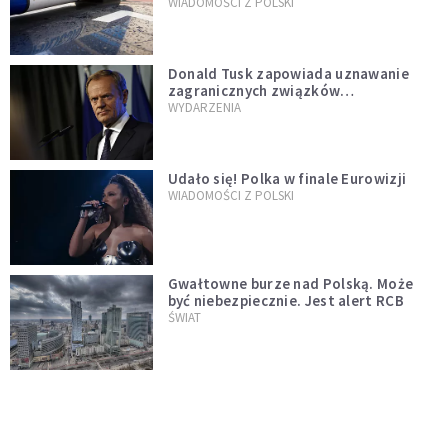
WIADOMOŚCI Z POLSKI
Donald Tusk zapowiada uznawanie
zagranicznych związków
jednopłciowych. "Państwo oblało ten
WYDARZENIA
test"
Udało się! Polka w finale Eurowizji
WIADOMOŚCI Z POLSKI
Gwałtowne burze nad Polską. Może
być niebezpiecznie. Jest alert RCB
ŚWIAT
Nie żyje gwiazda "Barw szczęścia".
"Mam nadzieję, że spotkała się już z
Bogiem, którego tak bardzo kochała"
WYDARZENIA