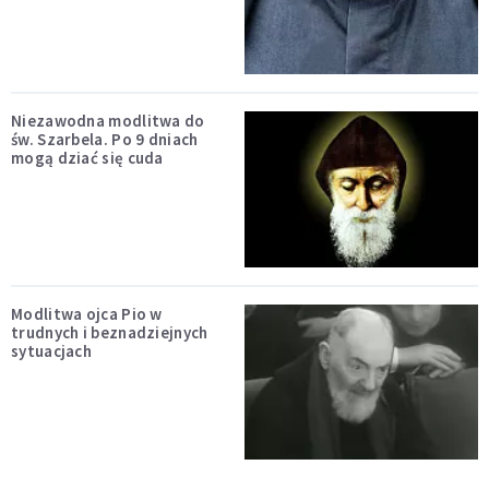
Niezawodna modlitwa do
św. Szarbela. Po 9 dniach
mogą dziać się cuda
Modlitwa ojca Pio w
trudnych i beznadziejnych
sytuacjach