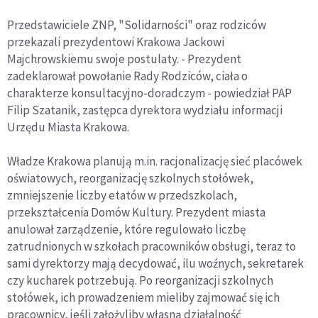
Przedstawiciele ZNP, "Solidarności" oraz rodziców
przekazali prezydentowi Krakowa Jackowi
Majchrowskiemu swoje postulaty. - Prezydent
zadeklarował powołanie Rady Rodziców, ciała o
charakterze konsultacyjno-doradczym - powiedział PAP
Filip Szatanik, zastępca dyrektora wydziału informacji
Urzędu Miasta Krakowa.
Władze Krakowa planują m.in. racjonalizację sieć placówek
oświatowych, reorganizację szkolnych stołówek,
zmniejszenie liczby etatów w przedszkolach,
przekształcenia Domów Kultury. Prezydent miasta
anulował zarządzenie, które regulowało liczbę
zatrudnionych w szkołach pracowników obsługi, teraz to
sami dyrektorzy mają decydować, ilu woźnych, sekretarek
czy kucharek potrzebują. Po reorganizacji szkolnych
stołówek, ich prowadzeniem mieliby zajmować się ich
pracownicy, jeśli założyliby własną działalność