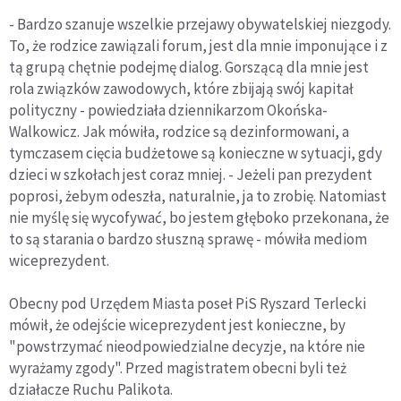
- Bardzo szanuje wszelkie przejawy obywatelskiej niezgody.
To, że rodzice zawiązali forum, jest dla mnie imponujące i z
tą grupą chętnie podejmę dialog. Gorszącą dla mnie jest
rola związków zawodowych, które zbijają swój kapitał
polityczny - powiedziała dziennikarzom Okońska-
Walkowicz. Jak mówiła, rodzice są dezinformowani, a
tymczasem cięcia budżetowe są konieczne w sytuacji, gdy
dzieci w szkołach jest coraz mniej. - Jeżeli pan prezydent
poprosi, żebym odeszła, naturalnie, ja to zrobię. Natomiast
nie myślę się wycofywać, bo jestem głęboko przekonana, że
to są starania o bardzo słuszną sprawę - mówiła mediom
wiceprezydent.
Obecny pod Urzędem Miasta poseł PiS Ryszard Terlecki
mówił, że odejście wiceprezydent jest konieczne, by
"powstrzymać nieodpowiedzialne decyzje, na które nie
wyrażamy zgody". Przed magistratem obecni byli też
działacze Ruchu Palikota.