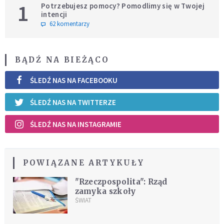
1
Potrzebujesz pomocy? Pomodlimy się w Twojej
intencji
62 komentarzy
BĄDŹ NA BIEŻĄCO
ŚLEDŹ NAS NA FACEBOOKU
ŚLEDŹ NAS NA TWITTERZE
ŚLEDŹ NAS NA INSTAGRAMIE
POWIĄZANE ARTYKUŁY
"Rzeczpospolita": Rząd
zamyka szkoły
ŚWIAT