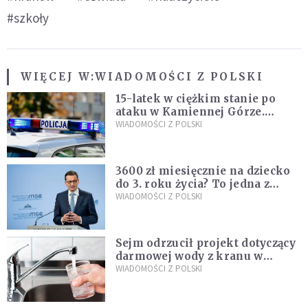
#szkoły
WIĘCEJ W:
WIADOMOŚCI Z POLSKI
15-latek w ciężkim stanie po
ataku w Kamiennej Górze.
Policja zatrzymała dwóch
WIADOMOŚCI Z POLSKI
nastolatków
3600 zł miesięcznie na dziecko
do 3. roku życia? To jedna z
propozycji programu "Rozwój
WIADOMOŚCI Z POLSKI
Plus"
Sejm odrzucił projekt dotyczący
darmowej wody z kranu w
restauracjach
WIADOMOŚCI Z POLSKI