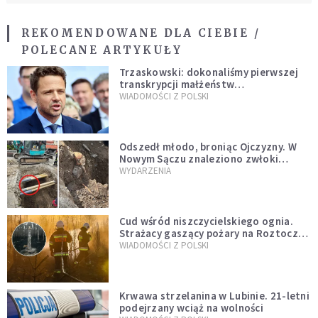
REKOMENDOWANE DLA CIEBIE /
POLECANE ARTYKUŁY
Trzaskowski: dokonaliśmy pierwszej
transkrypcji małżeństw
jednopłciowych. “Tak jak
WIADOMOŚCI Z POLSKI
zapowiadałem, bez zwłoki,
natychmiast”
Odszedł młodo, broniąc Ojczyzny. W
Nowym Sączu znaleziono zwłoki
mężczyzny z czasów potopu
WYDARZENIA
szwedzkiego
Cud wśród niszczycielskiego ognia.
Strażacy gaszący pożary na Roztoczu
opublikowali niezwykłe zdjęcie
WIADOMOŚCI Z POLSKI
Krwawa strzelanina w Lubinie. 21-letni
podejrzany wciąż na wolności