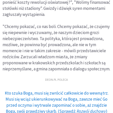
ponieść koszty rewolucji oświatowej?", "Wolimy finansować
stołówki niż stadiony". Gwizdy i dźwięk syren momentami
zagłuszały wystąpienia.
"Chcemy pokazać, co nas boli. Chcemy pokazać, że czujemy
się niepewnie i wyczuwamy, że naszym dzieciom grozi
niebezpieczeństwo. Ta polityka, która jest prowadzona,
możliwe, że powinna być prowadzona, ale nie w tym
momencie i nie w takim zakresie - mówili przedstawiciele
rodziców. Zarzucali władzom miasta, że zmiany
proponowane w krakowskich przedszkolach i szkołach są
nieprzemyślane, a gmina zapomniała o dialogu społecznym.
DEON.PL POLECA
Kto szuka Boga, musi się zwrócić całkowicie do wewnątrz.
Musi się wciąż ukierunkowywać na Boga, zawsze mieć Go
przed oczyma i wytrwale zapominać o sobie, aż znajdzie
Boga, swój prawdziwy skarb. (Sprawdź:
Rozwój duchowy
)