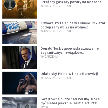
Strażacy gaszący pożary na Roztoczu
opublikowali niezwykłe zdjęcie
WIADOMOŚCI Z POLSKI
Krwawa strzelanina w Lubinie. 21-letni
podejrzany wciąż na wolności
WIADOMOŚCI Z POLSKI
Donald Tusk zapowiada uznawanie
zagranicznych związków
jednopłciowych. "Państwo oblało ten
WYDARZENIA
test"
Udało się! Polka w finale Eurowizji
WIADOMOŚCI Z POLSKI
Gwałtowne burze nad Polską. Może
być niebezpiecznie. Jest alert RCB
ŚWIAT