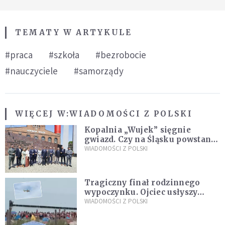
TEMATY W ARTYKULE
#praca
#szkoła
#bezrobocie
#nauczyciele
#samorządy
WIĘCEJ W:
WIADOMOŚCI Z POLSKI
Kopalnia „Wujek” sięgnie
gwiazd. Czy na Śląsku powstanie
„Dolina Krzemowa”?
WIADOMOŚCI Z POLSKI
Tragiczny finał rodzinnego
wypoczynku. Ojciec usłyszy
zarzuty
WIADOMOŚCI Z POLSKI