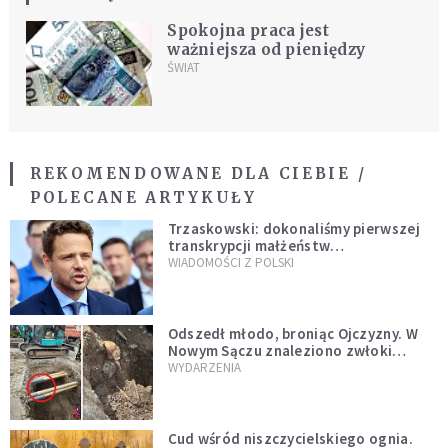
Spokojna praca jest
ważniejsza od pieniędzy
ŚWIAT
REKOMENDOWANE DLA CIEBIE /
POLECANE ARTYKUŁY
Trzaskowski: dokonaliśmy pierwszej
transkrypcji małżeństw
jednopłciowych. “Tak jak
WIADOMOŚCI Z POLSKI
zapowiadałem, bez zwłoki,
natychmiast”
Odszedł młodo, broniąc Ojczyzny. W
Nowym Sączu znaleziono zwłoki
mężczyzny z czasów potopu
WYDARZENIA
szwedzkiego
Cud wśród niszczycielskiego ognia.