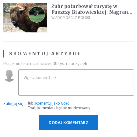
Żubr poturbował turystę w
Puszczy Białowieskiej. Nagranie
daje do myślenia
WIADOMOŚCI Z POLSKI
SKOMENTUJ ARTYKUŁ
Pracę może utracić nawet 30 tys. nauczycieli
Zaloguj się
lub
skomentuj jako Gość
Twój komentarz będzie moderowany
DODAJ KOMENTARZ