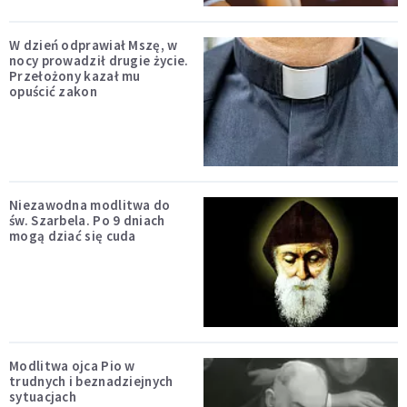
W dzień odprawiał Mszę, w
nocy prowadził drugie życie.
Przełożony kazał mu
opuścić zakon
Niezawodna modlitwa do
św. Szarbela. Po 9 dniach
mogą dziać się cuda
Modlitwa ojca Pio w
trudnych i beznadziejnych
sytuacjach