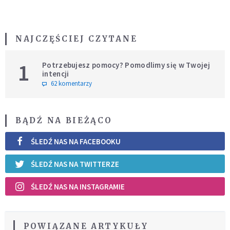
NAJCZĘŚCIEJ CZYTANE
1
Potrzebujesz pomocy? Pomodlimy się w Twojej
intencji
62 komentarzy
BĄDŹ NA BIEŻĄCO
ŚLEDŹ NAS NA FACEBOOKU
ŚLEDŹ NAS NA TWITTERZE
ŚLEDŹ NAS NA INSTAGRAMIE
POWIĄZANE ARTYKUŁY