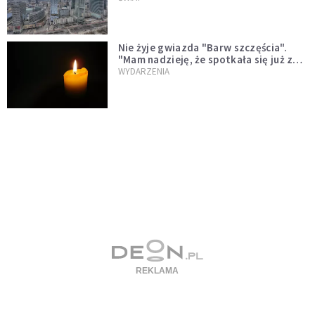
Nie żyje gwiazda "Barw szczęścia".
"Mam nadzieję, że spotkała się już z
Bogiem, którego tak bardzo kochała"
WYDARZENIA