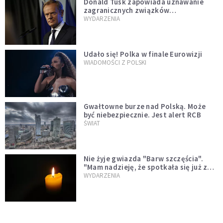
Donald Tusk zapowiada uznawanie
zagranicznych związków
jednopłciowych. "Państwo oblało ten
WYDARZENIA
test"
Udało się! Polka w finale Eurowizji
WIADOMOŚCI Z POLSKI
Gwałtowne burze nad Polską. Może
być niebezpiecznie. Jest alert RCB
ŚWIAT
Nie żyje gwiazda "Barw szczęścia".
"Mam nadzieję, że spotkała się już z
Bogiem, którego tak bardzo kochała"
WYDARZENIA