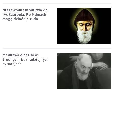
Niezawodna modlitwa do
św. Szarbela. Po 9 dniach
mogą dziać się cuda
Modlitwa ojca Pio w
trudnych i beznadziejnych
sytuacjach