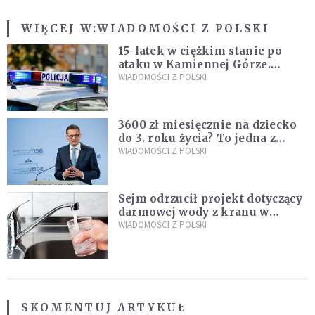
WIĘCEJ W:
WIADOMOŚCI Z POLSKI
15-latek w ciężkim stanie po
ataku w Kamiennej Górze.
Policja zatrzymała dwóch
WIADOMOŚCI Z POLSKI
nastolatków
3600 zł miesięcznie na dziecko
do 3. roku życia? To jedna z
propozycji programu "Rozwój
WIADOMOŚCI Z POLSKI
Plus"
Sejm odrzucił projekt dotyczący
darmowej wody z kranu w
restauracjach
WIADOMOŚCI Z POLSKI
SKOMENTUJ ARTYKUŁ