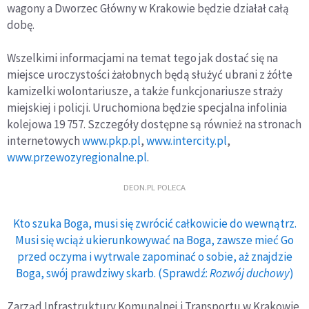
wagony a Dworzec Główny w Krakowie będzie działał całą
dobę.
Wszelkimi informacjami na temat tego jak dostać się na
miejsce uroczystości żałobnych będą służyć ubrani z żółte
kamizelki wolontariusze, a także funkcjonariusze straży
miejskiej i policji. Uruchomiona będzie specjalna infolinia
kolejowa 19 757. Szczegóły dostępne są również na stronach
internetowych
www.pkp.pl
,
www.intercity.pl
,
www.przewozyregionalne.pl
.
DEON.PL POLECA
Kto szuka Boga, musi się zwrócić całkowicie do wewnątrz.
Musi się wciąż ukierunkowywać na Boga, zawsze mieć Go
przed oczyma i wytrwale zapominać o sobie, aż znajdzie
Boga, swój prawdziwy skarb. (Sprawdź:
Rozwój duchowy
)
Zarząd Infrastruktury Komunalnej i Transportu w Krakowie