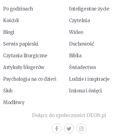
Po godzinach
Inteligentne życie
Kościół
Czytelnia
Blogi
Wideo
Serwis papieski
Duchowość
Czytania liturgiczne
Biblia
Artykuły blogerów
Świadectwa
Psychologia na co dzień
Ludzie i inspiracje
Ślub
Imiona i święci
Modlitwy
Dołącz do społeczności DEON.pl