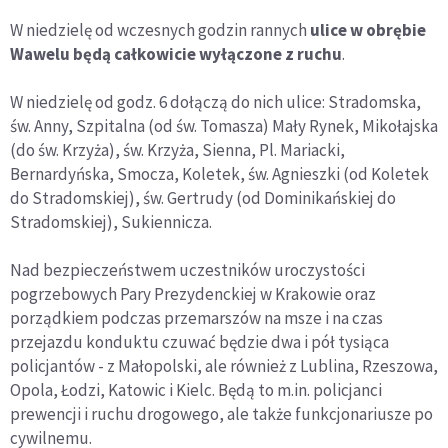
W niedzielę od wczesnych godzin rannych
ulice w obrębie
Wawelu będą całkowicie wyłączone z ruchu
.
W niedzielę od godz. 6 dołączą do nich ulice: Stradomska,
św. Anny, Szpitalna (od św. Tomasza) Mały Rynek, Mikołajska
(do św. Krzyża), św. Krzyża, Sienna, Pl. Mariacki,
Bernardyńska, Smocza, Koletek, św. Agnieszki (od Koletek
do Stradomskiej), św. Gertrudy (od Dominikańskiej do
Stradomskiej), Sukiennicza.
Nad bezpieczeństwem uczestników uroczystości
pogrzebowych Pary Prezydenckiej w Krakowie oraz
porządkiem podczas przemarszów na msze i na czas
przejazdu konduktu czuwać będzie dwa i pół tysiąca
policjantów - z Małopolski, ale również z Lublina, Rzeszowa,
Opola, Łodzi, Katowic i Kielc. Będą to m.in. policjanci
prewencji i ruchu drogowego, ale także funkcjonariusze po
cywilnemu.