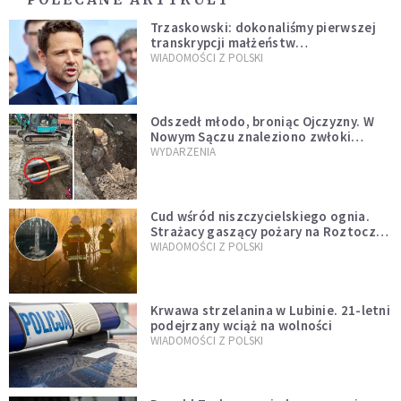
Trzaskowski: dokonaliśmy pierwszej
transkrypcji małżeństw
jednopłciowych. “Tak jak
WIADOMOŚCI Z POLSKI
zapowiadałem, bez zwłoki,
natychmiast”
Odszedł młodo, broniąc Ojczyzny. W
Nowym Sączu znaleziono zwłoki
mężczyzny z czasów potopu
WYDARZENIA
szwedzkiego
Cud wśród niszczycielskiego ognia.
Strażacy gaszący pożary na Roztoczu
opublikowali niezwykłe zdjęcie
WIADOMOŚCI Z POLSKI
Krwawa strzelanina w Lubinie. 21-letni
podejrzany wciąż na wolności
WIADOMOŚCI Z POLSKI